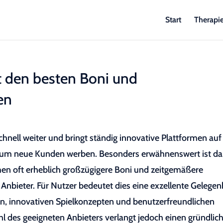
Start
Therapi
t den besten Boni und
en
schnell weiter und bringt ständig innovative Plattformen au
n um neue Kunden werben. Besonders erwähnenswert ist da
rmen oft erheblich großzügigere Boni und zeitgemäßere
Anbieter. Für Nutzer bedeutet dies eine exzellente Gelegenh
, innovativen Spielkonzepten und benutzerfreundlichen
l des geeigneten Anbieters verlangt jedoch einen gründlic