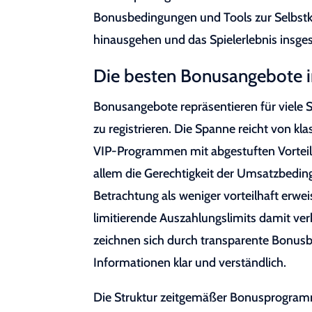
Bonusbedingungen und Tools zur Selbstko
hinausgehen und das Spielerlebnis insge
Die besten Bonusangebote i
Bonusangebote repräsentieren für viele Sp
zu registrieren. Die Spanne reicht von kla
VIP-Programmen mit abgestuften Vorteile
allem die Gerechtigkeit der Umsatzbedin
Betrachtung als weniger vorteilhaft erw
limitierende Auszahlungslimits damit ver
zeichnen sich durch transparente Bonus
Informationen klar und verständlich.
Die Struktur zeitgemäßer Bonusprogramme 