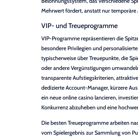
Belohnungssystem, das verschiedene Spiel
Mehrwert fördert, anstatt nur temporäre 
VIP- und Treueprogramme
VIP-Programme repräsentieren die Spitze
besondere Privilegien und personalisiert
typischerweise über Treuepunkte, die Spie
oder andere Vergünstigungen umwandel
transparente Aufstiegskriterien, attrakti
dedizierte Account-Manager, kürzere Ausz
ein neue online casino lancieren, invest
Konkurrenz abzuheben und eine hochwert
Die besten Treueprogramme arbeiten nach
vom Spielergebnis zur Sammlung von Pun