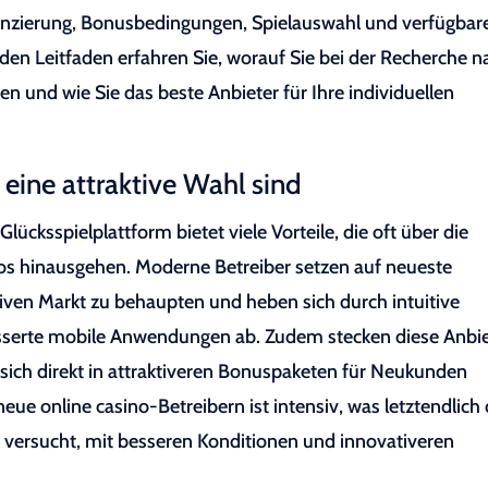
zenzierung, Bonusbedingungen, Spielauswahl und verfügbar
n Leitfaden erfahren Sie, worauf Sie bei der Recherche n
en und wie Sie das beste Anbieter für Ihre individuellen
ine attraktive Wahl sind
lücksspielplattform bietet viele Vorteile, die oft über die
os hinausgehen. Moderne Betreiber setzen auf neueste
iven Markt zu behaupten und heben sich durch intuitive
esserte mobile Anwendungen ab. Zudem stecken diese Anbi
 sich direkt in attraktiveren Bonuspaketen für Neukunden
eue online casino-Betreibern ist intensiv, was letztendlich
 versucht, mit besseren Konditionen und innovativeren