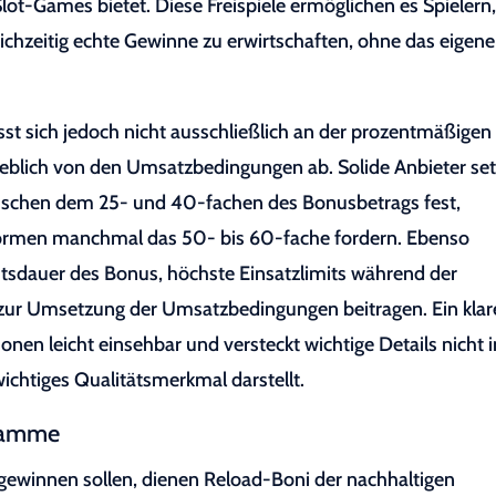
Slot-Games bietet. Diese Freispiele ermöglichen es Spielern
eichzeitig echte Gewinne zu erwirtschaften, ohne das eigene
st sich jedoch nicht ausschließlich an der prozentmäßigen
eblich von den Umsatzbedingungen ab. Solide Anbieter se
ischen dem 25- und 40-fachen des Bonusbetrags fest,
ormen manchmal das 50- bis 60-fache fordern. Ebenso
itsdauer des Bonus, höchste Einsatzlimits während der
e zur Umsetzung der Umsatzbedingungen beitragen. Ein klar
nen leicht einsehbar und versteckt wichtige Details nicht i
ichtiges Qualitätsmerkmal darstellt.
gramme
innen sollen, dienen Reload-Boni der nachhaltigen