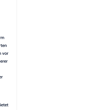
orm
rten
n vor
erer
er
ietet