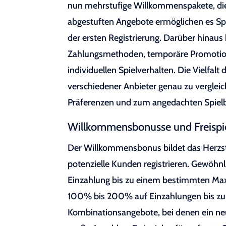
nun mehrstufige Willkommenspakete, die 
abgestuften Angebote ermöglichen es Spie
der ersten Registrierung. Darüber hinaus
Zahlungsmethoden, temporäre Promotion
individuellen Spielverhalten. Die Vielfal
verschiedener Anbieter genau zu verglei
Präferenzen und zum angedachten Spielb
Willkommensbonusse und Freispi
Der Willkommensbonus bildet das Herzstüc
potenzielle Kunden registrieren. Gewöhnli
Einzahlung bis zu einem bestimmten Maxi
100% bis 200% auf Einzahlungen bis zu 
Kombinationsangebote, bei denen ein ne