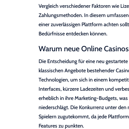
Vergleich verschiedener Faktoren wie Li
Zahlungsmethoden. In diesem umfassende
einer zuverlässigen Plattform achten sollt
Bedürfnisse entdecken können.
Warum neue Online Casinos e
Die Entscheidung für eine neu gestartete G
klassischen Angebote bestehender Casin
Technologien, um sich in einem kompetit
Interfaces, kürzere Ladezeiten und verb
erheblich in ihre Marketing-Budgets, was
niederschlägt. Die Konkurrenz unter den n
Spielern zugutekommt, da jede Plattform
Features zu punkten.