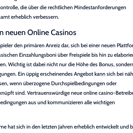
ntrolle, die über die rechtlichen Mindestanforderungen
samt erheblich verbessern.
n neuen Online Casinos
ieler den primären Anreiz dar, sich bei einer neuen Plattf
ssischen Einzahlungsboni über Freispiele bis hin zu elaborie
n. Wichtig ist dabei nicht nur die Höhe des Bonus, sonder
gungen. Ein üppig erscheinendes Angebot kann sich bei näh
eisen, wenn überzogene Durchspielbedingungen oder
knüpft sind. Vertrauenswürdige neue online casino-Betreib
bedingungen aus und kommunizieren alle wichtigen
hat sich in den letzten Jahren erheblich entwickelt und b