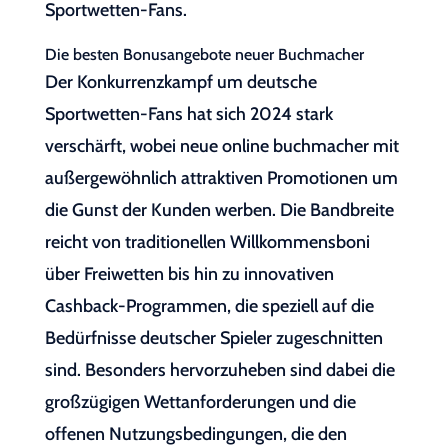
Sportwetten-Fans.
Die besten Bonusangebote neuer Buchmacher
Der Konkurrenzkampf um deutsche
Sportwetten-Fans hat sich 2024 stark
verschärft, wobei neue online buchmacher mit
außergewöhnlich attraktiven Promotionen um
die Gunst der Kunden werben. Die Bandbreite
reicht von traditionellen Willkommensboni
über Freiwetten bis hin zu innovativen
Cashback-Programmen, die speziell auf die
Bedürfnisse deutscher Spieler zugeschnitten
sind. Besonders hervorzuheben sind dabei die
großzügigen Wettanforderungen und die
offenen Nutzungsbedingungen, die den