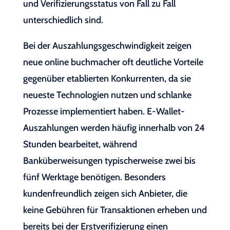
und Verifizierungsstatus von Fall zu Fall
unterschiedlich sind.
Bei der Auszahlungsgeschwindigkeit zeigen
neue online buchmacher oft deutliche Vorteile
gegenüber etablierten Konkurrenten, da sie
neueste Technologien nutzen und schlanke
Prozesse implementiert haben. E-Wallet-
Auszahlungen werden häufig innerhalb von 24
Stunden bearbeitet, während
Banküberweisungen typischerweise zwei bis
fünf Werktage benötigen. Besonders
kundenfreundlich zeigen sich Anbieter, die
keine Gebühren für Transaktionen erheben und
bereits bei der Erstverifizierung einen