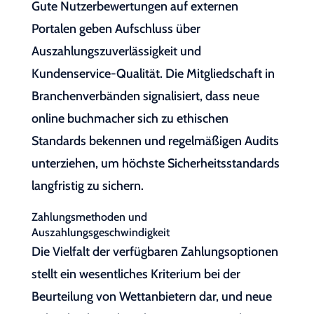
Gute Nutzerbewertungen auf externen
Portalen geben Aufschluss über
Auszahlungszuverlässigkeit und
Kundenservice-Qualität. Die Mitgliedschaft in
Branchenverbänden signalisiert, dass neue
online buchmacher sich zu ethischen
Standards bekennen und regelmäßigen Audits
unterziehen, um höchste Sicherheitsstandards
langfristig zu sichern.
Zahlungsmethoden und
Auszahlungsgeschwindigkeit
Die Vielfalt der verfügbaren Zahlungsoptionen
stellt ein wesentliches Kriterium bei der
Beurteilung von Wettanbietern dar, und neue