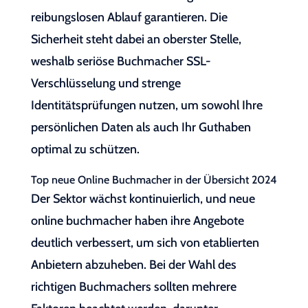
reibungslosen Ablauf garantieren. Die
Sicherheit steht dabei an oberster Stelle,
weshalb seriöse Buchmacher SSL-
Verschlüsselung und strenge
Identitätsprüfungen nutzen, um sowohl Ihre
persönlichen Daten als auch Ihr Guthaben
optimal zu schützen.
Top neue Online Buchmacher in der Übersicht 2024
Der Sektor wächst kontinuierlich, und neue
online buchmacher haben ihre Angebote
deutlich verbessert, um sich von etablierten
Anbietern abzuheben. Bei der Wahl des
richtigen Buchmachers sollten mehrere