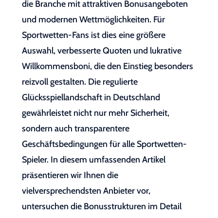
die Branche mit attraktiven Bonusangeboten
und modernen Wettmöglichkeiten. Für
Sportwetten-Fans ist dies eine größere
Auswahl, verbesserte Quoten und lukrative
Willkommensboni, die den Einstieg besonders
reizvoll gestalten. Die regulierte
Glücksspiellandschaft in Deutschland
gewährleistet nicht nur mehr Sicherheit,
sondern auch transparentere
Geschäftsbedingungen für alle Sportwetten-
Spieler. In diesem umfassenden Artikel
präsentieren wir Ihnen die
vielversprechendsten Anbieter vor,
untersuchen die Bonusstrukturen im Detail