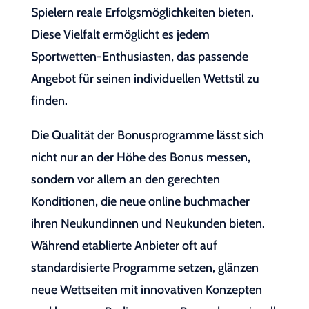
Spielern reale Erfolgsmöglichkeiten bieten.
Diese Vielfalt ermöglicht es jedem
Sportwetten-Enthusiasten, das passende
Angebot für seinen individuellen Wettstil zu
finden.
Die Qualität der Bonusprogramme lässt sich
nicht nur an der Höhe des Bonus messen,
sondern vor allem an den gerechten
Konditionen, die neue online buchmacher
ihren Neukundinnen und Neukunden bieten.
Während etablierte Anbieter oft auf
standardisierte Programme setzen, glänzen
neue Wettseiten mit innovativen Konzepten