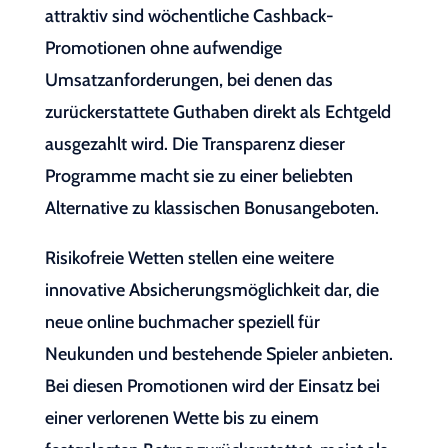
attraktiv sind wöchentliche Cashback-
Promotionen ohne aufwendige
Umsatzanforderungen, bei denen das
zurückerstattete Guthaben direkt als Echtgeld
ausgezahlt wird. Die Transparenz dieser
Programme macht sie zu einer beliebten
Alternative zu klassischen Bonusangeboten.
Risikofreie Wetten stellen eine weitere
innovative Absicherungsmöglichkeit dar, die
neue online buchmacher speziell für
Neukunden und bestehende Spieler anbieten.
Bei diesen Promotionen wird der Einsatz bei
einer verlorenen Wette bis zu einem