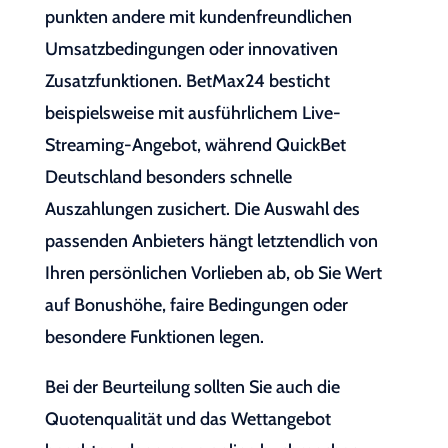
punkten andere mit kundenfreundlichen
Umsatzbedingungen oder innovativen
Zusatzfunktionen. BetMax24 besticht
beispielsweise mit ausführlichem Live-
Streaming-Angebot, während QuickBet
Deutschland besonders schnelle
Auszahlungen zusichert. Die Auswahl des
passenden Anbieters hängt letztendlich von
Ihren persönlichen Vorlieben ab, ob Sie Wert
auf Bonushöhe, faire Bedingungen oder
besondere Funktionen legen.
Bei der Beurteilung sollten Sie auch die
Quotenqualität und das Wettangebot