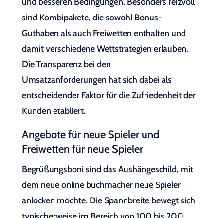
und besseren Bedingungen. Besonders reizvoll
sind Kombipakete, die sowohl Bonus-
Guthaben als auch Freiwetten enthalten und
damit verschiedene Wettstrategien erlauben.
Die Transparenz bei den
Umsatzanforderungen hat sich dabei als
entscheidender Faktor für die Zufriedenheit der
Kunden etabliert.
Angebote für neue Spieler und
Freiwetten für neue Spieler
Begrüßungsboni sind das Aushängeschild, mit
dem neue online buchmacher neue Spieler
anlocken möchte. Die Spannbreite bewegt sich
typischerweise im Bereich von 100 bis 200