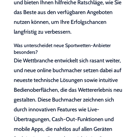
und bieten Ihnen hilfreiche Ratschläge, wie Sie
das Beste aus den verfügbaren Angeboten
nutzen können, um Ihre Erfolgschancen
langfristig zu verbessern.
Was unterscheidet neue Sportwetten-Anbieter
besonders?
Die Wettbranche entwickelt sich rasant weiter,
und neue online buchmacher setzen dabei auf
neueste technische Lösungen sowie intuitive
Bedienoberflächen, die das Wettererlebnis neu
gestalten. Diese Buchmacher zeichnen sich
durch innovativen Features wie Live-
Übertragungen, Cash-Out-Funktionen und
mobile Apps, die nahtlos auf allen Geräten