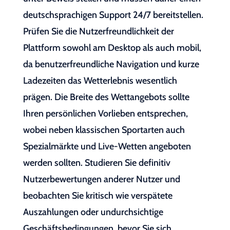
deutschsprachigen Support 24/7 bereitstellen.
Prüfen Sie die Nutzerfreundlichkeit der
Plattform sowohl am Desktop als auch mobil,
da benutzerfreundliche Navigation und kurze
Ladezeiten das Wetterlebnis wesentlich
prägen. Die Breite des Wettangebots sollte
Ihren persönlichen Vorlieben entsprechen,
wobei neben klassischen Sportarten auch
Spezialmärkte und Live-Wetten angeboten
werden sollten. Studieren Sie definitiv
Nutzerbewertungen anderer Nutzer und
beobachten Sie kritisch wie verspätete
Auszahlungen oder undurchsichtige
Geschäftsbedingungen, bevor Sie sich