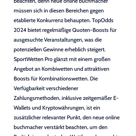
beachten, denn neue online buchmacher
müssen sich in diesen Bereichen gegen
etablierte Konkurrenz behaupten. TopOdds
2024 bietet regelmäßige Quoten-Boosts für
ausgesuchte Veranstaltungen, was die
potenziellen Gewinne erheblich steigert.
SportWetten Pro glänzt mit einem großen
Angebot an Kombiwetten und attraktiven
Boosts für Kombinationswetten. Die
Verfügbarkeit verschiedener
Zahlungsmethoden, inklusive zeitgemäßer E-
Wallets und Kryptowährungen, ist ein
zusätzlicher relevanter Punkt, den neue online
buchmacher verstärkt beachten, um den