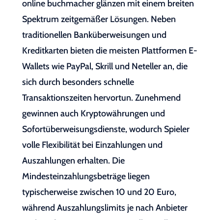
online buchmacher glänzen mit einem breiten
Spektrum zeitgemäßer Lösungen. Neben
traditionellen Banküberweisungen und
Kreditkarten bieten die meisten Plattformen E-
Wallets wie PayPal, Skrill und Neteller an, die
sich durch besonders schnelle
Transaktionszeiten hervortun. Zunehmend
gewinnen auch Kryptowährungen und
Sofortüberweisungsdienste, wodurch Spieler
volle Flexibilität bei Einzahlungen und
Auszahlungen erhalten. Die
Mindesteinzahlungsbeträge liegen
typischerweise zwischen 10 und 20 Euro,
während Auszahlungslimits je nach Anbieter