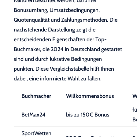
Faktoren beachtet werden, darunter
Bonusumfang, Umsatzbedingungen,
Quotenqualität und Zahlungsmethoden. Die
nachstehende Darstellung zeigt die
entscheidenden Eigenschaften der Top-
Buchmaker, die 2024 in Deutschland gestartet
sind und durch lukrative Bedingungen
punkten. Diese Vergleichstabelle hilft Ihnen
dabei, eine informierte Wahl zu fällen.
Buchmacher
Willkommensbonus
W
f
BetMax24
bis zu 150€ Bonus
B
SportWetten