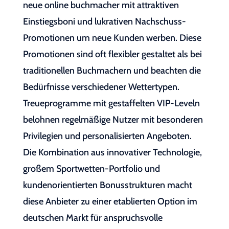
neue online buchmacher mit attraktiven
Einstiegsboni und lukrativen Nachschuss-
Promotionen um neue Kunden werben. Diese
Promotionen sind oft flexibler gestaltet als bei
traditionellen Buchmachern und beachten die
Bedürfnisse verschiedener Wettertypen.
Treueprogramme mit gestaffelten VIP-Leveln
belohnen regelmäßige Nutzer mit besonderen
Privilegien und personalisierten Angeboten.
Die Kombination aus innovativer Technologie,
großem Sportwetten-Portfolio und
kundenorientierten Bonusstrukturen macht
diese Anbieter zu einer etablierten Option im
deutschen Markt für anspruchsvolle