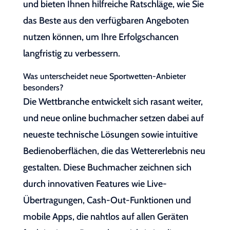
und bieten Ihnen hilfreiche Ratschläge, wie Sie
das Beste aus den verfügbaren Angeboten
nutzen können, um Ihre Erfolgschancen
langfristig zu verbessern.
Was unterscheidet neue Sportwetten-Anbieter
besonders?
Die Wettbranche entwickelt sich rasant weiter,
und neue online buchmacher setzen dabei auf
neueste technische Lösungen sowie intuitive
Bedienoberflächen, die das Wettererlebnis neu
gestalten. Diese Buchmacher zeichnen sich
durch innovativen Features wie Live-
Übertragungen, Cash-Out-Funktionen und
mobile Apps, die nahtlos auf allen Geräten