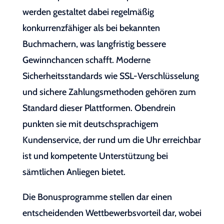
werden gestaltet dabei regelmäßig
konkurrenzfähiger als bei bekannten
Buchmachern, was langfristig bessere
Gewinnchancen schafft. Moderne
Sicherheitsstandards wie SSL-Verschlüsselung
und sichere Zahlungsmethoden gehören zum
Standard dieser Plattformen. Obendrein
punkten sie mit deutschsprachigem
Kundenservice, der rund um die Uhr erreichbar
ist und kompetente Unterstützung bei
sämtlichen Anliegen bietet.
Die Bonusprogramme stellen dar einen
entscheidenden Wettbewerbsvorteil dar, wobei