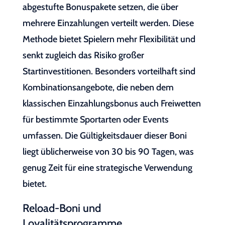
abgestufte Bonuspakete setzen, die über
mehrere Einzahlungen verteilt werden. Diese
Methode bietet Spielern mehr Flexibilität und
senkt zugleich das Risiko großer
Startinvestitionen. Besonders vorteilhaft sind
Kombinationsangebote, die neben dem
klassischen Einzahlungsbonus auch Freiwetten
für bestimmte Sportarten oder Events
umfassen. Die Gültigkeitsdauer dieser Boni
liegt üblicherweise von 30 bis 90 Tagen, was
genug Zeit für eine strategische Verwendung
bietet.
Reload-Boni und
Loyalitätsprogramme