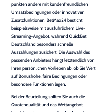
punkten andere mit kundenfreundlichen
Umsatzbedingungen oder innovativen
Zusatzfunktionen. BetMax24 besticht
beispielsweise mit ausführlichem Live-
Streaming-Angebot, während QuickBet
Deutschland besonders schnelle
Auszahlungen zusichert. Die Auswahl des
passenden Anbieters hängt letztendlich von
Ihren persönlichen Vorlieben ab, ob Sie Wert
auf Bonushöhe, faire Bedingungen oder
besondere Funktionen legen.
Bei der Beurteilung sollten Sie auch die
Quotenqualität und das Wettangebot