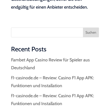
endgültig für einen Anbieter entscheiden.
Suchen
Recent Posts
Fambet App Casino Review für Spieler aus
Deutschland
f1-casinode.de – Review: Casino F1 App APK:
Funktionen und Installation
f1-casinode.de – Review: Casino F1 App APK:
Funktionen und Installation