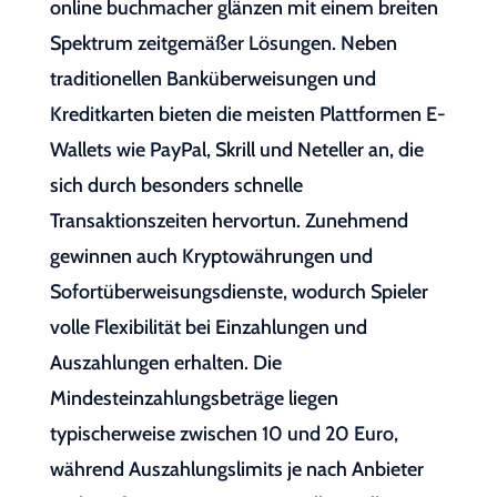
online buchmacher glänzen mit einem breiten
Spektrum zeitgemäßer Lösungen. Neben
traditionellen Banküberweisungen und
Kreditkarten bieten die meisten Plattformen E-
Wallets wie PayPal, Skrill und Neteller an, die
sich durch besonders schnelle
Transaktionszeiten hervortun. Zunehmend
gewinnen auch Kryptowährungen und
Sofortüberweisungsdienste, wodurch Spieler
volle Flexibilität bei Einzahlungen und
Auszahlungen erhalten. Die
Mindesteinzahlungsbeträge liegen
typischerweise zwischen 10 und 20 Euro,
während Auszahlungslimits je nach Anbieter