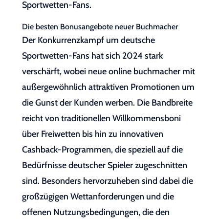
Sportwetten-Fans.
Die besten Bonusangebote neuer Buchmacher
Der Konkurrenzkampf um deutsche
Sportwetten-Fans hat sich 2024 stark
verschärft, wobei neue online buchmacher mit
außergewöhnlich attraktiven Promotionen um
die Gunst der Kunden werben. Die Bandbreite
reicht von traditionellen Willkommensboni
über Freiwetten bis hin zu innovativen
Cashback-Programmen, die speziell auf die
Bedürfnisse deutscher Spieler zugeschnitten
sind. Besonders hervorzuheben sind dabei die
großzügigen Wettanforderungen und die
offenen Nutzungsbedingungen, die den