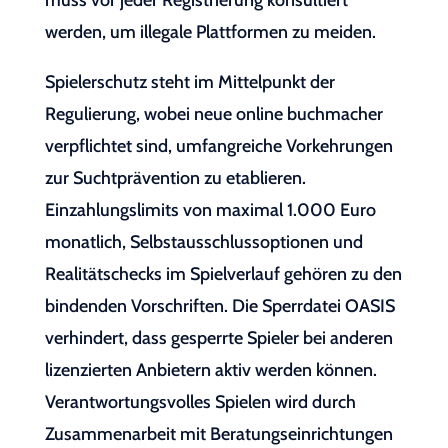
muss vor jeder Registrierung konsultiert
werden, um illegale Plattformen zu meiden.
Spielerschutz steht im Mittelpunkt der
Regulierung, wobei neue online buchmacher
verpflichtet sind, umfangreiche Vorkehrungen
zur Suchtprävention zu etablieren.
Einzahlungslimits von maximal 1.000 Euro
monatlich, Selbstausschlussoptionen und
Realitätschecks im Spielverlauf gehören zu den
bindenden Vorschriften. Die Sperrdatei OASIS
verhindert, dass gesperrte Spieler bei anderen
lizenzierten Anbietern aktiv werden können.
Verantwortungsvolles Spielen wird durch
Zusammenarbeit mit Beratungseinrichtungen