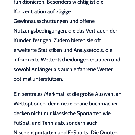
funktionieren. Besonders wichtig ist die
Konzentration auf zügige
Gewinnausschüttungen und offene
Nutzungsbedingungen, die das Vertrauen der
Kunden festigen. Zudem bieten sie oft
erweiterte Statistiken und Analysetools, die
informierte Wettentscheidungen erlauben und
sowohl Anfänger als auch erfahrene Wetter
optimal unterstützen.
Ein zentrales Merkmal ist die große Auswahl an
Wettoptionen, denn neue online buchmacher
decken nicht nur klassische Sportarten wie
Fußball und Tennis ab, sondern auch
Nischensportarten und E-Sports. Die Quoten