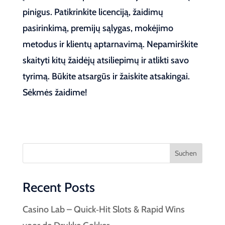
pinigus. Patikrinkite licenciją, žaidimų
pasirinkimą, premijų sąlygas, mokėjimo
metodus ir klientų aptarnavimą. Nepamirškite
skaityti kitų žaidėjų atsiliepimų ir atlikti savo
tyrimą. Būkite atsargūs ir žaiskite atsakingai.
Sėkmės žaidime!
Suchen
Recent Posts
Casino Lab – Quick‑Hit Slots & Rapid Wins