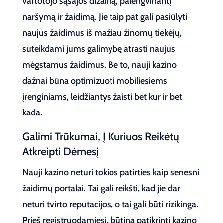
vartotojo sąsajos dizainą, palengvinantį
naršymą ir žaidimą. Jie taip pat gali pasiūlyti
naujus žaidimus iš mažiau žinomų tiekėjų,
suteikdami jums galimybę atrasti naujus
mėgstamus žaidimus. Be to, nauji kazino
dažnai būna optimizuoti mobiliesiems
įrenginiams, leidžiantys žaisti bet kur ir bet
kada.
Galimi Trūkumai, Į Kuriuos Reikėtų
Atkreipti Dėmesį
Nauji kazino neturi tokios patirties kaip senesni
žaidimų portalai. Tai gali reikšti, kad jie dar
neturi tvirto reputacijos, o tai gali būti rizikinga.
Prieš registruodamiesi, būtina patikrinti kazino