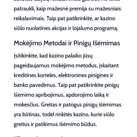
patraukli, kaip mažesnė premija su mažesniais
reikalavimais. Taip pat patikrinkite, ar kazino
siūlo nuolatines akcijas ir lojalumo programą.
Mokėjimo Metodai ir Pinigų Išėmimas
Įsitikinkite, kad kazino palaiko jūsų
pageidaujamus mokėjimo metodus, įskaitant
kreditines korteles, elektronines pinigines ir
banko pavedimus. Taip pat patikrinkite pinigų
išėmimo apribojimus, apdorojimo laiką ir
mokesčius. Greitas ir patogus pinigų išėmimas
yra būtinas, todėl rinkitės kazino, kurie siūlo
greitus ir patikimus išėmimo būdus.