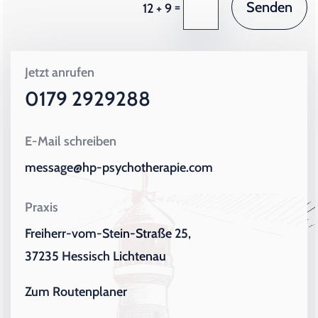
Senden
=
12 + 9
Jetzt anrufen
0179 2929288
E-Mail schreiben
message@hp-psychotherapie.com
Praxis
Freiherr-vom-Stein-Straße 25,
37235 Hessisch Lichtenau
Zum Routenplaner