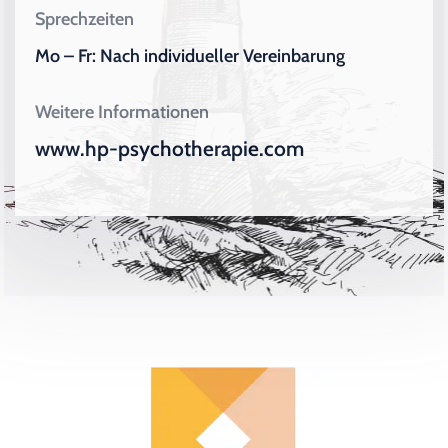
Sprechzeiten
Mo – Fr: Nach individueller Vereinbarung
Weitere Informationen
www.hp-psychotherapie.com