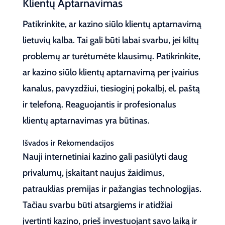
Klientų Aptarnavimas
Patikrinkite, ar kazino siūlo klientų aptarnavimą
lietuvių kalba. Tai gali būti labai svarbu, jei kiltų
problemų ar turėtumėte klausimų. Patikrinkite,
ar kazino siūlo klientų aptarnavimą per įvairius
kanalus, pavyzdžiui, tiesioginį pokalbį, el. paštą
ir telefoną. Reaguojantis ir profesionalus
klientų aptarnavimas yra būtinas.
Išvados ir Rekomendacijos
Nauji internetiniai kazino gali pasiūlyti daug
privalumų, įskaitant naujus žaidimus,
patrauklias premijas ir pažangias technologijas.
Tačiau svarbu būti atsargiems ir atidžiai
įvertinti kazino, prieš investuojant savo laiką ir