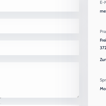
E-M
me
Pra
Fre
372
Zu
Spr
Mo 