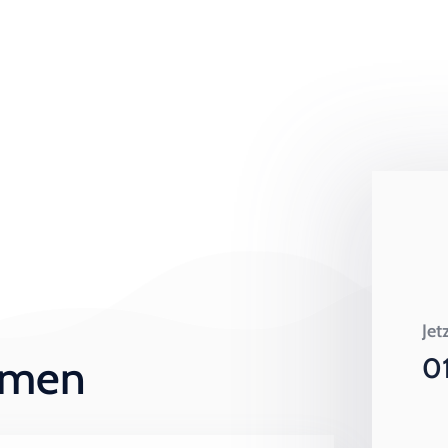
Jet
ehmen
0