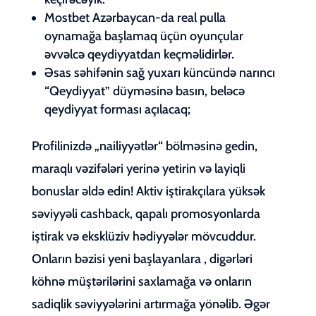
Mostbet Azərbaycan-da real pulla
oynamağa başlamaq üçün oyunçular
əvvəlcə qeydiyyatdan keçməlidirlər.
Əsas səhifənin sağ yuxarı küncündə narıncı
“Qeydiyyat” düyməsinə basın, beləcə
qeydiyyat forması açılacaq;
Profilinizdə „nailiyyətlər“ bölməsinə gedin,
maraqlı vəzifələri yerinə yetirin və layiqli
bonuslar əldə edin! Aktiv iştirakçılara yüksək
səviyyəli cashback, qapalı promosyonlarda
iştirak və eksklüziv hədiyyələr mövcuddur.
Onların bəzisi yeni başlayanlara , digərləri
köhnə müştərilərini saxlamağa və onların
sadiqlik səviyyələrini artırmağa yönəlib. Əgər