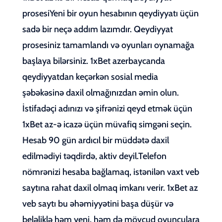
prosesiYeni bir oyun hesabının qeydiyyatı üçün
sadə bir neçə addım lazımdır. Qeydiyyat
prosesiniz tamamlandı və oyunları oynamağa
başlaya bilərsiniz. 1xBet azerbaycanda
qeydiyyatdan keçərkən sosial media
şəbəkəsinə daxil olmağınızdan əmin olun.
İstifadəçi adınızı və şifrənizi qeyd etmək üçün
1xBet az-ə icazə üçün müvafiq simgəni seçin.
Hesab 90 gün ardıcıl bir müddətə daxil
edilmədiyi təqdirdə, aktiv deyil.Telefon
nömrənizi hesaba bağlamaq, istənilən vaxt veb
saytına rahat daxil olmaq imkanı verir. 1xBet az
veb saytı bu əhəmiyyətini başa düşür və
beləliklə həm yeni, həm də mövcud oyunçulara