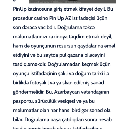
PinUp kazinosuna giriş etmək kifayət deyil. Bu
prosedur casino Pin Up AZ istifadəçisi üçün
son dərəcə vacibdir. Doğrulama təkcə
məlumatlarınızı kazinoya təqdim etmək deyil,
həm də oyunçunun resursun qaydalarına əməl
etdiyini və bu saytda pul qazana biləcəyini
təsdiqləməkdir. Doğrulamadan keçmək üçün
oyunçu istifadəçinin şəkli və doğum tarixi ilə
birlikdə fotoşəkil və ya skan edilmiş sənəd
göndərməlidir. Bu, Azərbaycan vətəndaşının
pasportu, sürücülük vəsiqəsi və ya bu
məlumatlar olan hər hansı birdigər sənəd ola
bilər. Doğrulama başa çatdıqdan sonra hesab
təsdiqlənmiş hesab olunur. İstifadəçilərin