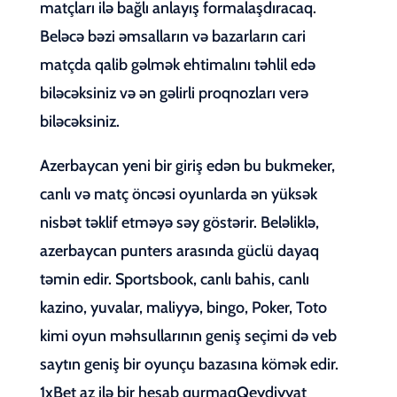
matçları ilə bağlı anlayış formalaşdıracaq.
Beləcə bəzi əmsalların və bazarların cari
matçda qalib gəlmək ehtimalını təhlil edə
biləcəksiniz və ən gəlirli proqnozları verə
biləcəksiniz.
Azerbaycan yeni bir giriş edən bu bukmeker,
canlı və matç öncəsi oyunlarda ən yüksək
nisbət təklif etməyə səy göstərir. Beləliklə,
azerbaycan punters arasında güclü dayaq
təmin edir. Sportsbook, canlı bahis, canlı
kazino, yuvalar, maliyyə, bingo, Poker, Toto
kimi oyun məhsullarının geniş seçimi də veb
saytın geniş bir oyunçu bazasına kömək edir.
1xBet az ilə bir hesab qurmaqQeydiyyat