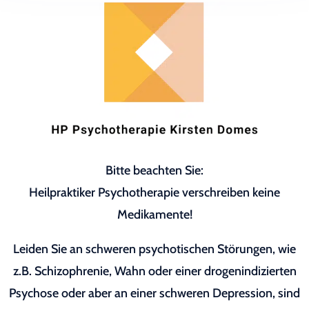
Bitte beachten Sie:
Heilpraktiker Psychotherapie verschreiben keine
Medikamente!
Leiden Sie an schweren psychotischen Störungen, wie
z.B. Schizophrenie, Wahn oder einer drogenindizierten
Psychose oder aber an einer schweren Depression, sind