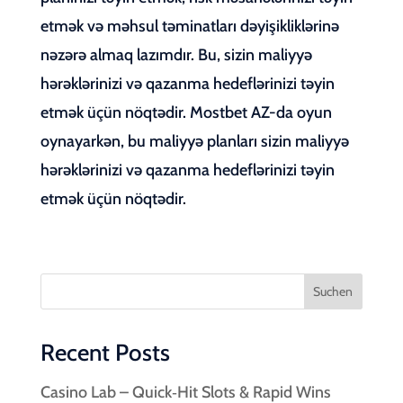
etmək və məhsul təminatları dəyişikliklərinə
nəzərə almaq lazımdır. Bu, sizin maliyyə
hərəklərinizi və qazanma hedeflərinizi təyin
etmək üçün nöqtədir. Mostbet AZ-da oyun
oynayarkən, bu maliyyə planları sizin maliyyə
hərəklərinizi və qazanma hedeflərinizi təyin
etmək üçün nöqtədir.
Suchen
Recent Posts
Casino Lab – Quick‑Hit Slots & Rapid Wins