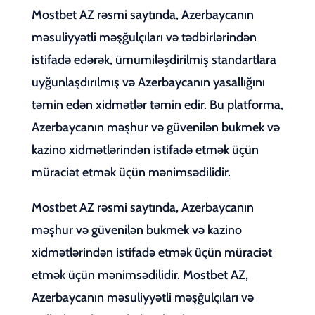
Mostbet AZ rəsmi saytında, Azerbaycanın
məsuliyyətli məşğulçıları və tədbirlərindən
istifadə edərək, ümumiləşdirilmiş standartlara
uyğunlaşdırılmış və Azerbaycanın yasallığını
təmin edən xidmətlər təmin edir. Bu platforma,
Azerbaycanın məşhur və güvenilən bukmek və
kazino xidmətlərindən istifadə etmək üçün
müraciət etmək üçün mənimsədilidir.
Mostbet AZ rəsmi saytında, Azerbaycanın
məşhur və güvenilən bukmek və kazino
xidmətlərindən istifadə etmək üçün müraciət
etmək üçün mənimsədilidir. Mostbet AZ,
Azerbaycanın məsuliyyətli məşğulçıları və