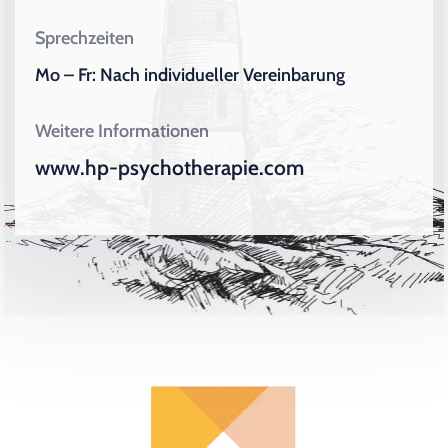
Sprechzeiten
Mo – Fr: Nach individueller Vereinbarung
Weitere Informationen
www.hp-psychotherapie.com