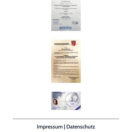
Impressum
|
Datenschutz