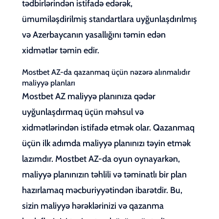
tədbirlərindən istifadə edərək,
ümumiləşdirilmiş standartlara uyğunlaşdırılmış
və Azerbaycanın yasallığını təmin edən
xidmətlər təmin edir.
Mostbet AZ-da qazanmaq üçün nəzərə alınmalıdır
maliyyə planları
Mostbet AZ maliyyə planınıza qədər
uyğunlaşdırmaq üçün məhsul və
xidmətlərindən istifadə etmək olar. Qazanmaq
üçün ilk adımda maliyyə planınızı təyin etmək
lazımdır. Mostbet AZ-da oyun oynayarkən,
maliyyə planınızın təhlili və təminatlı bir plan
hazırlamaq məcburiyyətindən ibarətdir. Bu,
sizin maliyyə hərəklərinizi və qazanma