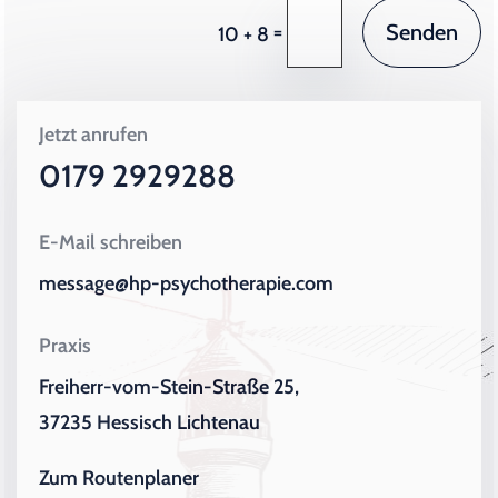
Senden
=
10 + 8
Jetzt anrufen
0179 2929288
E-Mail schreiben
message@hp-psychotherapie.com
Praxis
Freiherr-vom-Stein-Straße 25,
37235 Hessisch Lichtenau
Zum Routenplaner