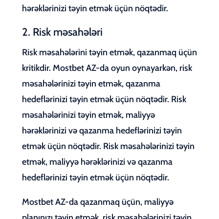
hərəklərinizi təyin etmək üçün nöqtədir.
2. Risk məsahələri
Risk məsahələrini təyin etmək, qazanmaq üçün
kritikdir. Mostbet AZ-da oyun oynayarkən, risk
məsahələrinizi təyin etmək, qazanma
hedeflərinizi təyin etmək üçün nöqtədir. Risk
məsahələrinizi təyin etmək, maliyyə
hərəklərinizi və qazanma hedeflərinizi təyin
etmək üçün nöqtədir. Risk məsahələrinizi təyin
etmək, maliyyə hərəklərinizi və qazanma
hedeflərinizi təyin etmək üçün nöqtədir.
Mostbet AZ-da qazanmaq üçün, maliyyə
planınızı təyin etmək, risk məsahələrinizi təyin