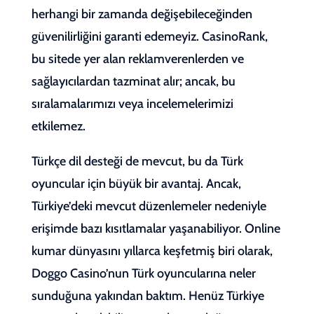
herhangi bir zamanda değişebileceğinden
güvenilirliğini garanti edemeyiz. CasinoRank,
bu sitede yer alan reklamverenlerden ve
sağlayıcılardan tazminat alır; ancak, bu
sıralamalarımızı veya incelemelerimizi
etkilemez.
Türkçe dil desteği de mevcut, bu da Türk
oyuncular için büyük bir avantaj. Ancak,
Türkiye’deki mevcut düzenlemeler nedeniyle
erişimde bazı kısıtlamalar yaşanabiliyor. Online
kumar dünyasını yıllarca keşfetmiş biri olarak,
Doggo Casino’nun Türk oyuncularına neler
sunduğuna yakından baktım. Henüz Türkiye