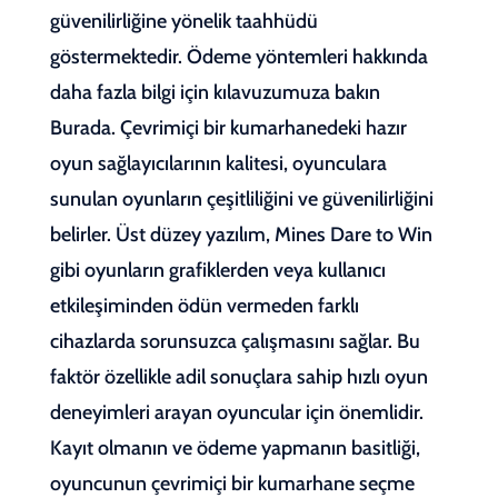
güvenilirliğine yönelik taahhüdü
göstermektedir. Ödeme yöntemleri hakkında
daha fazla bilgi için kılavuzumuza bakın
Burada. Çevrimiçi bir kumarhanedeki hazır
oyun sağlayıcılarının kalitesi, oyunculara
sunulan oyunların çeşitliliğini ve güvenilirliğini
belirler. Üst düzey yazılım, Mines Dare to Win
gibi oyunların grafiklerden veya kullanıcı
etkileşiminden ödün vermeden farklı
cihazlarda sorunsuzca çalışmasını sağlar. Bu
faktör özellikle adil sonuçlara sahip hızlı oyun
deneyimleri arayan oyuncular için önemlidir.
Kayıt olmanın ve ödeme yapmanın basitliği,
oyuncunun çevrimiçi bir kumarhane seçme