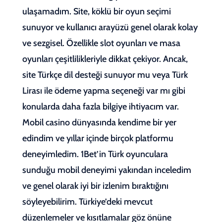
ulaşamadım. Site, köklü bir oyun seçimi
sunuyor ve kullanıcı arayüzü genel olarak kolay
ve sezgisel. Özellikle slot oyunları ve masa
oyunları çeşitlilikleriyle dikkat çekiyor. Ancak,
site Türkçe dil desteği sunuyor mu veya Türk
Lirası ile ödeme yapma seçeneği var mı gibi
konularda daha fazla bilgiye ihtiyacım var.
Mobil casino dünyasında kendime bir yer
edindim ve yıllar içinde birçok platformu
deneyimledim. 1Bet’in Türk oyunculara
sunduğu mobil deneyimi yakından inceledim
ve genel olarak iyi bir izlenim bıraktığını
söyleyebilirim. Türkiye’deki mevcut
düzenlemeler ve kısıtlamalar göz önüne