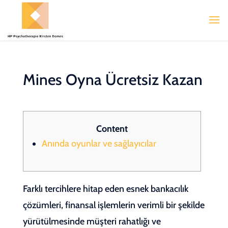
Mines Oyna Ücretsiz Kazan
Content
Anında oyunlar ve sağlayıcılar
Farklı tercihlere hitap eden esnek bankacılık
çözümleri, finansal işlemlerin verimli bir şekilde
yürütülmesinde müşteri rahatlığı ve