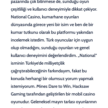
pazarında çok bilinmese de, sunduğu oyun
çeşitliliği ve kullanıcı deneyimiyle dikkat çekiyor.
National Casino, kumarhane oyunları
dünyasında görece yeni bir isim ve ben de bir
kumar tutkunu olarak bu platformu yakından
incelemek istedim. Türk oyuncular için uygun
olup olmadığını, sunduğu oyunları ve genel
kullanıcı deneyimini değerlendirdim. „National“
isminin Türkiye’de milliyetçilik
çağrıştırabileceğinin farkındayım, fakat bu
konuda herhangi bir olumsuz yorum yapmak
istemiyorum. Mines Dare to Win, Hacksaw
Gaming tarafından geliştirilen bir mobil casino
oyunudur. Geleneksel mayın tarlası oyunlarının