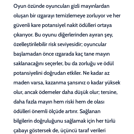
Oyun özünde oyuncuları gizli mayınlardan
oluşan bir ızgarayı temizlemeye zorluyor ve her
güvenli kare potansiyel nakit ödülleri ortaya
çıkarıyor. Bu oyunu diğerlerinden ayıran şey,
özelleştirilebilir risk seviyesidir; oyuncular
başlamadan önce ızgarada kaç tane mayın
saklanacağını seçerler, bu da zorluğu ve ödül
potansiyelini doğrudan etkiler. Ne kadar az
maden varsa, kazanma şansınız o kadar yüksek
olur, ancak ödemeler daha düşük olur; tersine,
daha fazla mayın hem riski hem de olası
ödülleri önemli ölçüde artırır. Sağlanan
bilgilerin doğruluğunu sağlamak için her türlü
çabayı göstersek de, üçüncü taraf verileri