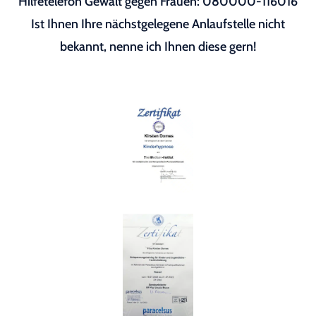
Hilfetelefon Gewalt gegen Frauen: 080000-116016
Ist Ihnen Ihre nächstgelegene Anlaufstelle nicht
bekannt, nenne ich Ihnen diese gern!