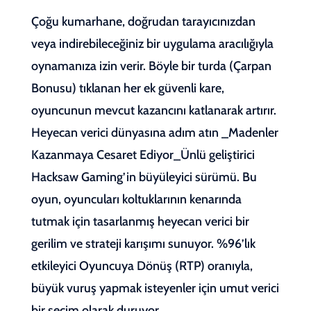
Çoğu kumarhane, doğrudan tarayıcınızdan
veya indirebileceğiniz bir uygulama aracılığıyla
oynamanıza izin verir. Böyle bir turda (Çarpan
Bonusu) tıklanan her ek güvenli kare,
oyuncunun mevcut kazancını katlanarak artırır.
Heyecan verici dünyasına adım atın _Madenler
Kazanmaya Cesaret Ediyor_Ünlü geliştirici
Hacksaw Gaming’in büyüleyici sürümü. Bu
oyun, oyuncuları koltuklarının kenarında
tutmak için tasarlanmış heyecan verici bir
gerilim ve strateji karışımı sunuyor. %96’lık
etkileyici Oyuncuya Dönüş (RTP) oranıyla,
büyük vuruş yapmak isteyenler için umut verici
bir seçim olarak duruyor.