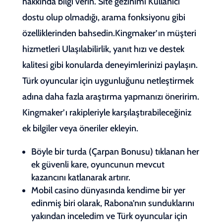
hakkında bilgi verin. Site gezinimi Kullanıcı
dostu olup olmadığı, arama fonksiyonu gibi
özelliklerinden bahsedin.Kingmaker’ın müşteri
hizmetleri Ulaşılabilirlik, yanıt hızı ve destek
kalitesi gibi konularda deneyimlerinizi paylaşın.
Türk oyuncular için uygunluğunu netleştirmek
adına daha fazla araştırma yapmanızı öneririm.
Kingmaker’ı rakipleriyle karşılaştırabileceğiniz
ek bilgiler veya öneriler ekleyin.
Böyle bir turda (Çarpan Bonusu) tıklanan her
ek güvenli kare, oyuncunun mevcut
kazancını katlanarak artırır.
Mobil casino dünyasında kendime bir yer
edinmiş biri olarak, Rabona’nın sunduklarını
yakından inceledim ve Türk oyuncular için