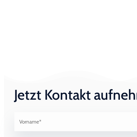
Jetzt Kontakt aufn