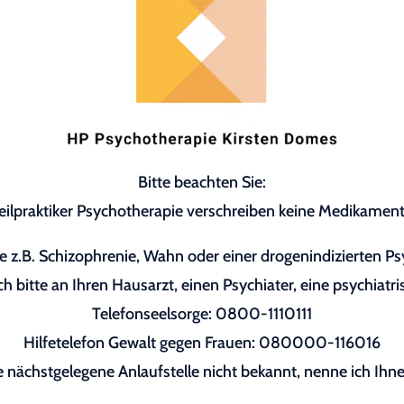
Bitte beachten Sie:
eilpraktiker Psychotherapie verschreiben keine Medikament
 z.B. Schizophrenie, Wahn oder einer drogenindizierten P
h bitte an Ihren Hausarzt, einen Psychiater, eine psychiatri
Telefonseelsorge: 0800-1110111
Hilfetelefon Gewalt gegen Frauen: 080000-116016
re nächstgelegene Anlaufstelle nicht bekannt, nenne ich Ihne