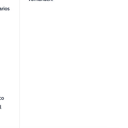
arios
co
l