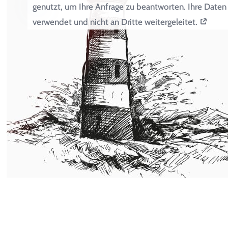
genutzt, um Ihre Anfrage zu beantworten. Ihre Dat
verwendet und nicht an Dritte weitergeleitet.