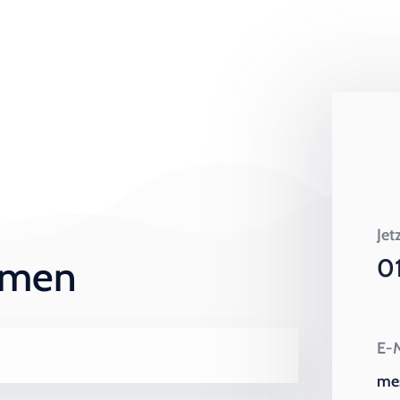
Jet
ehmen
0
E-M
me