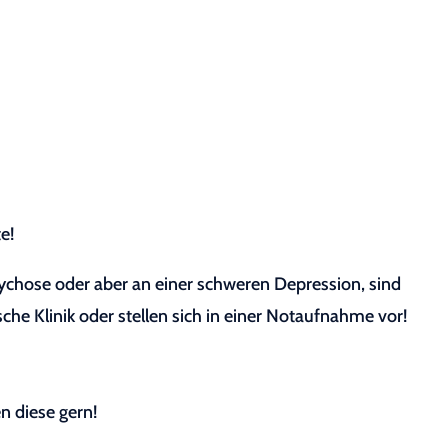
e!
sychose oder aber an einer schweren Depression, sind
sche Klinik oder stellen sich in einer Notaufnahme vor!
n diese gern!