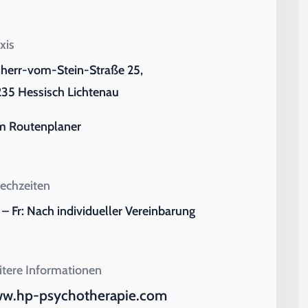
xis
iherr-vom-Stein-Straße 25,
35 Hessisch Lichtenau
m Routenplaner
echzeiten
– Fr: Nach individueller Vereinbarung
tere Informationen
w.hp-psychotherapie.com