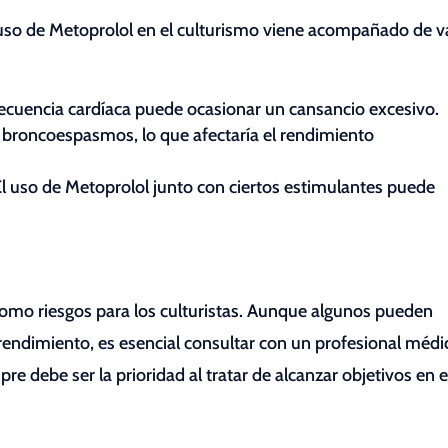
l uso de Metoprolol en el culturismo viene acompañado de v
recuencia cardíaca puede ocasionar un cansancio excesivo.
broncoespasmos, lo que afectaría el rendimiento
l uso de Metoprolol junto con ciertos estimulantes puede
como riesgos para los culturistas. Aunque algunos pueden
endimiento, es esencial consultar con un profesional médi
re debe ser la prioridad al tratar de alcanzar objetivos en e