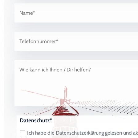
Datenschutz*
Ich habe die Datenschutzerklärung gelesen und ak