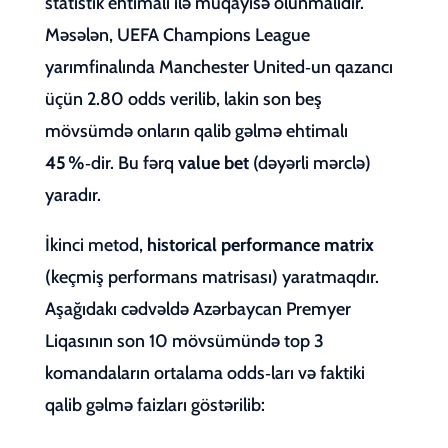
statistik ehtimalı ilə müqayisə olunmalıdır.
Məsələn, UEFA Champions League
yarımfinalında Manchester United‑un qazancı
üçün 2.80 odds verilib, lakin son beş
mövsümdə onların qalib gəlmə ehtimalı
45 %
‑dir. Bu fərq
value bet
(dəyərli mərclə)
yaradır.
İkinci metod,
historical performance matrix
(keçmiş performans matrisası) yaratmaqdır.
Aşağıdakı cədvəldə Azərbaycan Premyer
Liqasının son 10 mövsümündə top 3
komandaların ortalama odds‑ları və faktiki
qalib gəlmə faizları göstərilib: