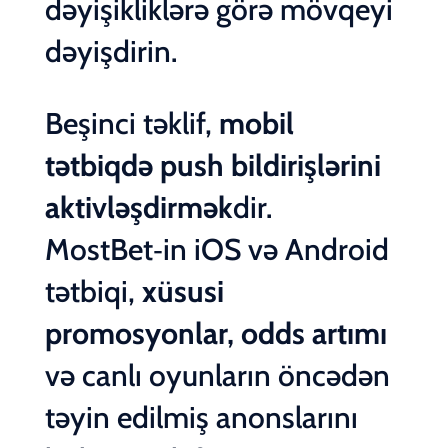
dəyişikliklərə görə mövqeyi
dəyişdirin.
Beşinci təklif,
mobil
tətbiqdə push bildirişlərini
aktivləşdirmək
dir.
MostBet‑in iOS və Android
tətbiqi,
xüsusi
promosyonlar, odds artımı
və canlı oyunların öncədən
təyin edilmiş anonslarını