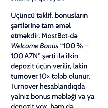
Üçüncü təklif,
bonusların
şərtlərinə tam əməl
etmək
dir. MostBet‑də
Welcome Bonus
“100 % –
100 AZN” şərti ilə ilkin
depozit üçün verilir, lakin
turnover
10× tələb olunur.
Turnover hesablandıqda
yalnız bonus məbləği və ya
depozit yox, həm də