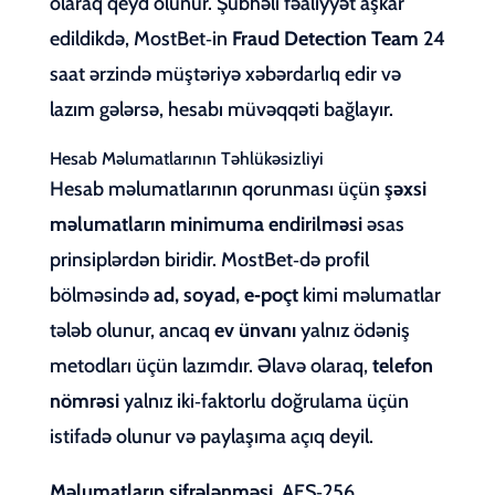
olaraq qeyd olunur. Şübhəli fəaliyyət aşkar
edildikdə, MostBet‑in
Fraud Detection Team
24
saat ərzində müştəriyə xəbərdarlıq edir və
lazım gələrsə, hesabı müvəqqəti bağlayır.
Hesab Məlumatlarının Təhlükəsizliyi
Hesab məlumatlarının qorunması üçün
şəxsi
məlumatların minimuma endirilməsi
əsas
prinsiplərdən biridir. MostBet‑də profil
bölməsində
ad, soyad, e‑poçt
kimi məlumatlar
tələb olunur, ancaq
ev ünvanı
yalnız ödəniş
metodları üçün lazımdır. Əlavə olaraq,
telefon
nömrəsi
yalnız iki‑faktorlu doğrulama üçün
istifadə olunur və paylaşıma açıq deyil.
Məlumatların şifrələnməsi
, AES‑256