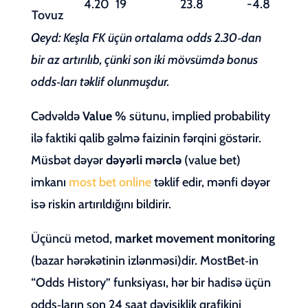
4.20
19
23.8
-4.8
Tovuz
Qeyd: Keşla FK üçün ortalama odds 2.30‑dan
bir az artırılıb, çünki son iki mövsümdə bonus
odds‑ları təklif olunmuşdur.
Cədvəldə
Value %
sütunu, implied probability
ilə faktiki qalib gəlmə faizinin fərqini göstərir.
Müsbət dəyər
dəyərli mərclə
(value bet)
imkanı
most bet online
təklif edir, mənfi dəyər
isə riskin artırıldığını bildirir.
Üçüncü metod,
market movement monitoring
(bazar hərəkətinin izlənməsi)dir. MostBet‑in
“Odds History” funksiyası, hər bir hadisə üçün
odds‑ların son 24 saat dəyişiklik qrafikini