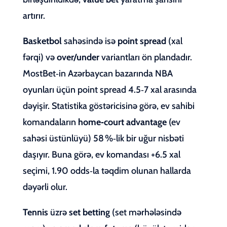
artırır.
Basketbol
sahəsində isə
point spread
(xal
fərqi) və
over/under
variantları ön plandadır.
MostBet‑in Azərbaycan bazarında NBA
oyunları üçün point spread 4.5‑7 xal arasında
dəyişir. Statistika göstəricisinə görə, ev sahibi
komandaların
home‑court advantage
(ev
sahəsi üstünlüyü) 58 %‑lik bir uğur nisbəti
daşıyır. Buna görə, ev komandası +6.5 xal
seçimi, 1.90 odds‑la təqdim olunan hallarda
dəyərli olur.
Tennis
üzrə
set betting
(set mərhələsində