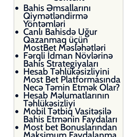
Bahis Əmsallarını
Qiymətləndirmə
Yöntəmləri
Canlı Bahisdə Uğur
Qazanmaq üçün
MostBet Məsləhətləri
Fərqli İdman Növlərinə
Bahis Strategiyaları
Hesab Təhlükəsizliyini
Most Bet Platformasında
Necə Təmin Etmək Olar?
Hesab Məlumatlarının
Təhlükəsizliyi
Mobil Tətbiq Vasitəsilə
Bahis Etmənin Faydaları
Most bet Bonuslarından
Maksimum Faydalanma