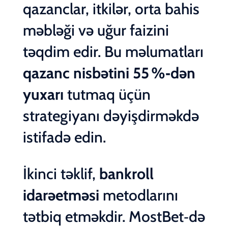
qazanclar, itkilər, orta bahis
məbləği və uğur faizini
təqdim edir. Bu məlumatları
qazanc nisbətini 55 %‑dən
yuxarı
tutmaq üçün
strategiyanı dəyişdirməkdə
istifadə edin.
İkinci təklif,
bankroll
idarəetməsi
metodlarını
tətbiq etməkdir. MostBet‑də