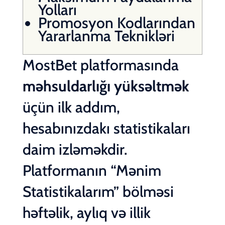
Yolları
Promosyon Kodlarından
Yararlanma Teknikləri
MostBet platformasında
məhsuldarlığı yüksəltmək
üçün ilk addım,
hesabınızdakı statistikaları
daim izləməkdir.
Platformanın “Mənim
Statistikalarım” bölməsi
həftəlik, aylıq və illik