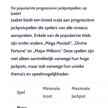
De populairste progressieve jackpotspellen op
Jaabet
Jaabet biedt een breed scala aan progressieve
jackpotspellen die spelers van alle niveaus
aanspreken. Enkele van de populairste titels
zijn onder andere „Mega Moolah“, „Divine
Fortune“ en „Major Millions“. Deze spellen zijn
niet alleen aantrekkelijk vanwege hun hoge
jackpots, maar ook vanwege hun unieke
thema’s en speelmogelijkheden.
Minimale
Maximale
Spel
Inzet
Jackpot
Mega