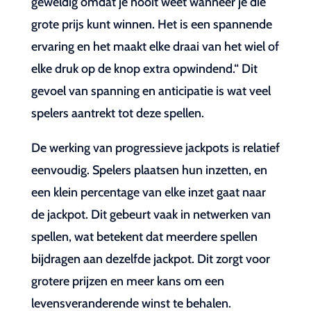
geweldig omdat je nooit weet wanneer je die
grote prijs kunt winnen. Het is een spannende
ervaring en het maakt elke draai van het wiel of
elke druk op de knop extra opwindend.“ Dit
gevoel van spanning en anticipatie is wat veel
spelers aantrekt tot deze spellen.
De werking van progressieve jackpots is relatief
eenvoudig. Spelers plaatsen hun inzetten, en
een klein percentage van elke inzet gaat naar
de jackpot. Dit gebeurt vaak in netwerken van
spellen, wat betekent dat meerdere spellen
bijdragen aan dezelfde jackpot. Dit zorgt voor
grotere prijzen en meer kans om een
levensveranderende winst te behalen.