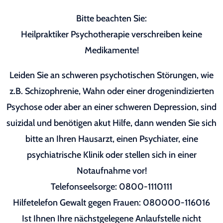
Bitte beachten Sie:
Heilpraktiker Psychotherapie verschreiben keine
Medikamente!
Leiden Sie an schweren psychotischen Störungen, wie
z.B. Schizophrenie, Wahn oder einer drogenindizierten
Psychose oder aber an einer schweren Depression, sind
suizidal und benötigen akut Hilfe, dann wenden Sie sich
bitte an Ihren Hausarzt, einen Psychiater, eine
psychiatrische Klinik oder stellen sich in einer
Notaufnahme vor!
Telefonseelsorge: 0800-1110111
Hilfetelefon Gewalt gegen Frauen: 080000-116016
Ist Ihnen Ihre nächstgelegene Anlaufstelle nicht