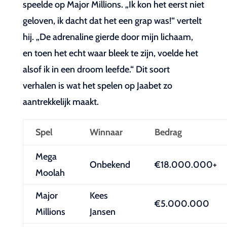
speelde op Major Millions. „Ik kon het eerst niet
geloven, ik dacht dat het een grap was!“ vertelt
hij. „De adrenaline gierde door mijn lichaam,
en toen het echt waar bleek te zijn, voelde het
alsof ik in een droom leefde.“ Dit soort
verhalen is wat het spelen op Jaabet zo
aantrekkelijk maakt.
Spel
Winnaar
Bedrag
Mega
Onbekend
€18.000.000+
Moolah
Major
Kees
€5.000.000
Millions
Jansen