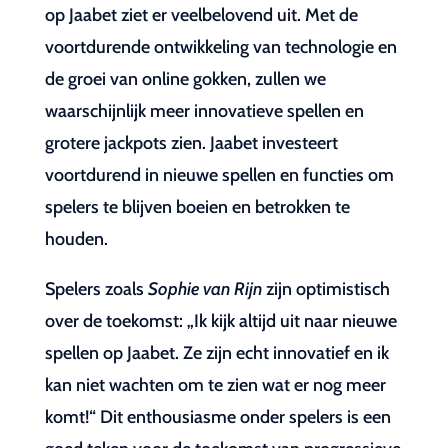
op Jaabet ziet er veelbelovend uit. Met de
voortdurende ontwikkeling van technologie en
de groei van online gokken, zullen we
waarschijnlijk meer innovatieve spellen en
grotere jackpots zien. Jaabet investeert
voortdurend in nieuwe spellen en functies om
spelers te blijven boeien en betrokken te
houden.
Spelers zoals
Sophie van Rijn
zijn optimistisch
over de toekomst: „Ik kijk altijd uit naar nieuwe
spellen op Jaabet. Ze zijn echt innovatief en ik
kan niet wachten om te zien wat er nog meer
komt!“ Dit enthousiasme onder spelers is een