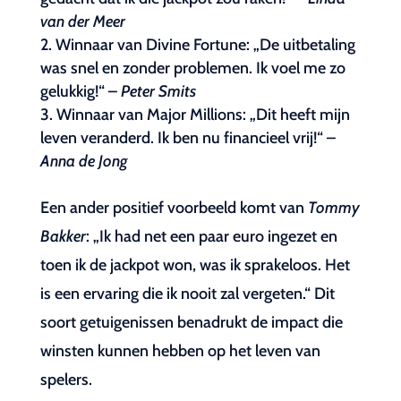
van der Meer
Winnaar van Divine Fortune: „De uitbetaling
was snel en zonder problemen. Ik voel me zo
gelukkig!“ –
Peter Smits
Winnaar van Major Millions: „Dit heeft mijn
leven veranderd. Ik ben nu financieel vrij!“ –
Anna de Jong
Een ander positief voorbeeld komt van
Tommy
Bakker
: „Ik had net een paar euro ingezet en
toen ik de jackpot won, was ik sprakeloos. Het
is een ervaring die ik nooit zal vergeten.“ Dit
soort getuigenissen benadrukt de impact die
winsten kunnen hebben op het leven van
spelers.