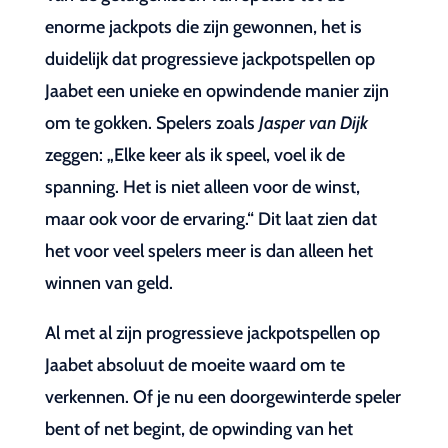
enorme jackpots die zijn gewonnen, het is
duidelijk dat progressieve jackpotspellen op
Jaabet een unieke en opwindende manier zijn
om te gokken. Spelers zoals
Jasper van Dijk
zeggen: „Elke keer als ik speel, voel ik de
spanning. Het is niet alleen voor de winst,
maar ook voor de ervaring.“ Dit laat zien dat
het voor veel spelers meer is dan alleen het
winnen van geld.
Al met al zijn progressieve jackpotspellen op
Jaabet absoluut de moeite waard om te
verkennen. Of je nu een doorgewinterde speler
bent of net begint, de opwinding van het