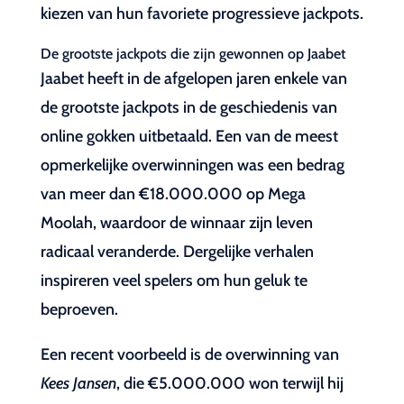
kiezen van hun favoriete progressieve jackpots.
De grootste jackpots die zijn gewonnen op Jaabet
Jaabet heeft in de afgelopen jaren enkele van
de grootste jackpots in de geschiedenis van
online gokken uitbetaald. Een van de meest
opmerkelijke overwinningen was een bedrag
van meer dan €18.000.000 op Mega
Moolah, waardoor de winnaar zijn leven
radicaal veranderde. Dergelijke verhalen
inspireren veel spelers om hun geluk te
beproeven.
Een recent voorbeeld is de overwinning van
Kees Jansen
, die €5.000.000 won terwijl hij