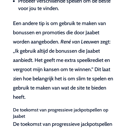
Probeer verschillende spellen om de beste
voor jou te vinden.
Een andere tip is om gebruik te maken van
bonussen en promoties die door Jaabet
worden aangeboden.
René van Leeuwen
zegt:
„Ik gebruik altijd de bonussen die Jaabet
aanbiedt. Het geeft me extra speelkrediet en
vergroot mijn kansen om te winnen.“ Dit laat
zien hoe belangrijk het is om slim te spelen en
gebruik te maken van wat de site te bieden
heeft.
De toekomst van progressieve jackpotspellen op
Jaabet
De toekomst van progressieve jackpotspellen