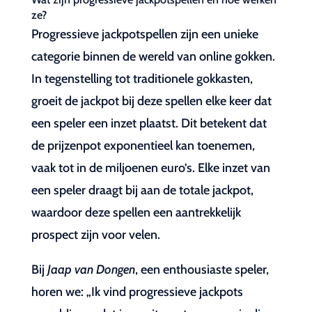
ze?
Progressieve jackpotspellen zijn een unieke
categorie binnen de wereld van online gokken.
In tegenstelling tot traditionele gokkasten,
groeit de jackpot bij deze spellen elke keer dat
een speler een inzet plaatst. Dit betekent dat
de prijzenpot exponentieel kan toenemen,
vaak tot in de miljoenen euro’s. Elke inzet van
een speler draagt bij aan de totale jackpot,
waardoor deze spellen een aantrekkelijk
prospect zijn voor velen.
Bij
Jaap van Dongen
, een enthousiaste speler,
horen we: „Ik vind progressieve jackpots