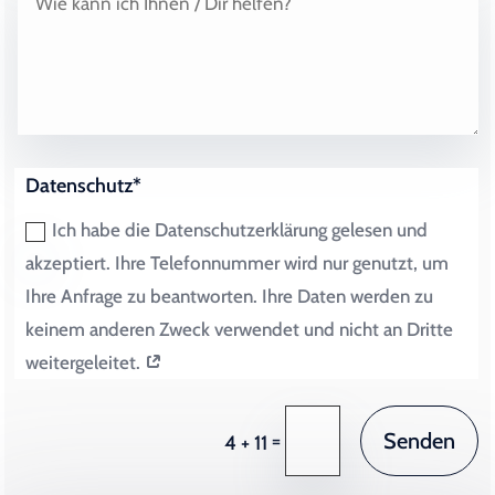
Datenschutz*
Ich habe die Datenschutzerklärung gelesen und
akzeptiert. Ihre Telefonnummer wird nur genutzt, um
Ihre Anfrage zu beantworten. Ihre Daten werden zu
keinem anderen Zweck verwendet und nicht an Dritte
weitergeleitet.
Senden
=
4 + 11