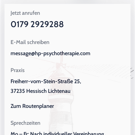
Jetzt anrufen
0179 2929288
E-Mail schreiben
message@hp-psychotherapie.com
Praxis
Freiherr-vom-Stein-Straße 25,
37235 Hessisch Lichtenau
Zum Routenplaner
Sprechzeiten
Mo – Fr: Nach individueller Vereinbarung