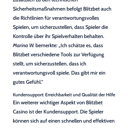
Sicherheitsmaßnahmen befolgt Blitzbet auch
die Richtlinien für verantwortungsvolles
Spielen, um sicherzustellen, dass Spieler die
Kontrolle über ihr Spielverhalten behalten.
Marina W.
bemerkte: „Ich schätze es, dass
Blitzbet verschiedene Tools zur Verfügung
stellt, um sicherzustellen, dass ich
verantwortungsvoll spiele. Das gibt mir ein
gutes Gefühl.“
Kundensupport: Erreichbarkeit und Qualität der Hilfe
Ein weiterer wichtiger Aspekt von Blitzbet
Casino ist der Kundensupport. Die Spieler
können sich auf einen schnellen und effektiven