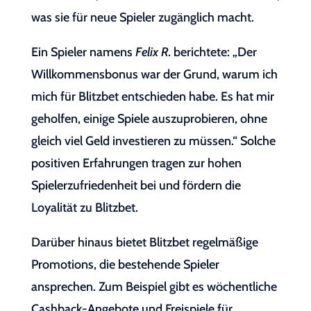
was sie für neue Spieler zugänglich macht.
Ein Spieler namens
Felix R.
berichtete: „Der
Willkommensbonus war der Grund, warum ich
mich für Blitzbet entschieden habe. Es hat mir
geholfen, einige Spiele auszuprobieren, ohne
gleich viel Geld investieren zu müssen.“ Solche
positiven Erfahrungen tragen zur hohen
Spielerzufriedenheit bei und fördern die
Loyalität zu Blitzbet.
Darüber hinaus bietet Blitzbet regelmäßige
Promotions, die bestehende Spieler
ansprechen. Zum Beispiel gibt es wöchentliche
Cashback-Angebote und Freispiele für