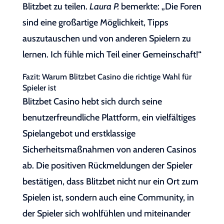
Blitzbet zu teilen.
Laura P.
bemerkte: „Die Foren
sind eine großartige Möglichkeit, Tipps
auszutauschen und von anderen Spielern zu
lernen. Ich fühle mich Teil einer Gemeinschaft!“
Fazit: Warum Blitzbet Casino die richtige Wahl für
Spieler ist
Blitzbet Casino hebt sich durch seine
benutzerfreundliche Plattform, ein vielfältiges
Spielangebot und erstklassige
Sicherheitsmaßnahmen von anderen Casinos
ab. Die positiven Rückmeldungen der Spieler
bestätigen, dass Blitzbet nicht nur ein Ort zum
Spielen ist, sondern auch eine Community, in
der Spieler sich wohlfühlen und miteinander