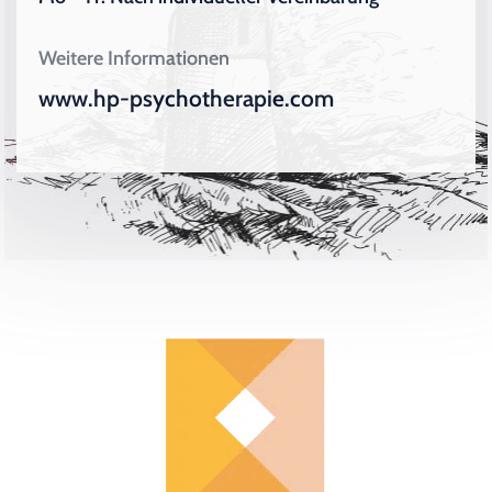
Weitere Informationen
www.hp-psychotherapie.com