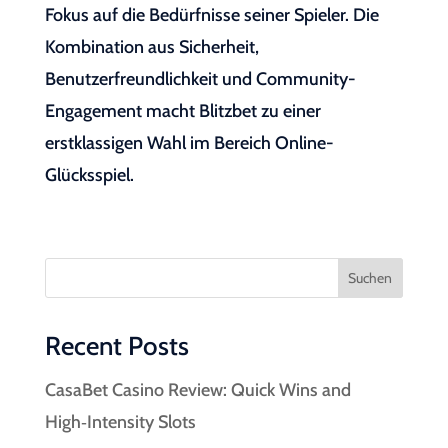
Fokus auf die Bedürfnisse seiner Spieler. Die
Kombination aus Sicherheit,
Benutzerfreundlichkeit und Community-
Engagement macht Blitzbet zu einer
erstklassigen Wahl im Bereich Online-
Glücksspiel.
Suchen
Recent Posts
CasaBet Casino Review: Quick Wins and
High‑Intensity Slots