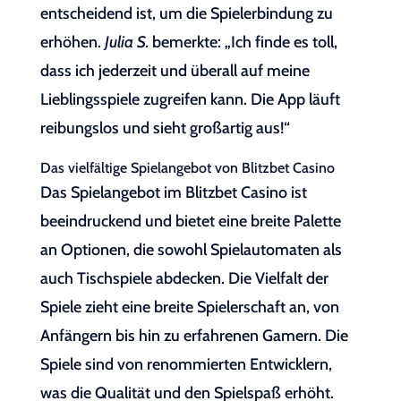
entscheidend ist, um die Spielerbindung zu
erhöhen.
Julia S.
bemerkte: „Ich finde es toll,
dass ich jederzeit und überall auf meine
Lieblingsspiele zugreifen kann. Die App läuft
reibungslos und sieht großartig aus!“
Das vielfältige Spielangebot von Blitzbet Casino
Das Spielangebot im Blitzbet Casino ist
beeindruckend und bietet eine breite Palette
an Optionen, die sowohl Spielautomaten als
auch Tischspiele abdecken. Die Vielfalt der
Spiele zieht eine breite Spielerschaft an, von
Anfängern bis hin zu erfahrenen Gamern. Die
Spiele sind von renommierten Entwicklern,
was die Qualität und den Spielspaß erhöht.