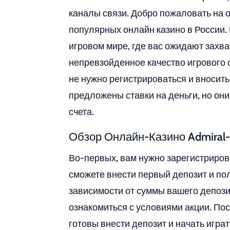
каналы связи. Добро пожаловать на о
популярных онлайн казино в России.
игровом мире, где вас ожидают зах
непревзойденное качество игрового о
не нужно регистрироваться и вносить
предложены ставки на деньги, но он
счета.
Обзор Онлайн-Казино Admiral
Во-первых, вам нужно зарегистрирова
сможете внести первый депозит и пол
зависимости от суммы вашего депози
ознакомиться с условиями акции. Пос
готовы внести депозит и начать играт