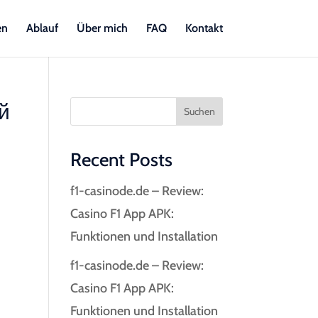
en
Ablauf
Über mich
FAQ
Kontakt
й
Suchen
Recent Posts
f1-casinode.de – Review:
Casino F1 App APK:
Funktionen und Installation
f1-casinode.de – Review:
Casino F1 App APK:
Funktionen und Installation