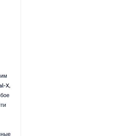
оим
l-X,
юбое
йти
нные