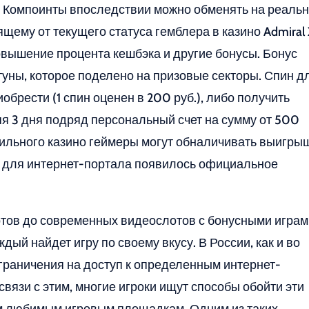
 X. Компоинты впоследствии можно обменять на реаль
щему от текущего статуса гемблера в казино Admiral 
овышение процента кешбэка и другие бонусы. Бонус
уны, которое поделено на призовые секторы. Спин д
рести (1 спин оценен в 200 руб.), либо получить
я 3 дня подряд персональный счет на сумму от 500
ильного казино геймеры могут обналичивать выигры
 для интернет-портала появилось официальное
отов до современных видеослотов с бонусными играм
ый найдет игру по своему вкусу. В России, как и во
ограничения на доступ к определенным интернет-
связи с этим, многие игроки ищут способы обойти эти