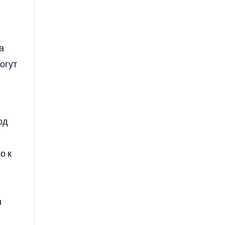
а
огут
од
о к
ы