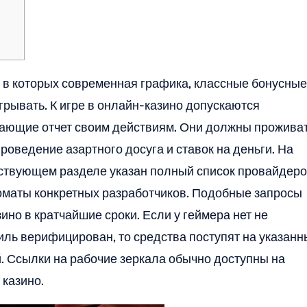
ы, в которых современная графика, классные бонусны
рывать. К игре в онлайн-казино допускаются
тдающие отчет своим действиям. Они должны проживат
проведение азартного досуга и ставок на деньги. На
тствующем разделе указан полный список провайдеро
оматы конкретных разработчиков. Подобные запросы
но в кратчайшие сроки. Если у геймера нет не
иль верифицирован, то средства поступят на указан
й. Ссылки на рабочие зеркала обычно доступны на
 казино.