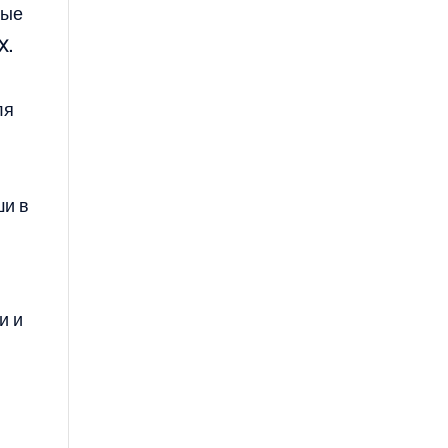
ные
X.
ля
ши в
и и