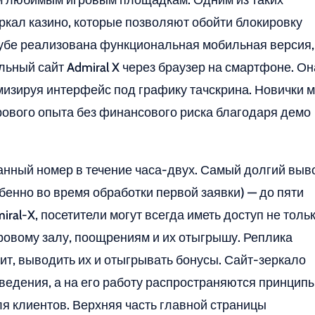
им любимым игровым площадкам. Одним из таких
ркал казино, которые позволяют обойти блокировку
лубе реализована функциональная мобильная версия,
ный сайт Admiral X через браузер на смартфоне. Он
мизируя интерфейс под графику тачскрина. Новички м
грового опыта без финансового риска благодаря демо
анный номер в течение часа-двух. Самый долгий выв
бенно во время обработки первой заявки) — до пяти
ral-X, посетители могут всегда иметь доступ не тольк
гровому залу, поощрениям и их отыгрышу. Реплика
ит, выводить их и отыгрывать бонусы. Сайт-зеркало
едения, а на его работу распространяются принцип
ля клиентов. Верхняя часть главной страницы