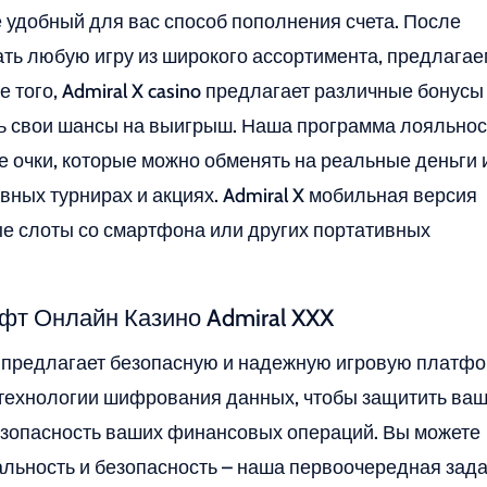
е удобный для вас способ пополнения счета. После
ть любую игру из широкого ассортимента, предлагае
оме того, Admiral X casino предлагает различные бонусы
ть свои шансы на выигрыш. Наша программа лояльно
е очки, которые можно обменять на реальные деньги 
вных турнирах и акциях. Admiral X мобильная версия
е слоты со смартфона или других портативных
фт Онлайн Казино Admiral XXX
т предлагает безопасную и надежную игровую платфо
технологии шифрования данных, чтобы защитить ва
зопасность ваших финансовых операций. Вы можете
льность и безопасность – наша первоочередная зада