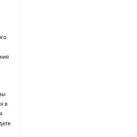
ого
ения
 вы
я в
я
дете