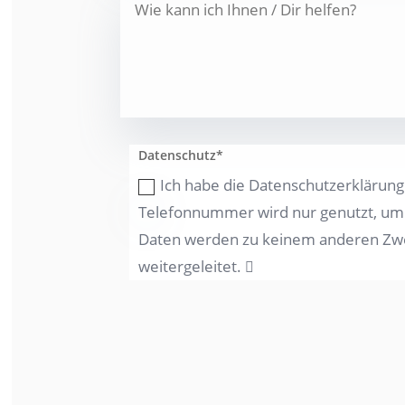
Datenschutz*
Ich habe die Datenschutzerklärung 
Telefonnummer wird nur genutzt, um 
Daten werden zu keinem anderen Zwe
weitergeleitet.