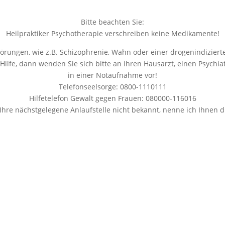
Bitte beachten Sie:
Heilpraktiker Psychotherapie verschreiben keine Medikamente!
örungen, wie z.B. Schizophrenie, Wahn oder einer drogenindizier
ilfe, dann wenden Sie sich bitte an Ihren Hausarzt, einen Psychiate
in einer Notaufnahme vor!
Telefonseelsorge: 0800-1110111
Hilfetelefon Gewalt gegen Frauen: 080000-116016
 Ihre nächstgelegene Anlaufstelle nicht bekannt, nenne ich Ihnen d