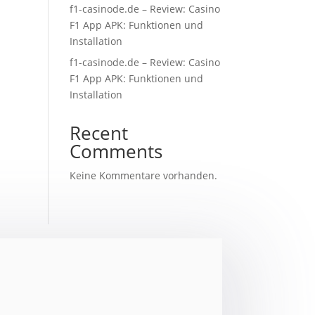
f1-casinode.de – Review: Casino
F1 App APK: Funktionen und
Installation
f1-casinode.de – Review: Casino
F1 App APK: Funktionen und
Installation
Recent
Comments
Keine Kommentare vorhanden.