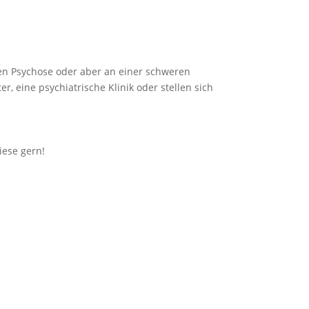
ten Psychose oder aber an einer schweren
r, eine psychiatrische Klinik oder stellen sich
iese gern!