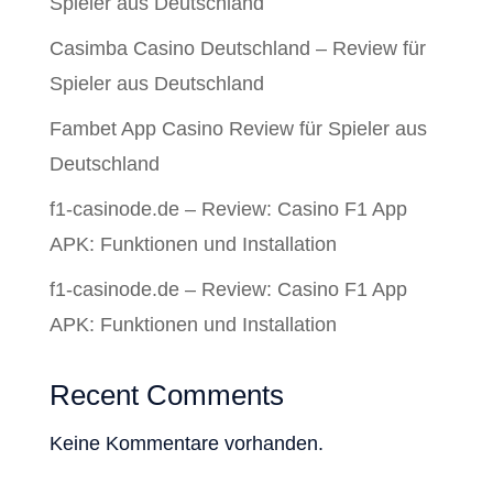
Spieler aus Deutschland
Casimba Casino Deutschland – Review für
Spieler aus Deutschland
Fambet App Casino Review für Spieler aus
Deutschland
f1-casinode.de – Review: Casino F1 App
APK: Funktionen und Installation
f1-casinode.de – Review: Casino F1 App
APK: Funktionen und Installation
Recent Comments
Keine Kommentare vorhanden.