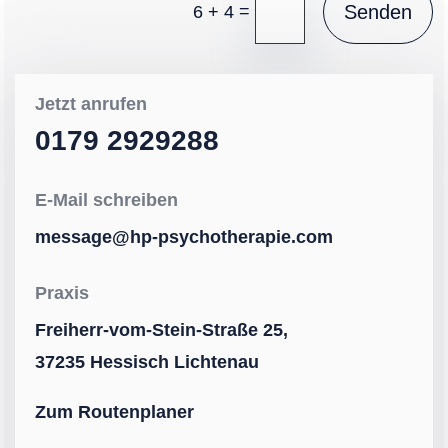
=
Senden
6 + 4
Jetzt anrufen
0179 2929288
E-Mail schreiben
message@hp-psychotherapie.com
Praxis
Freiherr-vom-Stein-Straße 25,
37235 Hessisch Lichtenau
Zum Routenplaner