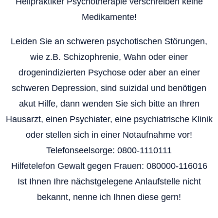
Heilpraktiker Psychotherapie verschreiben keine
Medikamente!
Leiden Sie an schweren psychotischen Störungen,
wie z.B. Schizophrenie, Wahn oder einer
drogenindizierten Psychose oder aber an einer
schweren Depression, sind suizidal und benötigen
akut Hilfe, dann wenden Sie sich bitte an Ihren
Hausarzt, einen Psychiater, eine psychiatrische Klinik
oder stellen sich in einer Notaufnahme vor!
Telefonseelsorge: 0800-1110111
Hilfetelefon Gewalt gegen Frauen: 080000-116016
Ist Ihnen Ihre nächstgelegene Anlaufstelle nicht
bekannt, nenne ich Ihnen diese gern!