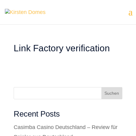
Link Factory verification
Suchen
Recent Posts
Casimba Casino Deutschland – Review für