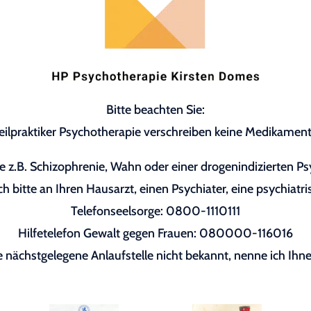
Bitte beachten Sie:
eilpraktiker Psychotherapie verschreiben keine Medikament
 z.B. Schizophrenie, Wahn oder einer drogenindizierten P
h bitte an Ihren Hausarzt, einen Psychiater, eine psychiatri
Telefonseelsorge: 0800-1110111
Hilfetelefon Gewalt gegen Frauen: 080000-116016
re nächstgelegene Anlaufstelle nicht bekannt, nenne ich Ihne