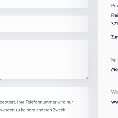
Pra
Fre
372
Zu
Spr
Mo 
Wei
ww
zeptiert. Ihre Telefonnummer wird nur
en werden zu keinem anderen Zweck