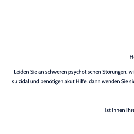
H
Leiden Sie an schweren psychotischen Störungen, wie
suizidal und benötigen akut Hilfe, dann wenden Sie sic
Ist Ihnen Ih