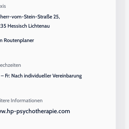
xis
iherr-vom-Stein-Straße 25,
35 Hessisch Lichtenau
m Routenplaner
echzeiten
– Fr: Nach individueller Vereinbarung
tere Informationen
w.hp-psychotherapie.com