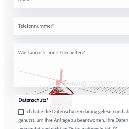
Datenschutz*
Ich habe die Datenschutzerklärung gelesen und ak
genutzt, um Ihre Anfrage zu beantworten. Ihre Dat
verwendet und nicht an Dritte weitergeleitet.