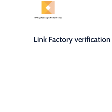
Link Factory verification