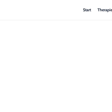
Start
Therapi