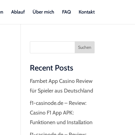
en
Ablauf
Über mich
FAQ
Kontakt
Suchen
Recent Posts
Fambet App Casino Review
für Spieler aus Deutschland
f1-casinode.de – Review:
Casino F1 App APK:
Funktionen und Installation
f1-casinode.de – Review: