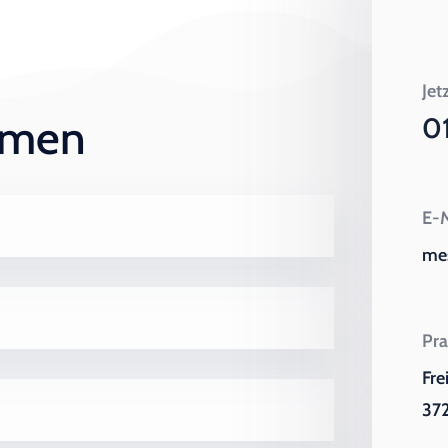
Jet
ehmen
0
E-M
me
Pra
Fre
372