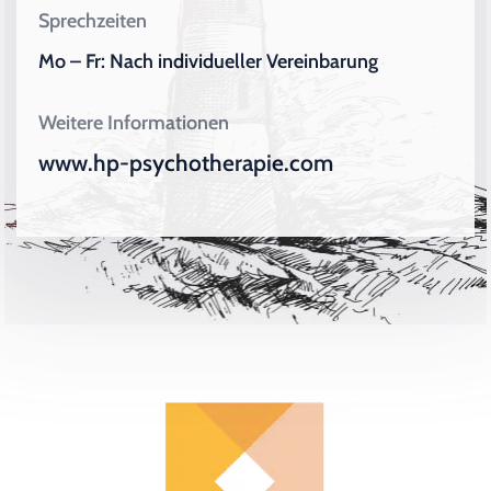
Sprechzeiten
Mo – Fr: Nach individueller Vereinbarung
Weitere Informationen
www.hp-psychotherapie.com