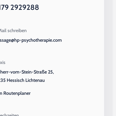
179 2929288
ail schreiben
ssage@hp-psychotherapie.com
xis
iherr-vom-Stein-Straße 25,
35 Hessisch Lichtenau
m Routenplaner
echzeiten