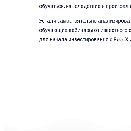
обучаться, как следствие и проиграл 
Устали самостоятельно анализирова
обучающие вебинары от известного 
для начала инвестирования с RoboX и