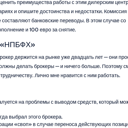
ценить преимущества работы с этим дилерским цент
риях и опишите достоинства и недостатки. Комиссия
е составляют банковские переводы. В этом случае со
ополнение и 100 евро за снятие.
я «НПБФХ»
брокер держится на рынке уже двадцать лет — они про
должны делать брокеры — и ничего больше. Поэтому с
трудничеству. Лично мне нравится с ним работать.
алуется на проблемы с выводом средств, который мо
гда выбрал этого брокера.
ерации «своп» в случае переноса действующих позиц