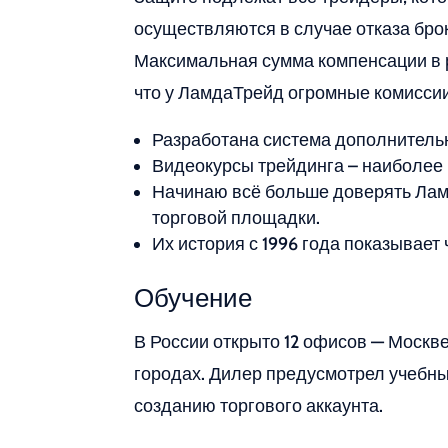
осуществляются в случае отказа бро
Максимальная сумма компенсации в р
что у ЛамдаТрейд огромные комиссии
Разработана система дополнитель
Видеокурсы трейдинга – наиболее 
Начинаю всё больше доверять Лам
торговой площадки.
Их история с 1996 года показывает
Обучение
В России открыто 12 офисов — Москве
городах. Дилер предусмотрел учебны
созданию торгового аккаунта.