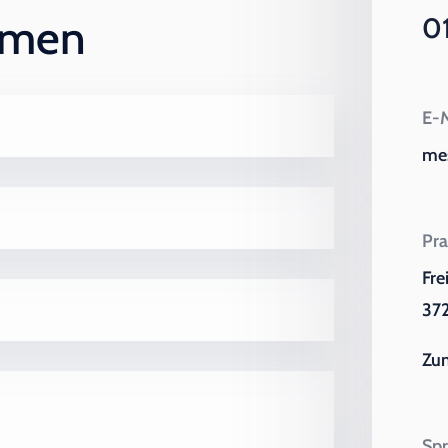
ehmen
0
E-M
me
Pra
Fre
372
Zu
Spr