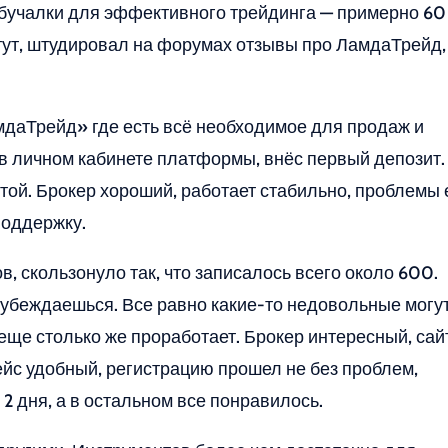
обучалки для эффективного трейдинга — примерно 60
 тут, штудировал на форумах отзывы про ЛамдаТрейд,
мдаТрейд» где есть всё необходимое для продаж и
в личном кабинете платформы, внёс первый депозит.
той. Брокер хороший, работает стабильно, проблемы
поддержку.
 скользонуло так, что записалось всего около 600.
м убеждаешься. Все равно какие-то недовольные могу
и еще столько же проработает. Брокер интересный, сай
йс удобный, регистрацию прошел не без проблем,
 дня, а в остальном все понравилось.