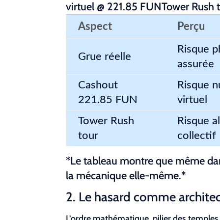
virtuel @ 221.85 FUNTower Rush t
Aspect
Perçu
Risque p
Grue réelle
assurée
Cashout
Risque n
221.85 FUN
virtuel
Tower Rush
Risque al
tour
collectif
*Le tableau montre que même dans 
la mécanique elle-même.*
2. Le hasard comme architect
L’ordre mathématique, pilier des temples