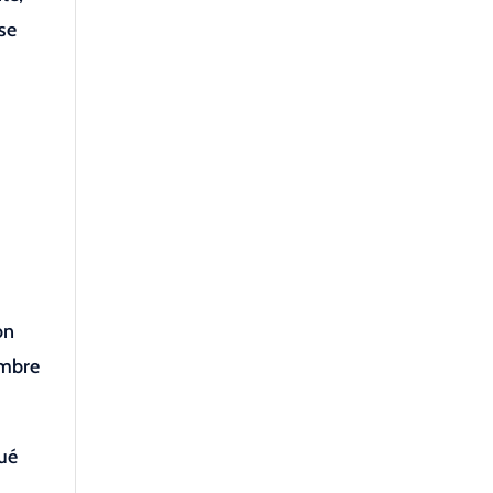
èse
n
on
ombre
qué