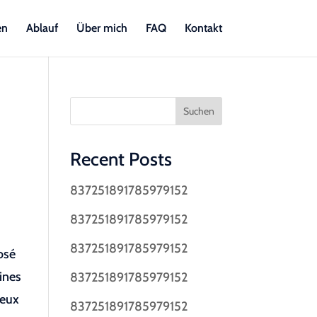
en
Ablauf
Über mich
FAQ
Kontakt
Suchen
Recent Posts
837251891785979152
837251891785979152
837251891785979152
osé
ines
837251891785979152
jeux
837251891785979152