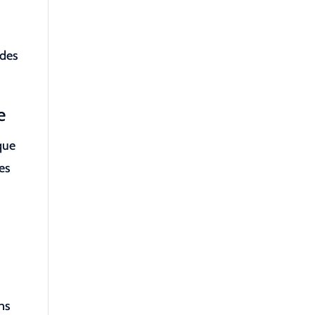
 des
e
que
des
e
ons