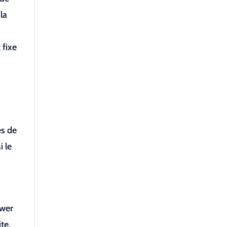
la
 fixe
es de
i le
ower
te,