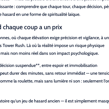
t puissante : comprendre que chaque tour, chaque décision, p
 hasard en une forme de spiritualité laïque.
d chaque coup a un prix
nes, où chaque élévation exige précision et vigilance, à u
ns Tower Rush. Là où la réalité impose un risque physique
t — mais non moins réel dans son impact psychologique.
écision suspendue**, entre espoir et immobilisation
te peut durer des minutes, sans retour immédiat — une tensi
 comme la roulette, mais sans lumière ni son : seulement l’
atoire qu’un jeu de hasard ancien — il est simplement mas