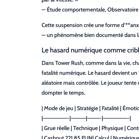
— Étude comportementale, Observatoire
Cette suspension crée une forme d’**anxié
— un phénomène bien documenté dans la
Le hasard numérique comme crible 
Dans Tower Rush, comme dans la vie, chaqu
fatalité numérique. Le hasard devient un *
aléatoire mais contrôlée. Le joueur tent
dompter le temps.
| Mode de jeu | Stratégie | Fatalité | Émo
|——————-|———–|———-|——————-|
| Grue réelle | Technique | Physique | Cont
| Cashout 221.85 FUN| Calcul | Numérique 