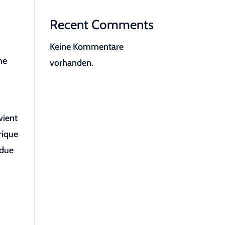
Recent Comments
Keine Kommentare
he
vorhanden.
vient
rique
ndue