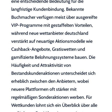
eine entscheidende Bedeutung für die
langfristige Kundenbindung. Bekannte
Buchmacher verfügen meist über ausgereifte
VIP-Programme mit gestaffelten Vorteilen,
während neue wettanbieter deutschland
verstärkt auf neuartige Aktionsmodelle wie
Cashback-Angebote, Gratiswetten und
gamifizierte Belohnungssysteme bauen. Die
Häufigkeit und Attraktivität von
Bestandskundenaktionen unterscheidet sich
erheblich zwischen den Anbietern, wobei
neuere Plattformen oft stärker mit
regelmäßigen Sonderaktionen werben. Für
Wettkunden lohnt sich ein Überblick über alle