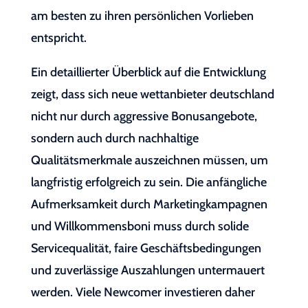
am besten zu ihren persönlichen Vorlieben
entspricht.
Ein detaillierter Überblick auf die Entwicklung
zeigt, dass sich neue wettanbieter deutschland
nicht nur durch aggressive Bonusangebote,
sondern auch durch nachhaltige
Qualitätsmerkmale auszeichnen müssen, um
langfristig erfolgreich zu sein. Die anfängliche
Aufmerksamkeit durch Marketingkampagnen
und Willkommensboni muss durch solide
Servicequalität, faire Geschäftsbedingungen
und zuverlässige Auszahlungen untermauert
werden. Viele Newcomer investieren daher