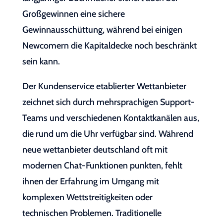
Großgewinnen eine sichere
Gewinnausschüttung, während bei einigen
Newcomern die Kapitaldecke noch beschränkt
sein kann.
Der Kundenservice etablierter Wettanbieter
zeichnet sich durch mehrsprachigen Support-
Teams und verschiedenen Kontaktkanälen aus,
die rund um die Uhr verfügbar sind. Während
neue wettanbieter deutschland oft mit
modernen Chat-Funktionen punkten, fehlt
ihnen der Erfahrung im Umgang mit
komplexen Wettstreitigkeiten oder
technischen Problemen. Traditionelle