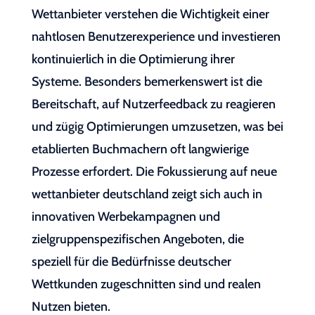
Wettanbieter verstehen die Wichtigkeit einer
nahtlosen Benutzerexperience und investieren
kontinuierlich in die Optimierung ihrer
Systeme. Besonders bemerkenswert ist die
Bereitschaft, auf Nutzerfeedback zu reagieren
und zügig Optimierungen umzusetzen, was bei
etablierten Buchmachern oft langwierige
Prozesse erfordert. Die Fokussierung auf neue
wettanbieter deutschland zeigt sich auch in
innovativen Werbekampagnen und
zielgruppenspezifischen Angeboten, die
speziell für die Bedürfnisse deutscher
Wettkunden zugeschnitten sind und realen
Nutzen bieten.