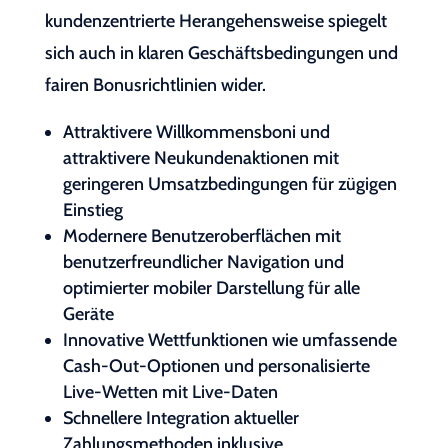
kundenzentrierte Herangehensweise spiegelt
sich auch in klaren Geschäftsbedingungen und
fairen Bonusrichtlinien wider.
Attraktivere Willkommensboni und
attraktivere Neukundenaktionen mit
geringeren Umsatzbedingungen für zügigen
Einstieg
Modernere Benutzeroberflächen mit
benutzerfreundlicher Navigation und
optimierter mobiler Darstellung für alle
Geräte
Innovative Wettfunktionen wie umfassende
Cash-Out-Optionen und personalisierte
Live-Wetten mit Live-Daten
Schnellere Integration aktueller
Zahlungsmethoden inklusive