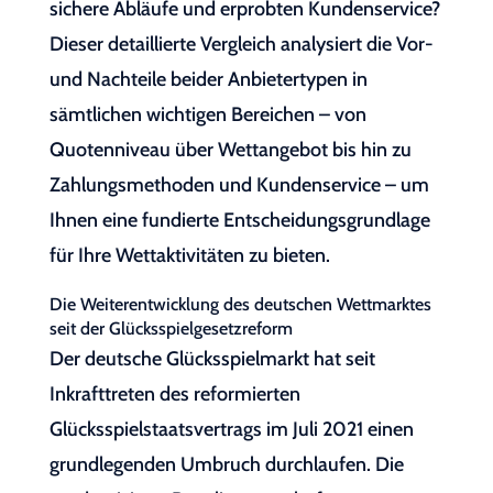
sichere Abläufe und erprobten Kundenservice?
Dieser detaillierte Vergleich analysiert die Vor-
und Nachteile beider Anbietertypen in
sämtlichen wichtigen Bereichen – von
Quotenniveau über Wettangebot bis hin zu
Zahlungsmethoden und Kundenservice – um
Ihnen eine fundierte Entscheidungsgrundlage
für Ihre Wettaktivitäten zu bieten.
Die Weiterentwicklung des deutschen Wettmarktes
seit der Glücksspielgesetzreform
Der deutsche Glücksspielmarkt hat seit
Inkrafttreten des reformierten
Glücksspielstaatsvertrags im Juli 2021 einen
grundlegenden Umbruch durchlaufen. Die