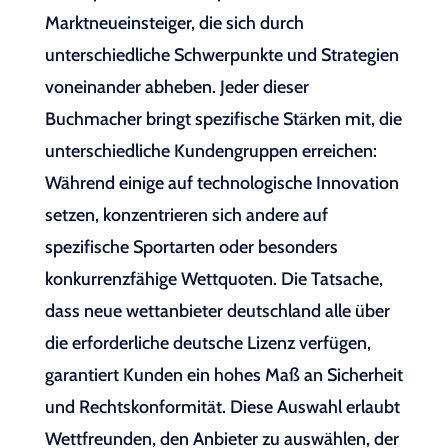
Marktneueinsteiger, die sich durch
unterschiedliche Schwerpunkte und Strategien
voneinander abheben. Jeder dieser
Buchmacher bringt spezifische Stärken mit, die
unterschiedliche Kundengruppen erreichen:
Während einige auf technologische Innovation
setzen, konzentrieren sich andere auf
spezifische Sportarten oder besonders
konkurrenzfähige Wettquoten. Die Tatsache,
dass neue wettanbieter deutschland alle über
die erforderliche deutsche Lizenz verfügen,
garantiert Kunden ein hohes Maß an Sicherheit
und Rechtskonformität. Diese Auswahl erlaubt
Wettfreunden, den Anbieter zu auswählen, der