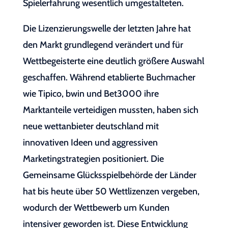
Spielerfahrung wesentlich umgestalteten.
Die Lizenzierungswelle der letzten Jahre hat
den Markt grundlegend verändert und für
Wettbegeisterte eine deutlich größere Auswahl
geschaffen. Während etablierte Buchmacher
wie Tipico, bwin und Bet3000 ihre
Marktanteile verteidigen mussten, haben sich
neue wettanbieter deutschland mit
innovativen Ideen und aggressiven
Marketingstrategien positioniert. Die
Gemeinsame Glücksspielbehörde der Länder
hat bis heute über 50 Wettlizenzen vergeben,
wodurch der Wettbewerb um Kunden
intensiver geworden ist. Diese Entwicklung