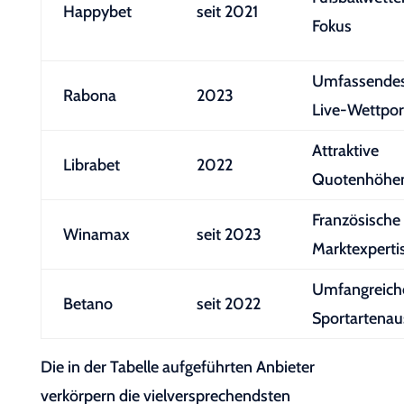
Happybet
seit 2021
Fokus
Umfassende
Rabona
2023
Live-Wettpor
Attraktive
Librabet
2022
Quotenhöhe
Französische
Winamax
seit 2023
Marktexperti
Umfangreich
Betano
seit 2022
Sportartena
Die in der Tabelle aufgeführten Anbieter
verkörpern die vielversprechendsten