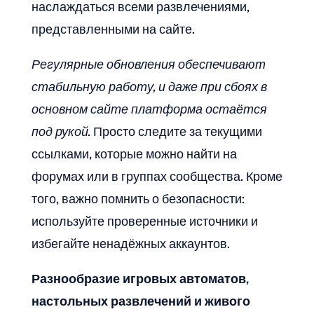
наслаждаться всеми развлечениями,
представленными на сайте.
Регулярные обновления обеспечивают
стабильную работу, и даже при сбоях в
основном сайте платформа остаётся
под рукой.
Просто следите за текущими
ссылками, которые можно найти на
форумах или в группах сообщества. Кроме
того, важно помнить о безопасности:
используйте проверенные источники и
избегайте ненадёжных аккаунтов.
Разнообразие игровых автоматов,
настольных развлечений и живого