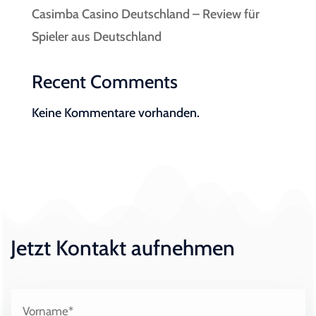
Casimba Casino Deutschland – Review für
Spieler aus Deutschland
Recent Comments
Keine Kommentare vorhanden.
Jetzt Kontakt aufnehmen