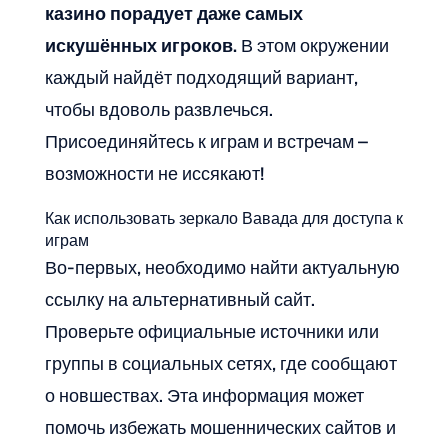
казино порадует даже самых
искушённых игроков.
В этом окружении
каждый найдёт подходящий вариант,
чтобы вдоволь развлечься.
Присоединяйтесь к играм и встречам –
возможности не иссякают!
Как использовать зеркало Вавада для доступа к
играм
Во-первых, необходимо найти актуальную
ссылку на альтернативный сайт.
Проверьте официальные источники или
группы в социальных сетях, где сообщают
о новшествах. Эта информация может
помочь избежать мошеннических сайтов и