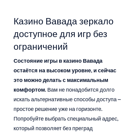
Казино Вавада зеркало
доступное для игр без
ограничений
Состояние игры в казино Вавада
остаётся на высоком уровне, и сейчас
это можно делать с максимальным
комфортом.
Вам не понадобится долго
искать альтернативные способы доступа –
простое решение уже на горизонте.
Попробуйте выбрать специальный адрес,
который позволяет без преград