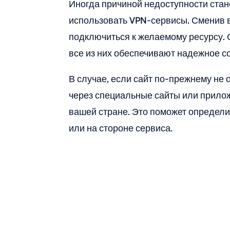
Иногда причиной недоступности стан
использовать VPN-сервисы. Сменив 
подключиться к желаемому ресурсу. 
все из них обеспечивают надежное с
В случае, если сайт по-прежнему не
через специальные сайты или прилож
вашей стране. Это поможет определит
или на стороне сервиса.