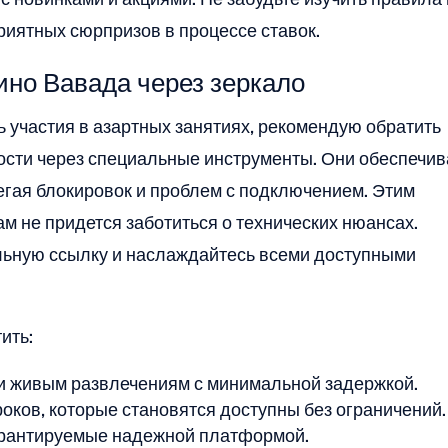
риятных сюрпризов в процессе ставок.
ино Вавада через зеркало
 участия в азартных занятиях, рекомендую обратить
сти через специальные инструменты. Они обеспечи
егая блокировок и проблем с подключением. Этим
ам не придется заботиться о технических нюансах.
альную ссылку и наслаждайтесь всеми доступными
ить:
 и живым развлечениям с минимальной задержкой.
оков, которые становятся доступны без ограничений.
арантируемые надежной платформой.