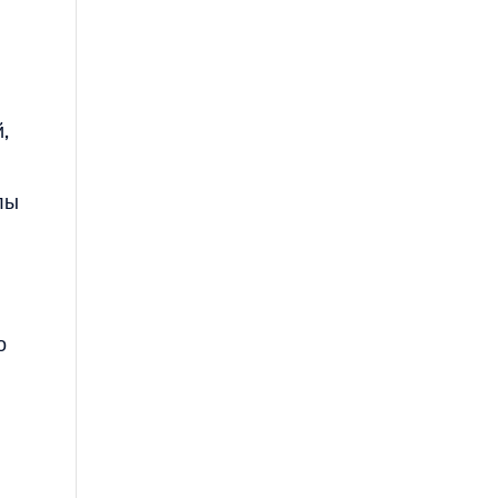
,
лы
о