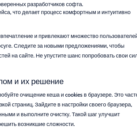
оверенных разработчиков софта.
йса, что делает процесс комфортным и интуитивно
 впечатление и привлекают множество пользователей
осуге. Следите за новыми предложениями, чтобы
тей на сайте. Не упустите шанс попробовать свои си
пом и их решение
робуйте очищение кеша и cookies в браузере. Это част
зкой страниц. Зайдите в настройки своего браузера,
ными и выполните очистку. Такой шаг улучшит
решить возникшие сложности.