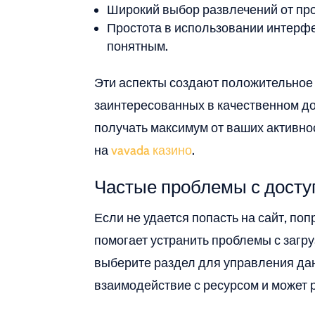
Широкий выбор развлечений от пр
Простота в использовании интерфе
понятным.
Эти аспекты создают положительное
заинтересованных в качественном д
получать максимум от ваших активнос
на
vavada казино
.
Частые проблемы с досту
Если не удается попасть на сайт, поп
помогает устранить проблемы с загру
выберите раздел для управления дан
взаимодействие с ресурсом и может 