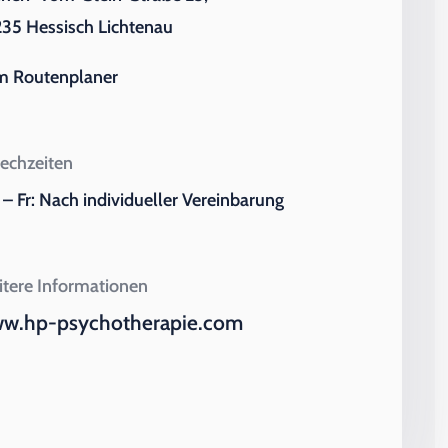
35 Hessisch Lichtenau
m Routenplaner
echzeiten
– Fr: Nach individueller Vereinbarung
tere Informationen
w.hp-psychotherapie.com