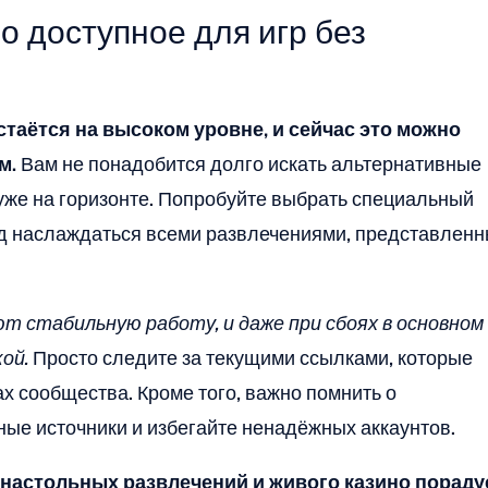
о доступное для игр без
стаётся на высоком уровне, и сейчас это можно
м.
Вам не понадобится долго искать альтернативные
уже на горизонте. Попробуйте выбрать специальный
рад наслаждаться всеми развлечениями, представлен
т стабильную работу, и даже при сбоях в основном
ой.
Просто следите за текущими ссылками, которые
х сообщества. Кроме того, важно помнить о
ные источники и избегайте ненадёжных аккаунтов.
 настольных развлечений и живого казино пораду