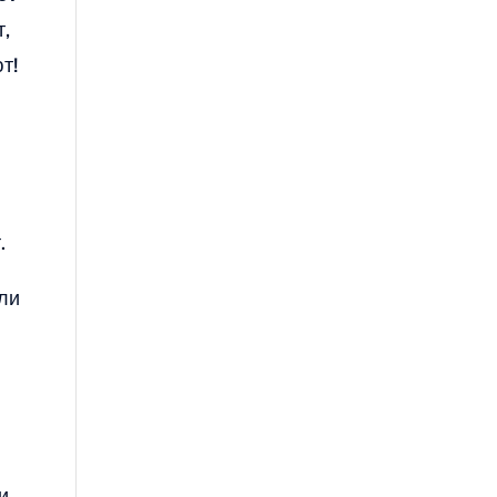
т,
т!
.
кли
и