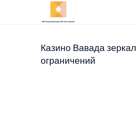
Казино Вавада зеркал
ограничений