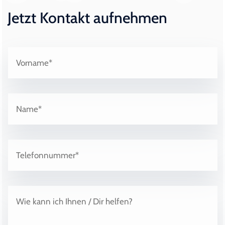
Jetzt Kontakt aufnehmen