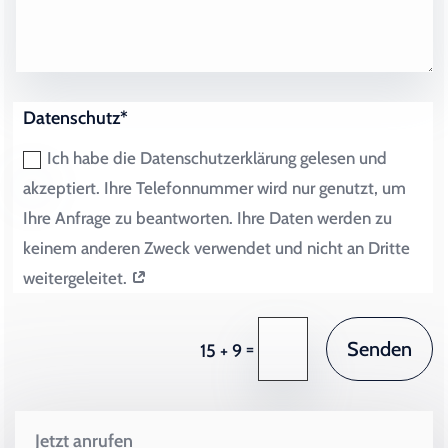
Datenschutz*
Ich habe die Datenschutzerklärung gelesen und
akzeptiert. Ihre Telefonnummer wird nur genutzt, um
Ihre Anfrage zu beantworten. Ihre Daten werden zu
keinem anderen Zweck verwendet und nicht an Dritte
weitergeleitet.
Senden
=
15 + 9
Jetzt anrufen