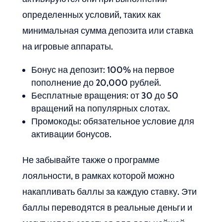
определенных условий, таких как
минимальная сумма депозита или ставка
на игровые аппараты.
Бонус на депозит: 100% на первое
пополнение до 20,000 рублей.
Бесплатные вращения: от 30 до 50
вращений на популярных слотах.
Промокоды: обязательное условие для
активации бонусов.
Не забывайте также о программе
лояльности, в рамках которой можно
накапливать баллы за каждую ставку. Эти
баллы переводятся в реальные деньги и