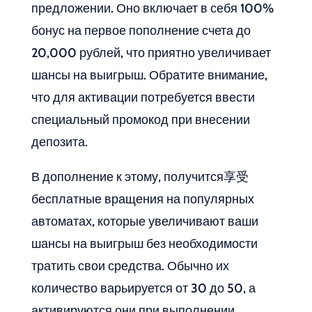
предложении. Оно включает в себя 100%
бонус на первое пополнение счета до
20,000 рублей, что приятно увеличивает
шансы на выигрыш. Обратите внимание,
что для активации потребуется ввести
специальный промокод при внесении
депозита.
В дополнение к этому, получится享受
бесплатные вращения на популярных
автоматах, которые увеличивают ваши
шансы на выигрыш без необходимости
тратить свои средства. Обычно их
количество варьируется от 30 до 50, а
активируются они при выполнении