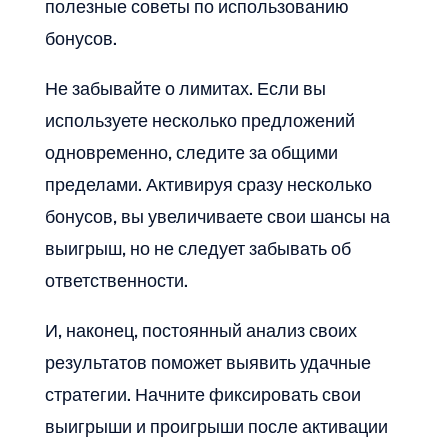
полезные советы по использованию
бонусов.
Не забывайте о лимитах. Если вы
используете несколько предложений
одновременно, следите за общими
пределами. Активируя сразу несколько
бонусов, вы увеличиваете свои шансы на
выигрыш, но не следует забывать об
ответственности.
И, наконец, постоянный анализ своих
результатов поможет выявить удачные
стратегии. Начните фиксировать свои
выигрыши и проигрыши после активации