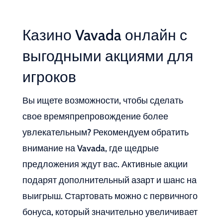
Казино Vavada онлайн с
выгодными акциями для
игроков
Вы ищете возможности, чтобы сделать
свое времяпрепровождение более
увлекательным? Рекомендуем обратить
внимание на Vavada, где щедрые
предложения ждут вас. Активные акции
подарят дополнительный азарт и шанс на
выигрыш. Стартовать можно с первичного
бонуса, который значительно увеличивает