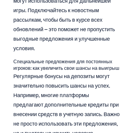
могут использоваться для дальнейшей
игры. Подключайтесь к новостным
рассылкам, чтобы быть в курсе всех
обновлений – это поможет не пропустить
выгодные предложения и улучшенные
условия.
Специальные предложения для постоянных
игроков: как увеличить свои шансы на выигрыш
Регулярные бонусы на депозиты могут
значительно повысить шансы на успех.
Например, многие платформы
предлагают дополнительные кредиты при
внесении средств в учетную запись. Важно
не просто использовать эти предложения,