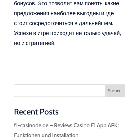
бонусов. Это позволит вам понять, какие
предложения наиболее выгодны и где
стоит сосредоточиться в дальнейшем.
Успехи в игре приходят не только удачей,
но и стратегией.
Suchen
Recent Posts
f1-casinode.de – Review: Casino F1 App APK:
Funktionen und Installation