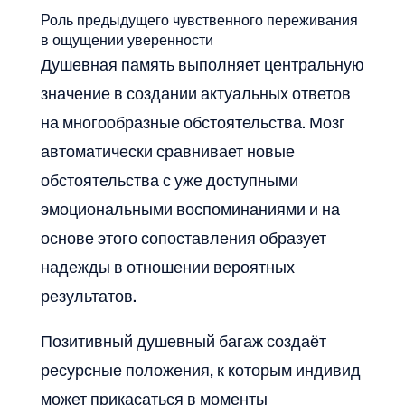
Роль предыдущего чувственного переживания
в ощущении уверенности
Душевная память выполняет центральную
значение в создании актуальных ответов
на многообразные обстоятельства. Мозг
автоматически сравнивает новые
обстоятельства с уже доступными
эмоциональными воспоминаниями и на
основе этого сопоставления образует
надежды в отношении вероятных
результатов.
Позитивный душевный багаж создаёт
ресурсные положения, к которым индивид
может прикасаться в моменты