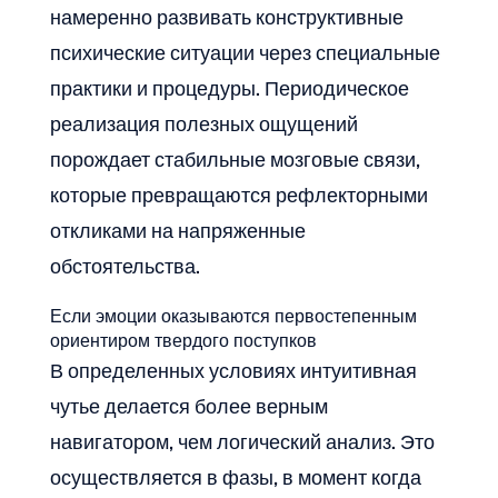
намеренно развивать конструктивные
психические ситуации через специальные
практики и процедуры. Периодическое
реализация полезных ощущений
порождает стабильные мозговые связи,
которые превращаются рефлекторными
откликами на напряженные
обстоятельства.
Если эмоции оказываются первостепенным
ориентиром твердого поступков
В определенных условиях интуитивная
чутье делается более верным
навигатором, чем логический анализ. Это
осуществляется в фазы, в момент когда