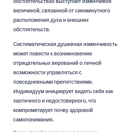
обстоятельствах выступает изменчивой
величиной, связанной от сиюминутного
расположения духа и внешних
обстоятельств.
Систематическая душевная изменчивость
может повести к возникновению
отрицательных верований о личной
возможности управляться с
повседневными препятствиями.
Индивидуум инициирует видеть себя как
хаотичного и недостоверного, что
компрометирует почву здоровой
самопонимания.