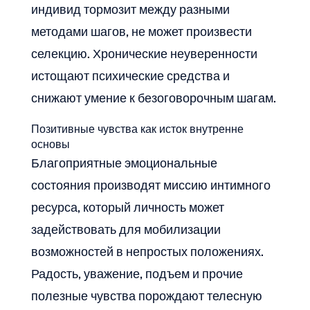
индивид тормозит между разными
методами шагов, не может произвести
селекцию. Хронические неуверенности
истощают психические средства и
снижают умение к безоговорочным шагам.
Позитивные чувства как исток внутренне
основы
Благоприятные эмоциональные
состояния производят миссию интимного
ресурса, который личность может
задействовать для мобилизации
возможностей в непростых положениях.
Радость, уважение, подъем и прочие
полезные чувства порождают телесную