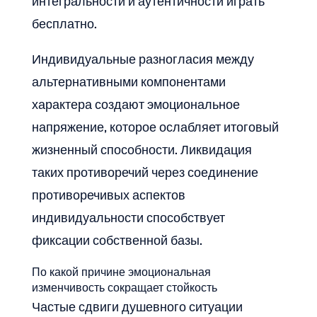
интегральности и аутентичности играть
бесплатно.
Индивидуальные разногласия между
альтернативными компонентами
характера создают эмоциональное
напряжение, которое ослабляет итоговый
жизненный способности. Ликвидация
таких противоречий через соединение
противоречивых аспектов
индивидуальности способствует
фиксации собственной базы.
По какой причине эмоциональная
изменчивость сокращает стойкость
Частые сдвиги душевного ситуации