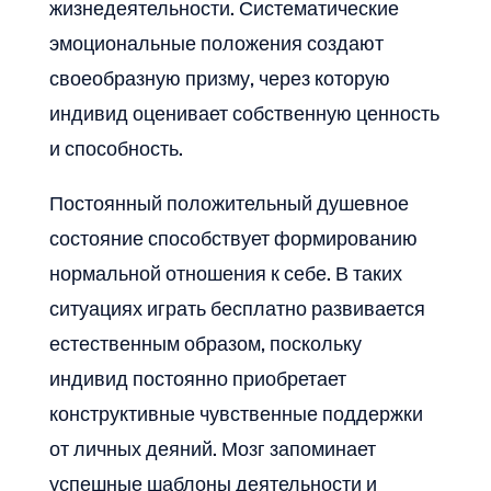
жизнедеятельности. Систематические
эмоциональные положения создают
своеобразную призму, через которую
индивид оценивает собственную ценность
и способность.
Постоянный положительный душевное
состояние способствует формированию
нормальной отношения к себе. В таких
ситуациях играть бесплатно развивается
естественным образом, поскольку
индивид постоянно приобретает
конструктивные чувственные поддержки
от личных деяний. Мозг запоминает
успешные шаблоны деятельности и