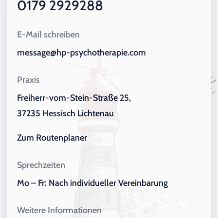
0179 2929288
E-Mail schreiben
message@hp-psychotherapie.com
Praxis
Freiherr-vom-Stein-Straße 25,
37235 Hessisch Lichtenau
Zum Routenplaner
Sprechzeiten
Mo – Fr: Nach individueller Vereinbarung
Weitere Informationen