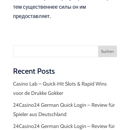
тем существеннее силы он им
предоставляет.
Suchen
Recent Posts
Casino Lab – Quick‑Hit Slots & Rapid Wins
voor de Drukke Gokker
24Casino24 German Quick Login – Review für
Spieler aus Deutschland
24Casino24 German Quick Login – Review für