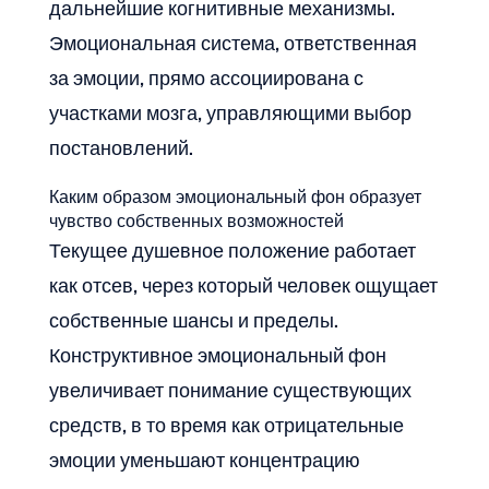
дальнейшие когнитивные механизмы.
Эмоциональная система, ответственная
за эмоции, прямо ассоциирована с
участками мозга, управляющими выбор
постановлений.
Каким образом эмоциональный фон образует
чувство собственных возможностей
Текущее душевное положение работает
как отсев, через который человек ощущает
собственные шансы и пределы.
Конструктивное эмоциональный фон
увеличивает понимание существующих
средств, в то время как отрицательные
эмоции уменьшают концентрацию