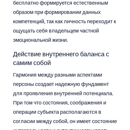
бесплатно формируется естественным
образом при формировании данных
компетенций, так как личность переходит к
ощущать себя владельцем частной
эмоциональной жизни.
Действие внутреннего баланса с
самим собой
Гармония между разными аспектами
персоны создает надежную фундамент
для проявления внутренней потенциала.
При том что состояния, соображения и
операции субъекта располагаются в
согласии между собой, он имеет состояние