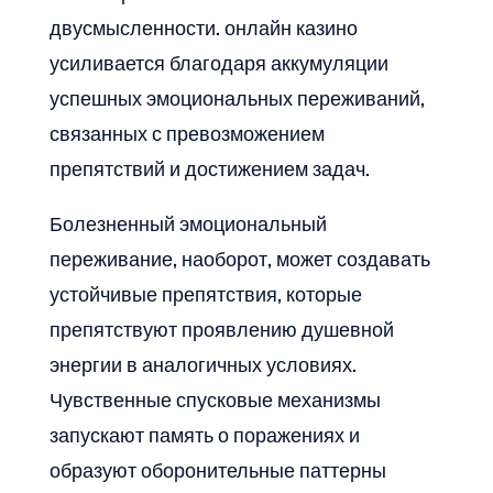
двусмысленности. онлайн казино
усиливается благодаря аккумуляции
успешных эмоциональных переживаний,
связанных с превозможением
препятствий и достижением задач.
Болезненный эмоциональный
переживание, наоборот, может создавать
устойчивые препятствия, которые
препятствуют проявлению душевной
энергии в аналогичных условиях.
Чувственные спусковые механизмы
запускают память о поражениях и
образуют оборонительные паттерны