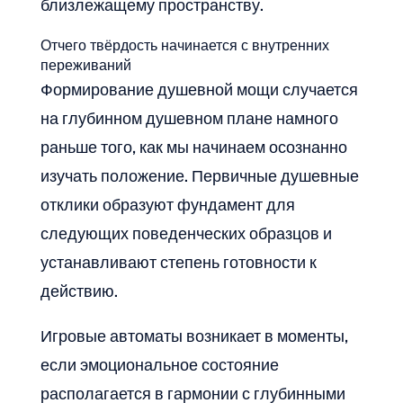
близлежащему пространству.
Отчего твёрдость начинается с внутренних
переживаний
Формирование душевной мощи случается
на глубинном душевном плане намного
раньше того, как мы начинаем осознанно
изучать положение. Первичные душевные
отклики образуют фундамент для
следующих поведенческих образцов и
устанавливают степень готовности к
действию.
Игровые автоматы возникает в моменты,
если эмоциональное состояние
располагается в гармонии с глубинными