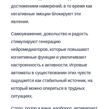
достижением намерений, в то время как
негативные эмоции блокируют эти
явления.
Самоуважение, довольство и радость
стимулируют генерацию
нейромедиаторов, которые повышают
когнитивные функции и увеличивают
настроенность к активности. Игровые
автоматы в существовании этих чувств
ощущается как стабильный источник, на
который можно опереться в трудных
ситуациях.
Страх, позор и вина, наоборот, активируют