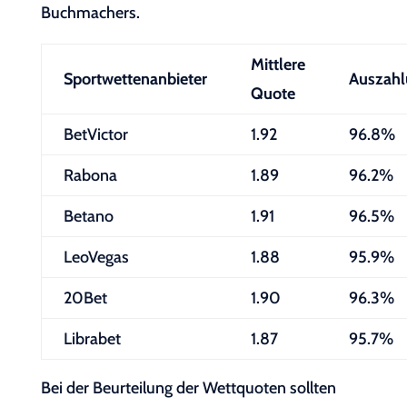
Buchmachers.
Mittlere
Sportwettenanbieter
Auszahl
Quote
BetVictor
1.92
96.8%
Rabona
1.89
96.2%
Betano
1.91
96.5%
LeoVegas
1.88
95.9%
20Bet
1.90
96.3%
Librabet
1.87
95.7%
Bei der Beurteilung der Wettquoten sollten