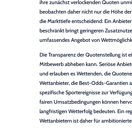
ihre zunächst verlockenden Quoten unmit
beobachten daher nicht nur die Höhe der
die Markttiefe entscheidend: Ein Anbiet
beschränkt bringt geringeren Zusatznutze
umfassendes Angebot von Wettmöglichk
Die Transparenz der Quotenstellung ist 
Mitbewerb abheben kann. Seriöse Anbiete
und erlauben es Wettenden, die Quotenen
Wettanbieter, die Best-Odds-Garantien a
spezifische Sportereignisse zur Verfügun
fairen Umsatzbedingungen können hervo
langfristigen Wetterfolg bedeuten. Ein 
Wettanbietern ist daher für ambitionierte