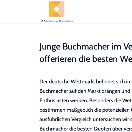
Junge Buchmacher im Ve
offerieren die besten W
Der deutsche Wettmarkt befindet sich in
Buchmacher auf den Markt drängen und m
Enthusiasten werben. Besonders die Wett
bestimmen maßgeblich die potenziellen G
ausführlichen Vergleich untersuchen wir
Buchmacher die besten Quoten über versc