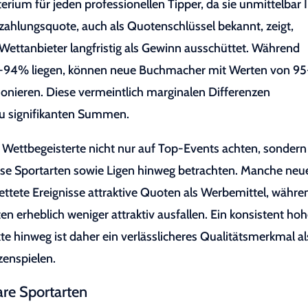
erium für jeden professionellen Tipper, da sie unmittelbar 
ahlungsquote, auch als Quotenschlüssel bekannt, zeigt,
 Wettanbieter langfristig als Gewinn ausschüttet. Während
 92-94% liegen, können neue Buchmacher mit Werten von 95
onieren. Diese vermeintlich marginalen Differenzen
zu signifikanten Summen.
 Wettbegeisterte nicht nur auf Top-Events achten, sondern
rse Sportarten sowie Ligen hinweg betrachten. Manche neu
ettete Ereignisse attraktive Quoten als Werbemittel, währe
n erheblich weniger attraktiv ausfallen. Ein konsistent hoh
e hinweg ist daher ein verlässlicheres Qualitätsmerkmal al
zenspielen.
re Sportarten