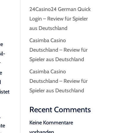
24Casino24 German Quick
Login – Review für Spieler
aus Deutschland
Casimba Casino
ve
Deutschland – Review für
il-
Spieler aus Deutschland
r
Casimba Casino
e
Deutschland – Review für
d
Spieler aus Deutschland
istet
Recent Comments
,
Keine Kommentare
nte
vorhanden.