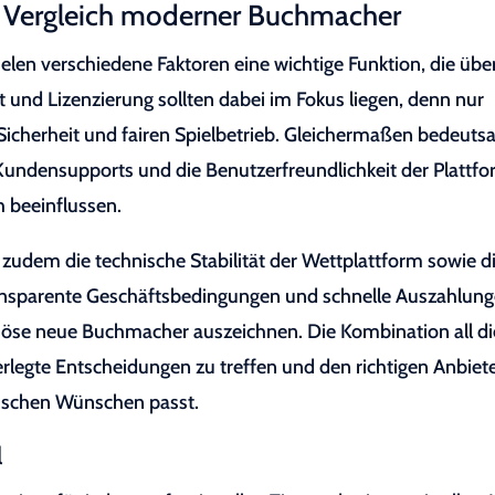
em Vergleich moderner Buchmacher
len verschiedene Faktoren eine wichtige Funktion, die über
 und Lizenzierung sollten dabei im Fokus liegen, denn nur
Sicherheit und fairen Spielbetrieb. Gleichermaßen bedeut
Kundensupports und die Benutzerfreundlichkeit der Plattfo
 beeinflussen.
 zudem die technische Stabilität der Wettplattform sowie d
ansparente Geschäftsbedingungen und schnelle Auszahlun
riöse neue Buchmacher auszeichnen. Die Kombination all di
rlegte Entscheidungen zu treffen und den richtigen Anbiet
fischen Wünschen passt.
l