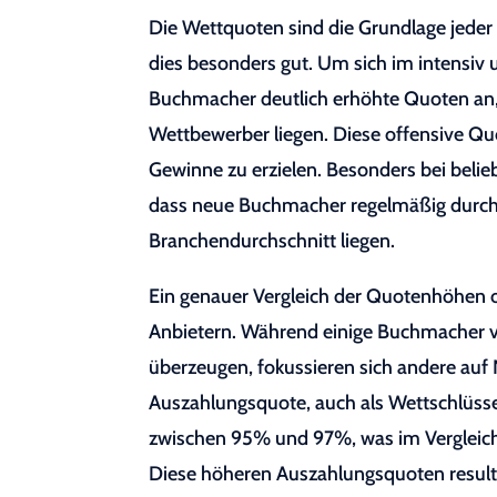
Die Wettquoten sind die Grundlage jeder
dies besonders gut. Um sich im intensiv u
Buchmacher deutlich erhöhte Quoten an, 
Wettbewerber liegen. Diese offensive Quo
Gewinne zu erzielen. Besonders bei belieb
dass neue Buchmacher regelmäßig durch
Branchendurchschnitt liegen.
Ein genauer Vergleich der Quotenhöhen 
Anbietern. Während einige Buchmacher v
überzeugen, fokussieren sich andere auf 
Auszahlungsquote, auch als Wettschlüsse
zwischen 95% und 97%, was im Vergleich 
Diese höheren Auszahlungsquoten resulti