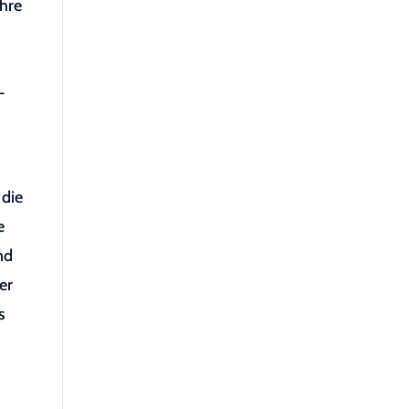
Ihre
-
 die
e
nd
er
s