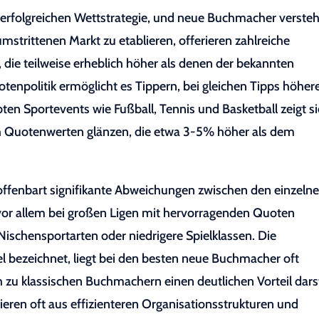
 erfolgreichen Wettstrategie, und neue Buchmacher verste
mstrittenen Markt zu etablieren, offerieren zahlreiche
die teilweise erheblich höher als denen der bekannten
tenpolitik ermöglicht es Tippern, bei gleichen Tipps höher
ten Sportevents wie Fußball, Tennis und Basketball zeigt si
 Quotenwerten glänzen, die etwa 3-5% höher als dem
offenbart signifikante Abweichungen zwischen den einzeln
or allem bei großen Ligen mit hervorragenden Quoten
Nischensportarten oder niedrigere Spielklassen. Die
l bezeichnet, liegt bei den besten neue Buchmacher oft
zu klassischen Buchmachern einen deutlichen Vorteil darst
eren oft aus effizienteren Organisationsstrukturen und