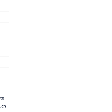
rte
lich