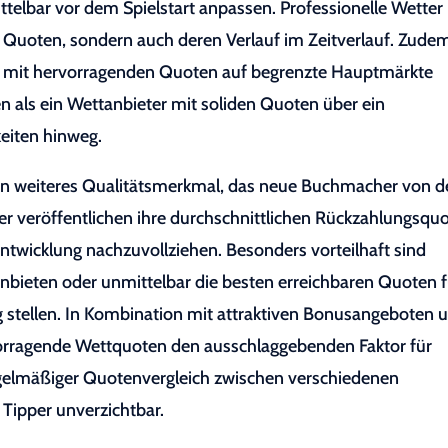
telbar vor dem Spielstart anpassen. Professionelle Wetter
 Quoten, sondern auch deren Verlauf im Zeitverlauf. Zudem
er mit hervorragenden Quoten auf begrenzte Hauptmärkte
n als ein Wettanbieter mit soliden Quoten über ein
eiten hinweg.
ein weiteres Qualitätsmerkmal, das neue Buchmacher von d
r veröffentlichen ihre durchschnittlichen Rückzahlungsqu
twicklung nachzuvollziehen. Besonders vorteilhaft sind
nbieten oder unmittelbar die besten erreichbaren Quoten f
g stellen. In Kombination mit attraktiven Bonusangeboten 
rragende Wettquoten den ausschlaggebenden Faktor für
regelmäßiger Quotenvergleich zwischen verschiedenen
 Tipper unverzichtbar.