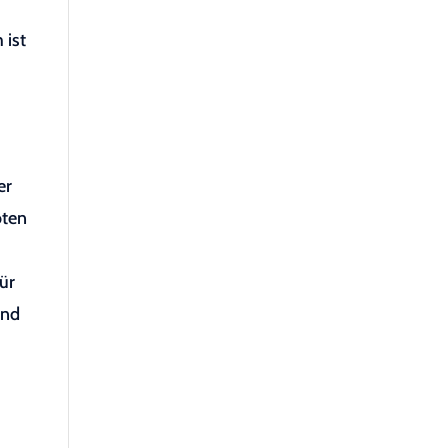
 ist
er
oten
ür
und