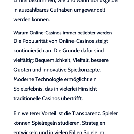
Limits bestimmen, wie und wann Bonusgelder
in auszahlbares Guthaben umgewandelt
werden können.
Warum Online-Casinos immer beliebter werden
Die Popularität von Online-Casinos steigt
kontinuierlich an. Die Gründe dafür sind
vielfältig: Bequemlichkeit, Vielfalt, bessere
Quoten und innovative Spielkonzepte.
Moderne Technologie ermöglicht ein
Spielerlebnis, das in vielerlei Hinsicht
traditionelle Casinos übertrifft.
Ein weiterer Vorteil ist die Transparenz. Spieler
können Spielregeln studieren, Strategien
entwickeln und in vielen Fällen Spiele im