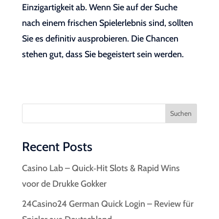
Einzigartigkeit ab. Wenn Sie auf der Suche
nach einem frischen Spielerlebnis sind, sollten
Sie es definitiv ausprobieren. Die Chancen
stehen gut, dass Sie begeistert sein werden.
Suchen
Recent Posts
Casino Lab – Quick‑Hit Slots & Rapid Wins
voor de Drukke Gokker
24Casino24 German Quick Login – Review für