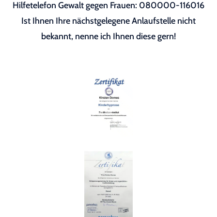
Hilfetelefon Gewalt gegen Frauen: 080000-116016
Ist Ihnen Ihre nächstgelegene Anlaufstelle nicht
bekannt, nenne ich Ihnen diese gern!