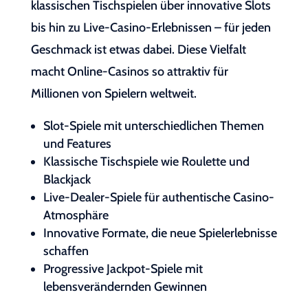
klassischen Tischspielen über innovative Slots
bis hin zu Live-Casino-Erlebnissen – für jeden
Geschmack ist etwas dabei. Diese Vielfalt
macht Online-Casinos so attraktiv für
Millionen von Spielern weltweit.
Slot-Spiele mit unterschiedlichen Themen
und Features
Klassische Tischspiele wie Roulette und
Blackjack
Live-Dealer-Spiele für authentische Casino-
Atmosphäre
Innovative Formate, die neue Spielerlebnisse
schaffen
Progressive Jackpot-Spiele mit
lebensverändernden Gewinnen