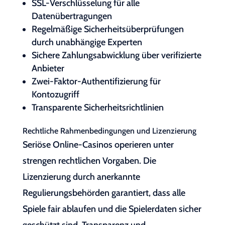
SSL-Verschlüsselung für alle
Datenübertragungen
Regelmäßige Sicherheitsüberprüfungen
durch unabhängige Experten
Sichere Zahlungsabwicklung über verifizierte
Anbieter
Zwei-Faktor-Authentifizierung für
Kontozugriff
Transparente Sicherheitsrichtlinien
Rechtliche Rahmenbedingungen und Lizenzierung
Seriöse Online-Casinos operieren unter
strengen rechtlichen Vorgaben. Die
Lizenzierung durch anerkannte
Regulierungsbehörden garantiert, dass alle
Spiele fair ablaufen und die Spielerdaten sicher