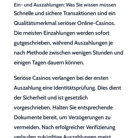
Ein- und Auszahlungen: Was Sie wissen müssen
Schnelle und sichere Transaktionen sind ein
Qualitätsmerkmal seriöser Online-Casinos.
Die meisten Einzahlungen werden sofort
gutgeschrieben, während Auszahlungen je
nach Methode zwischen wenigen Stunden und
einigen Tagen dauern können.
Seriöse Casinos verlangen bei der ersten
Auszahlung eine Identitätsprüfung. Dies dient
der Sicherheit und ist gesetzlich
vorgeschrieben. Halten Sie entsprechende
Dokumente bereit, um Verzögerungen zu
vermeiden. Nach erfolgreicher Verifizierung
verlaufen zukünftige Auszahlungen meist