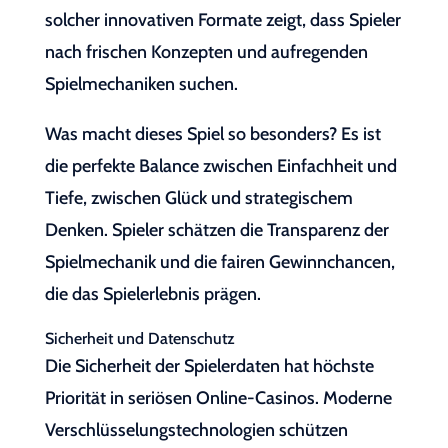
solcher innovativen Formate zeigt, dass Spieler
nach frischen Konzepten und aufregenden
Spielmechaniken suchen.
Was macht dieses Spiel so besonders? Es ist
die perfekte Balance zwischen Einfachheit und
Tiefe, zwischen Glück und strategischem
Denken. Spieler schätzen die Transparenz der
Spielmechanik und die fairen Gewinnchancen,
die das Spielerlebnis prägen.
Sicherheit und Datenschutz
Die Sicherheit der Spielerdaten hat höchste
Priorität in seriösen Online-Casinos. Moderne
Verschlüsselungstechnologien schützen