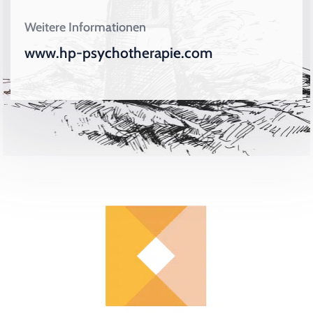
Weitere Informationen
www.hp-psychotherapie.com