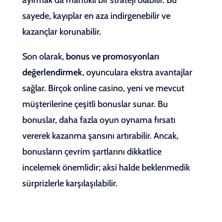
ayırmak da mantıklı bir strateji olabilir. Bu
sayede, kayıplar en aza indirgenebilir ve
kazançlar korunabilir.
Son olarak,
bonus ve promosyonları
değerlendirmek
, oyunculara ekstra avantajlar
sağlar. Birçok online casino, yeni ve mevcut
müşterilerine çeşitli bonuslar sunar. Bu
bonuslar, daha fazla oyun oynama fırsatı
vererek kazanma şansını artırabilir. Ancak,
bonusların çevrim şartlarını dikkatlice
incelemek önemlidir; aksi halde beklenmedik
sürprizlerle karşılaşılabilir.