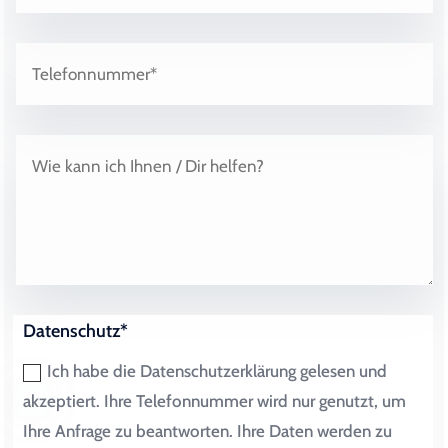
Datenschutz*
Ich habe die Datenschutzerklärung gelesen und
akzeptiert. Ihre Telefonnummer wird nur genutzt, um
Ihre Anfrage zu beantworten. Ihre Daten werden zu