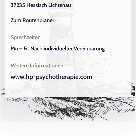
37235 Hessisch Lichtenau
Zum Routenplaner
Sprechzeiten
Mo – Fr: Nach individueller Vereinbarung
Weitere Informationen
www.hp-psychotherapie.com