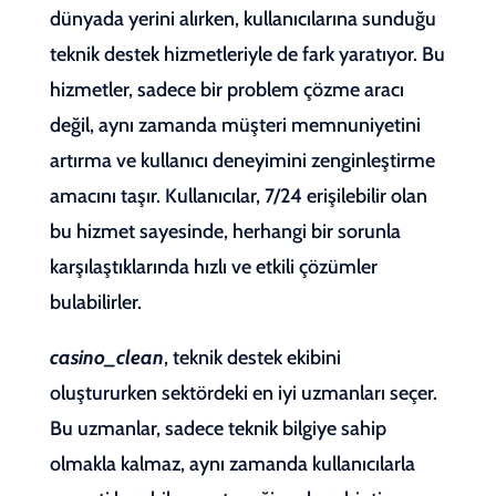
dünyada yerini alırken, kullanıcılarına sunduğu
teknik destek hizmetleriyle de fark yaratıyor. Bu
hizmetler, sadece bir problem çözme aracı
değil, aynı zamanda müşteri memnuniyetini
artırma ve kullanıcı deneyimini zenginleştirme
amacını taşır. Kullanıcılar, 7/24 erişilebilir olan
bu hizmet sayesinde, herhangi bir sorunla
karşılaştıklarında hızlı ve etkili çözümler
bulabilirler.
casino_clean
, teknik destek ekibini
oluştururken sektördeki en iyi uzmanları seçer.
Bu uzmanlar, sadece teknik bilgiye sahip
olmakla kalmaz, aynı zamanda kullanıcılarla