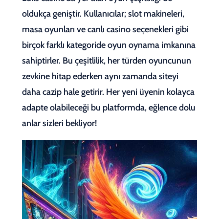
oldukça geniştir. Kullanıcılar; slot makineleri,
masa oyunları ve canlı casino seçenekleri gibi
birçok farklı kategoride oyun oynama imkanına
sahiptirler. Bu çeşitlilik, her türden oyuncunun
zevkine hitap ederken aynı zamanda siteyi
daha cazip hale getirir. Her yeni üyenin kolayca
adapte olabileceği bu platformda, eğlence dolu
anlar sizleri bekliyor!