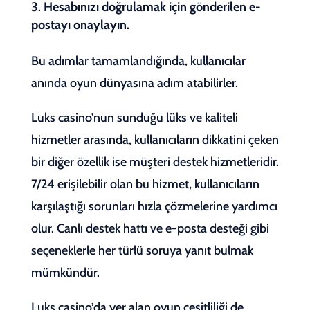
Hesabınızı doğrulamak için gönderilen e-
postayı onaylayın.
Bu adımlar tamamlandığında, kullanıcılar
anında oyun dünyasına adım atabilirler.
Luks casino’nun sunduğu lüks ve kaliteli
hizmetler arasında, kullanıcıların dikkatini çeken
bir diğer özellik ise müşteri destek hizmetleridir.
7/24 erişilebilir olan bu hizmet, kullanıcıların
karşılaştığı sorunları hızla çözmelerine yardımcı
olur. Canlı destek hattı ve e-posta desteği gibi
seçeneklerle her türlü soruya yanıt bulmak
mümkündür.
Luks casino’da yer alan oyun çeşitliliği de