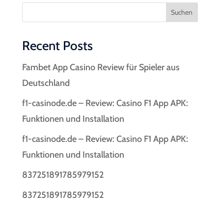
Suchen
Recent Posts
Fambet App Casino Review für Spieler aus
Deutschland
f1-casinode.de – Review: Casino F1 App APK:
Funktionen und Installation
f1-casinode.de – Review: Casino F1 App APK:
Funktionen und Installation
837251891785979152
837251891785979152