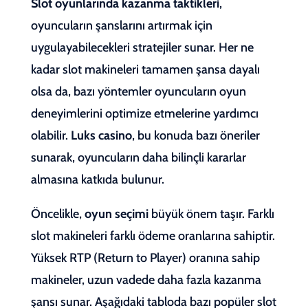
Slot oyunlarında kazanma taktikleri
,
oyuncuların şanslarını artırmak için
uygulayabilecekleri stratejiler sunar. Her ne
kadar slot makineleri tamamen şansa dayalı
olsa da, bazı yöntemler oyuncuların oyun
deneyimlerini optimize etmelerine yardımcı
olabilir.
Luks casino
, bu konuda bazı öneriler
sunarak, oyuncuların daha bilinçli kararlar
almasına katkıda bulunur.
Öncelikle,
oyun seçimi
büyük önem taşır. Farklı
slot makineleri farklı ödeme oranlarına sahiptir.
Yüksek RTP (Return to Player) oranına sahip
makineler, uzun vadede daha fazla kazanma
şansı sunar. Aşağıdaki tabloda bazı popüler slot