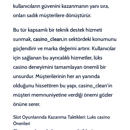
kullanıcıların güvenini kazanmanın yanı sıra,
onları sadık müşterilere dönüştürür.
Bu tür kapsamlı bir teknik destek hizmeti
sunmak,
casino_clean
‚in sektördeki konumunu
güçlendirir ve marka değerini artırır. Kullanıcılar
için sağlanan bu ayrıcalıklı hizmetler, lüks
casino deneyimini tamamlayan önemli bir
unsurdur. Müşterilerinin her an yanında
olduğunu hissettiren bu yapı, casino_clean’in
müşteri memnuniyetine verdiği önemi gözler
önüne serer.
Slot Oyunlarında Kazanma Taktikleri: Luks casino
Önerileri