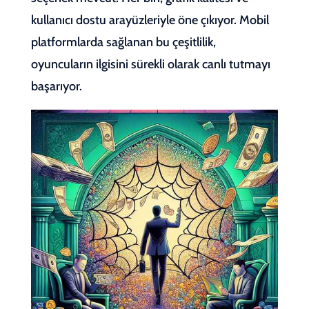
kullanıcı dostu arayüzleriyle öne çıkıyor. Mobil
platformlarda sağlanan bu çeşitlilik,
oyuncuların ilgisini sürekli olarak canlı tutmayı
başarıyor.