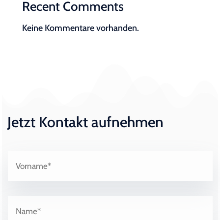
Recent Comments
Keine Kommentare vorhanden.
Jetzt Kontakt aufnehmen