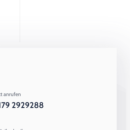
zt anrufen
179 2929288