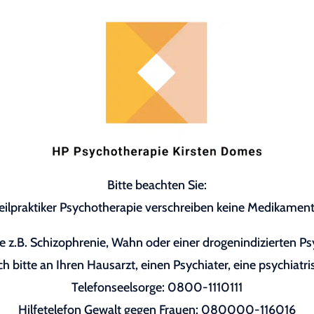
Bitte beachten Sie:
eilpraktiker Psychotherapie verschreiben keine Medikament
 z.B. Schizophrenie, Wahn oder einer drogenindizierten P
h bitte an Ihren Hausarzt, einen Psychiater, eine psychiatri
Telefonseelsorge: 0800-1110111
Hilfetelefon Gewalt gegen Frauen: 080000-116016