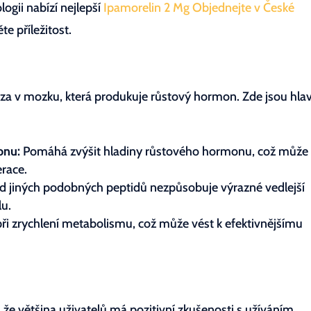
ogii nabízí nejlepší
Ipamorelin 2 Mg Objednejte v České
e příležitost.
áza v mozku, která produkuje růstový hormon. Zde jsou hla
onu:
Pomáhá zvýšit hladiny růstového hormonu, což může
erace.
od jiných podobných peptidů nezpůsobuje výrazné vedlejší
lu.
i zrychlení metabolismu, což může vést k efektivnějšímu
 že většina uživatelů má pozitivní zkušenosti s užíváním