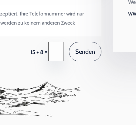
Wei
ww
zeptiert. Ihre Telefonnummer wird nur
en werden zu keinem anderen Zweck
Senden
=
15 + 8