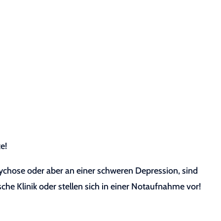
e!
sychose oder aber an einer schweren Depression, sind
sche Klinik oder stellen sich in einer Notaufnahme vor!