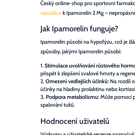
Český online-shop pro sportovní farmakol
republice
k Ipamorelin 2 Mg – nepropásnět
Jak Ipamorelin funguje?
Ipamorelin působí na hypofýzu, což je žl
způsoby, jakými Ipamorelin působí:
Stimulace uvolňování růstového horm
přispět k zlepšení svalové hmoty a regen
Omezení vedlejších účinků:
Na rozdíl 
účinky na hladiny prolaktinu nebo kortizo
Podpora metabolismu:
Může pomoci př
spalování tuků.
Hodnocení uživatelů
Výzkumy a uživatelské recenze naznačují,