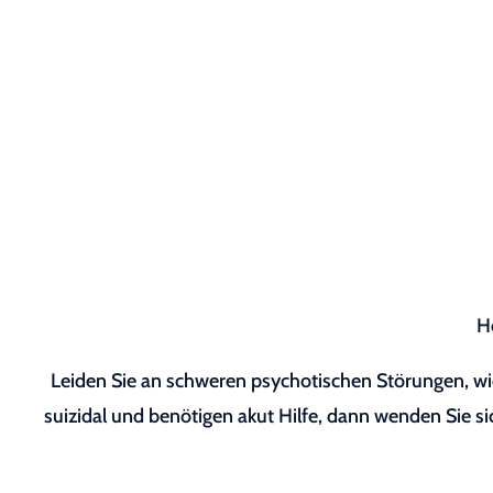
H
Leiden Sie an schweren psychotischen Störungen, wie
suizidal und benötigen akut Hilfe, dann wenden Sie sic