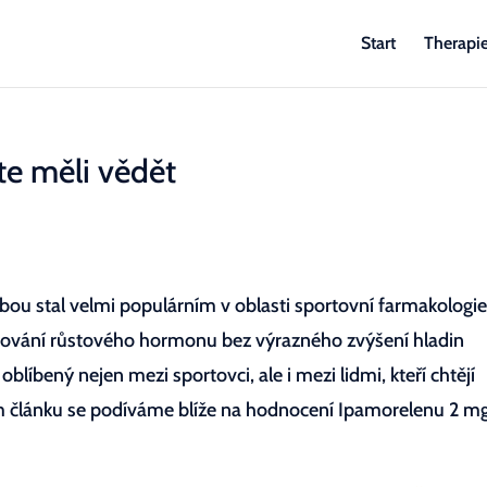
Start
Therapi
te měli vědět
obou stal velmi populárním v oblasti sportovní farmakologie.
ování růstového hormonu bez výrazného zvýšení hladin
oblíbený nejen mezi sportovci, ale i mezi lidmi, kteří chtějí
ícím článku se podíváme blíže na hodnocení Ipamorelenu 2 m