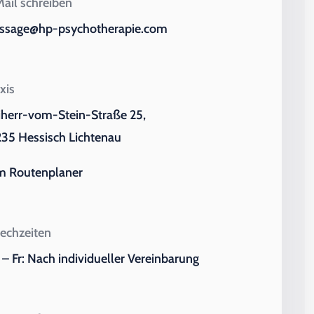
ail schreiben
ssage@hp-psychotherapie.com
xis
iherr-vom-Stein-Straße 25,
35 Hessisch Lichtenau
m Routenplaner
echzeiten
– Fr: Nach individueller Vereinbarung