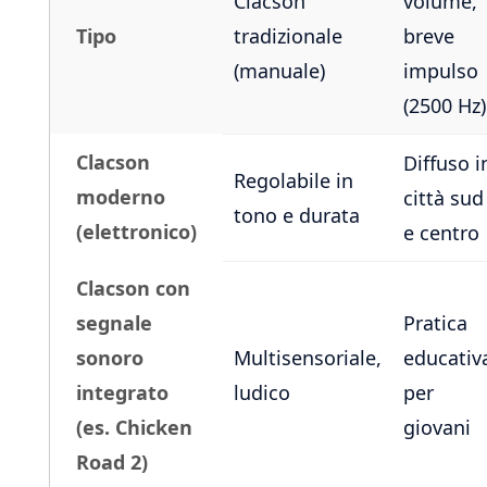
Clacson
volume,
Tipo
tradizionale
breve
(manuale)
impulso
(2500 Hz)
Clacson
Diffuso i
Regolabile in
moderno
città sud
tono e durata
(elettronico)
e centro
Clacson con
segnale
Pratica
sonoro
Multisensoriale,
educativ
integrato
ludico
per
(es. Chicken
giovani
Road 2)