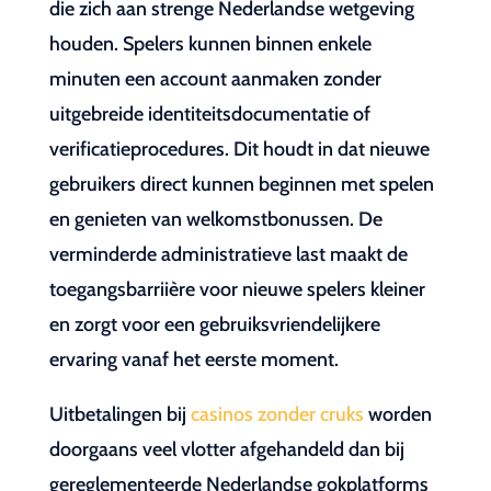
die zich aan strenge Nederlandse wetgeving
houden. Spelers kunnen binnen enkele
minuten een account aanmaken zonder
uitgebreide identiteitsdocumentatie of
verificatieprocedures. Dit houdt in dat nieuwe
gebruikers direct kunnen beginnen met spelen
en genieten van welkomstbonussen. De
verminderde administratieve last maakt de
toegangsbarriière voor nieuwe spelers kleiner
en zorgt voor een gebruiksvriendelijkere
ervaring vanaf het eerste moment.
Uitbetalingen bij
casinos zonder cruks
worden
doorgaans veel vlotter afgehandeld dan bij
gereglementeerde Nederlandse gokplatforms