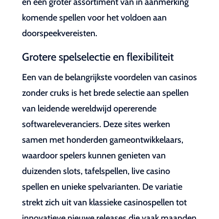
en een groter assortiment van in aanmerking
komende spellen voor het voldoen aan
doorspeekvereisten.
Grotere spelselectie en flexibiliteit
Een van de belangrijkste voordelen van casinos
zonder cruks is het brede selectie aan spellen
van leidende wereldwijd opererende
softwareleveranciers. Deze sites werken
samen met honderden gameontwikkelaars,
waardoor spelers kunnen genieten van
duizenden slots, tafelspellen, live casino
spellen en unieke spelvarianten. De variatie
strekt zich uit van klassieke casinospellen tot
innovatieve nieuwe releases die vaak maanden