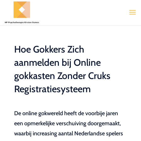
Hoe Gokkers Zich
aanmelden bij Online
gokkasten Zonder Cruks
Registratiesysteem
De online gokwereld heeft de voorbije jaren
een opmerkelijke verschuiving doorgemaakt,
waarbij increasing aantal Nederlandse spelers