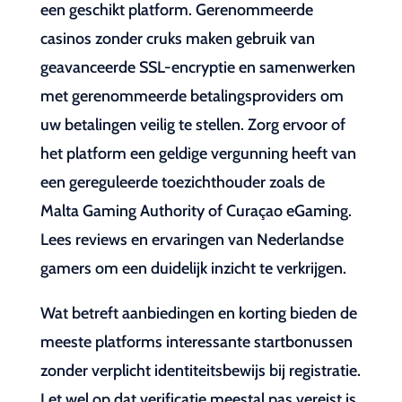
een geschikt platform. Gerenommeerde
casinos zonder cruks maken gebruik van
geavanceerde SSL-encryptie en samenwerken
met gerenommeerde betalingsproviders om
uw betalingen veilig te stellen. Zorg ervoor of
het platform een geldige vergunning heeft van
een gereguleerde toezichthouder zoals de
Malta Gaming Authority of Curaçao eGaming.
Lees reviews en ervaringen van Nederlandse
gamers om een duidelijk inzicht te verkrijgen.
Wat betreft aanbiedingen en korting bieden de
meeste platforms interessante startbonussen
zonder verplicht identiteitsbewijs bij registratie.
Let wel op dat verificatie meestal pas vereist is