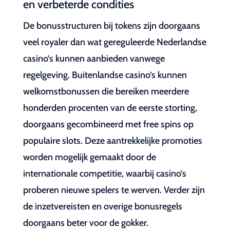
en verbeterde condities
De bonusstructuren bij tokens zijn doorgaans
veel royaler dan wat gereguleerde Nederlandse
casino’s kunnen aanbieden vanwege
regelgeving. Buitenlandse casino’s kunnen
welkomstbonussen die bereiken meerdere
honderden procenten van de eerste storting,
doorgaans gecombineerd met free spins op
populaire slots. Deze aantrekkelijke promoties
worden mogelijk gemaakt door de
internationale competitie, waarbij casino’s
proberen nieuwe spelers te werven. Verder zijn
de inzetvereisten en overige bonusregels
doorgaans beter voor de gokker.