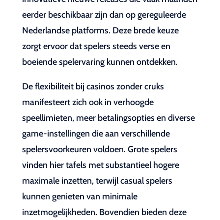
eerder beschikbaar zijn dan op gereguleerde
Nederlandse platforms. Deze brede keuze
zorgt ervoor dat spelers steeds verse en
boeiende spelervaring kunnen ontdekken.
De flexibiliteit bij casinos zonder cruks
manifesteert zich ook in verhoogde
speellimieten, meer betalingsopties en diverse
game-instellingen die aan verschillende
spelersvoorkeuren voldoen. Grote spelers
vinden hier tafels met substantieel hogere
maximale inzetten, terwijl casual spelers
kunnen genieten van minimale
inzetmogelijkheden. Bovendien bieden deze