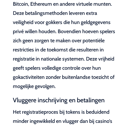
Bitcoin, Ethereum en andere virtuele munten.
Deze betalingsmethoden leveren extra
veiligheid voor gokkers die hun geldgegevens
privé willen houden. Bovendien hoeven spelers
zich geen zorgen te maken over potentiële
restricties in de toekomst die resulteren in
registratie in nationale systemen. Deze vrijheid
geeft spelers volledige controle over hun
gokactiviteiten zonder buitenlandse toezicht of
mogelijke gevolgen.
Vluggere inschrijving en betalingen
Het registratieproces bij tokens is beduidend
minder ingewikkeld en vlugger dan bij casino’s