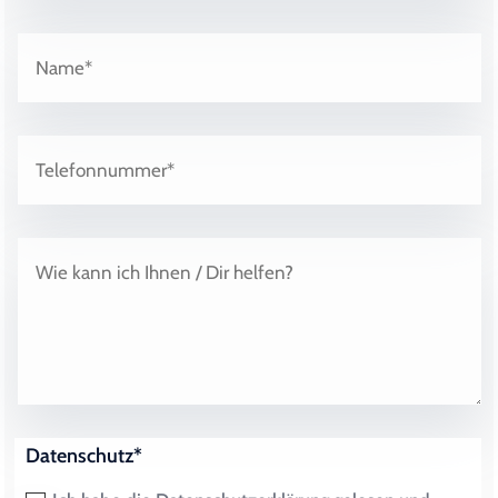
Datenschutz*