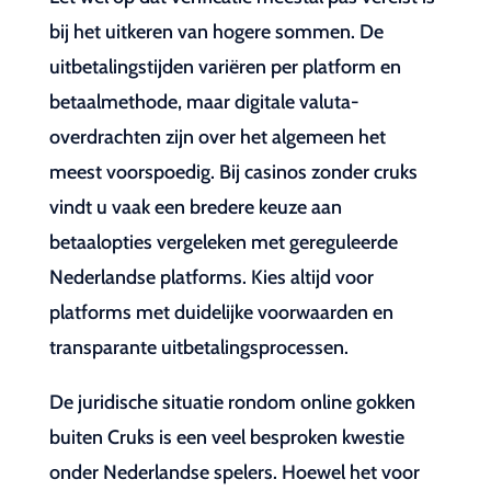
bij het uitkeren van hogere sommen. De
uitbetalingstijden variëren per platform en
betaalmethode, maar digitale valuta-
overdrachten zijn over het algemeen het
meest voorspoedig. Bij casinos zonder cruks
vindt u vaak een bredere keuze aan
betaalopties vergeleken met gereguleerde
Nederlandse platforms. Kies altijd voor
platforms met duidelijke voorwaarden en
transparante uitbetalingsprocessen.
De juridische situatie rondom online gokken
buiten Cruks is een veel besproken kwestie
onder Nederlandse spelers. Hoewel het voor