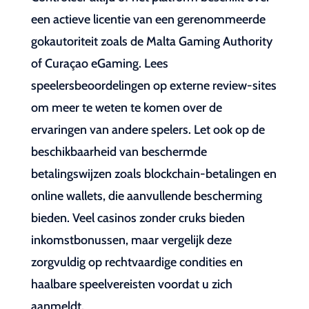
een actieve licentie van een gerenommeerde
gokautoriteit zoals de Malta Gaming Authority
of Curaçao eGaming. Lees
speelersbeoordelingen op externe review-sites
om meer te weten te komen over de
ervaringen van andere spelers. Let ook op de
beschikbaarheid van beschermde
betalingswijzen zoals blockchain-betalingen en
online wallets, die aanvullende bescherming
bieden. Veel casinos zonder cruks bieden
inkomstbonussen, maar vergelijk deze
zorgvuldig op rechtvaardige condities en
haalbare speelvereisten voordat u zich
aanmeldt.