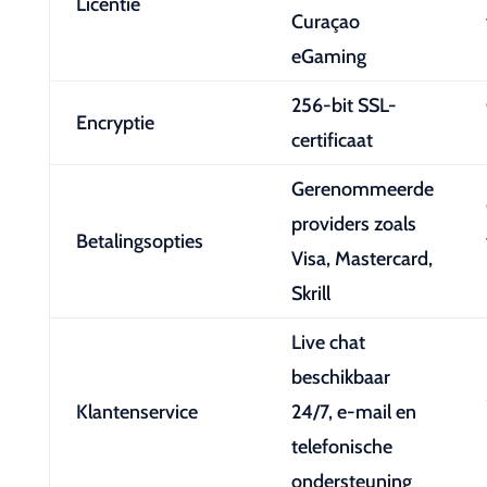
Licentie
Curaçao
eGaming
256-bit SSL-
Encryptie
certificaat
Gerenommeerde
providers zoals
Betalingsopties
Visa, Mastercard,
Skrill
Live chat
beschikbaar
Klantenservice
24/7, e-mail en
telefonische
ondersteuning