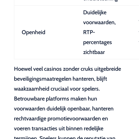
Duidelijke
voorwaarden,
Openheid
RTP-
percentages
zichtbaar
Hoewel veel casinos zonder cruks uitgebreide
beveiligingsmaatregelen hanteren, blijft
waakzaamheid cruciaal voor spelers.
Betrouwbare platforms maken hun
voorwaarden duidelijk openbaar, hanteren
rechtvaardige promotievoorwaarden en
voeren transacties uit binnen redelijke
termijnen. Spelers kunnen de reputatie van