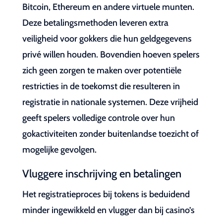
Bitcoin, Ethereum en andere virtuele munten.
Deze betalingsmethoden leveren extra
veiligheid voor gokkers die hun geldgegevens
privé willen houden. Bovendien hoeven spelers
zich geen zorgen te maken over potentiële
restricties in de toekomst die resulteren in
registratie in nationale systemen. Deze vrijheid
geeft spelers volledige controle over hun
gokactiviteiten zonder buitenlandse toezicht of
mogelijke gevolgen.
Vluggere inschrijving en betalingen
Het registratieproces bij tokens is beduidend
minder ingewikkeld en vlugger dan bij casino’s