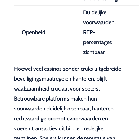
Duidelijke
voorwaarden,
Openheid
RTP-
percentages
zichtbaar
Hoewel veel casinos zonder cruks uitgebreide
beveiligingsmaatregelen hanteren, blijft
waakzaamheid cruciaal voor spelers.
Betrouwbare platforms maken hun
voorwaarden duidelijk openbaar, hanteren
rechtvaardige promotievoorwaarden en
voeren transacties uit binnen redelijke
termijnen. Spelers kunnen de reputatie van