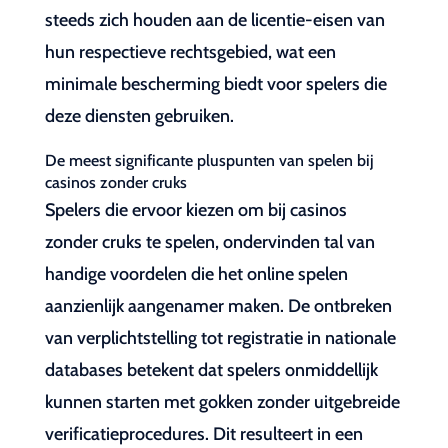
steeds zich houden aan de licentie-eisen van
hun respectieve rechtsgebied, wat een
minimale bescherming biedt voor spelers die
deze diensten gebruiken.
De meest significante pluspunten van spelen bij
casinos zonder cruks
Spelers die ervoor kiezen om bij casinos
zonder cruks te spelen, ondervinden tal van
handige voordelen die het online spelen
aanzienlijk aangenamer maken. De ontbreken
van verplichtstelling tot registratie in nationale
databases betekent dat spelers onmiddellijk
kunnen starten met gokken zonder uitgebreide
verificatieprocedures. Dit resulteert in een