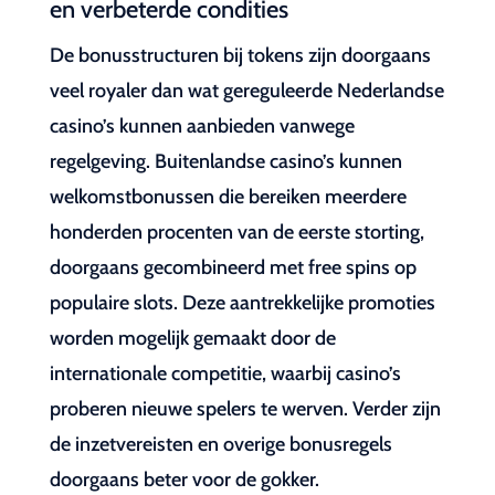
en verbeterde condities
De bonusstructuren bij tokens zijn doorgaans
veel royaler dan wat gereguleerde Nederlandse
casino’s kunnen aanbieden vanwege
regelgeving. Buitenlandse casino’s kunnen
welkomstbonussen die bereiken meerdere
honderden procenten van de eerste storting,
doorgaans gecombineerd met free spins op
populaire slots. Deze aantrekkelijke promoties
worden mogelijk gemaakt door de
internationale competitie, waarbij casino’s
proberen nieuwe spelers te werven. Verder zijn
de inzetvereisten en overige bonusregels
doorgaans beter voor de gokker.