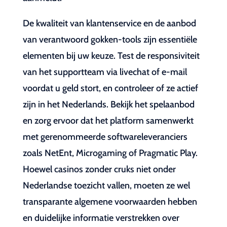
De kwaliteit van klantenservice en de aanbod
van verantwoord gokken-tools zijn essentiële
elementen bij uw keuze. Test de responsiviteit
van het supportteam via livechat of e-mail
voordat u geld stort, en controleer of ze actief
zijn in het Nederlands. Bekijk het spelaanbod
en zorg ervoor dat het platform samenwerkt
met gerenommeerde softwareleveranciers
zoals NetEnt, Microgaming of Pragmatic Play.
Hoewel casinos zonder cruks niet onder
Nederlandse toezicht vallen, moeten ze wel
transparante algemene voorwaarden hebben
en duidelijke informatie verstrekken over