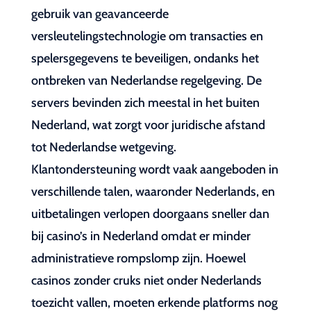
gebruik van geavanceerde
versleutelingstechnologie om transacties en
spelersgegevens te beveiligen, ondanks het
ontbreken van Nederlandse regelgeving. De
servers bevinden zich meestal in het buiten
Nederland, wat zorgt voor juridische afstand
tot Nederlandse wetgeving.
Klantondersteuning wordt vaak aangeboden in
verschillende talen, waaronder Nederlands, en
uitbetalingen verlopen doorgaans sneller dan
bij casino’s in Nederland omdat er minder
administratieve rompslomp zijn. Hoewel
casinos zonder cruks niet onder Nederlands
toezicht vallen, moeten erkende platforms nog