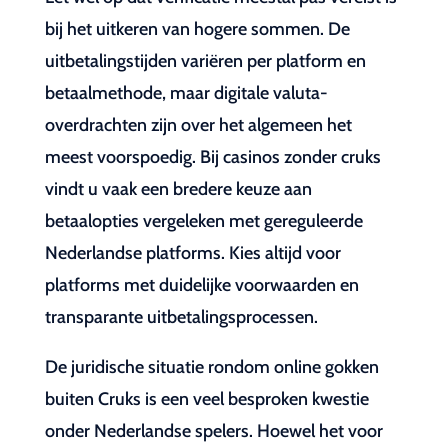
bij het uitkeren van hogere sommen. De
uitbetalingstijden variëren per platform en
betaalmethode, maar digitale valuta-
overdrachten zijn over het algemeen het
meest voorspoedig. Bij casinos zonder cruks
vindt u vaak een bredere keuze aan
betaalopties vergeleken met gereguleerde
Nederlandse platforms. Kies altijd voor
platforms met duidelijke voorwaarden en
transparante uitbetalingsprocessen.
De juridische situatie rondom online gokken
buiten Cruks is een veel besproken kwestie
onder Nederlandse spelers. Hoewel het voor