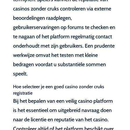
casinos zonder cruks controleren via externe
beoordelingen raadplegen,
gebruikerservaringen op forums te checken en
te nagaan of het platform regelmatig contact
onderhoudt met zijn gebruikers. Een prudente
werkwijze omvat het testen met kleine
bedragen voordat u substantiële sommen
speelt.
Hoe selecteer je een goed casino zonder cruks
registratie
Bij het bepalen van een veilig casino platform
is het essentieel om uitgebreid navraag doen
naar de licentie en reputatie van het casino.
Controleer altijd of het platform beschikt over