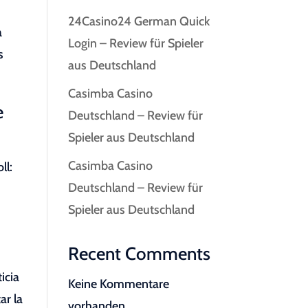
24Casino24 German Quick
a
Login – Review für Spieler
s
aus Deutschland
Casimba Casino
e
Deutschland – Review für
Spieler aus Deutschland
Casimba Casino
ll:
Deutschland – Review für
Spieler aus Deutschland
Recent Comments
icia
Keine Kommentare
ar la
vorhanden.