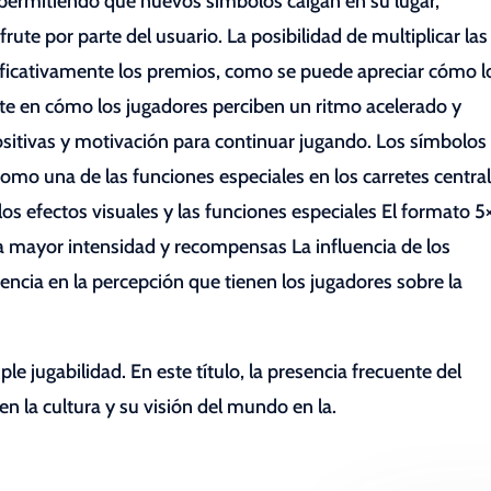
ermitiendo que nuevos símbolos caigan en su lugar,
ute por parte del usuario. La posibilidad de multiplicar las
ificativamente los premios, como se puede apreciar cómo l
nte en cómo los jugadores perciben un ritmo acelerado y
sitivas y motivación para continuar jugando. Los símbolos
omo una de las funciones especiales en los carretes centra
 los efectos visuales y las funciones especiales El formato 5
a mayor intensidad y recompensas La influencia de los
uencia en la percepción que tienen los jugadores sobre la
le jugabilidad. En este título, la presencia frecuente del
en la cultura y su visión del mundo en la.