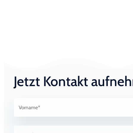
Jetzt Kontakt aufn