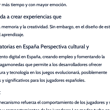
rtir más tiempo y con mayor emoción.
uda a crear experiencias que
a memoria y la creatividad. Sin embargo, en el diseño de es
 aprendizaje.
atorias en España Perspectiva cultural y
miento digital en España, creando empleo y fomentando la
ragamonedas que permite a los desarrolladores ofrecer
ra y tecnología en los juegos evolucionará, posiblemente
y significativos para los jugadores españoles.
t
 mecanismo refuerza el comportamiento de los jugadores y 