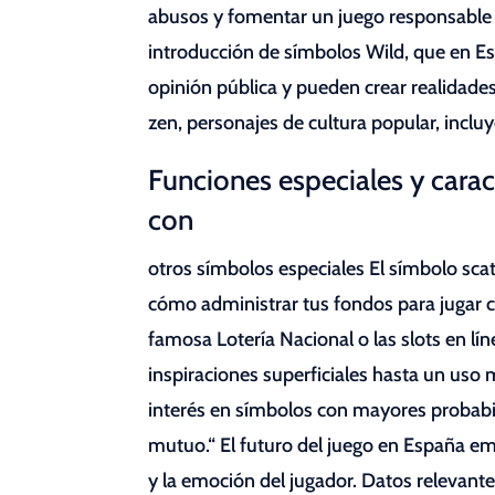
abusos y fomentar un juego responsable e
introducción de símbolos Wild, que en Es
opinión pública y pueden crear realidade
zen, personajes de cultura popular, incluy
Funciones especiales y cara
con
otros símbolos especiales El símbolo scatt
cómo administrar tus fondos para jugar 
famosa Lotería Nacional o las slots en 
inspiraciones superficiales hasta un uso
interés en símbolos con mayores probabil
mutuo.“ El futuro del juego en España em
y la emoción del jugador. Datos relevant