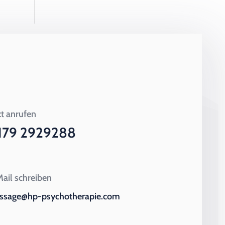
zt anrufen
179 2929288
ail schreiben
ssage@hp-psychotherapie.com