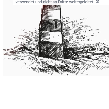
verwendet und nicht an Dritte weitergeleitet.