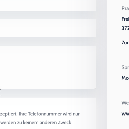
Pra
Fre
372
Zu
Spr
Mo 
Wei
ww
zeptiert. Ihre Telefonnummer wird nur
en werden zu keinem anderen Zweck