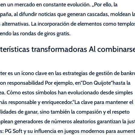
n un mercado en constante evolución. „Por ello, la
paña, al difundir noticias que generan cascadas, moldean l
s alternativas. La incorporación de elementos como templo
endo las rondas de giros gratis.
cterísticas transformadoras Al combinars
er es un ícono clave en las estrategias de gestión de bankro
con responsabilidad Por ejemplo, en“Don Quijote“hasta la
línea. Cómo estos símbolos han evolucionado desde simples
 más responsable y enriquecedor.“La clave para mantener el
idades de ganar, sino también la compasión y el respeto
plean generadores de números aleatorios garantizan la just
es: PG Soft y su influencia en juegos modernos para aument