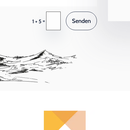
Senden
=
1 + 5