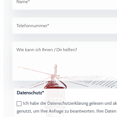
Datenschutz*
Ich habe die Datenschutzerklärung gelesen und ak
genutzt, um Ihre Anfrage zu beantworten. Ihre Dat