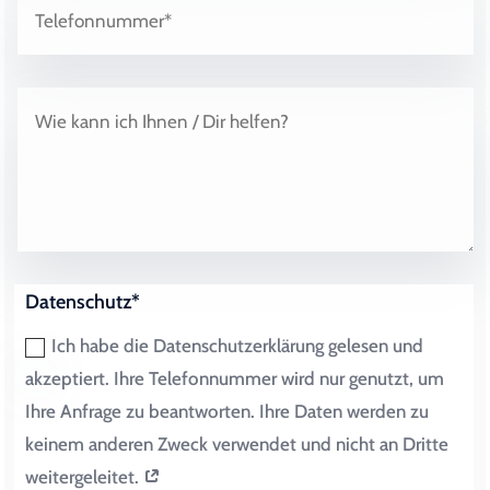
Datenschutz*
Ich habe die Datenschutzerklärung gelesen und
akzeptiert. Ihre Telefonnummer wird nur genutzt, um
Ihre Anfrage zu beantworten. Ihre Daten werden zu
keinem anderen Zweck verwendet und nicht an Dritte
weitergeleitet.