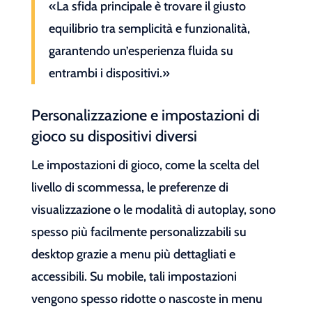
«La sfida principale è trovare il giusto
equilibrio tra semplicità e funzionalità,
garantendo un’esperienza fluida su
entrambi i dispositivi.»
Personalizzazione e impostazioni di
gioco su dispositivi diversi
Le impostazioni di gioco, come la scelta del
livello di scommessa, le preferenze di
visualizzazione o le modalità di autoplay, sono
spesso più facilmente personalizzabili su
desktop grazie a menu più dettagliati e
accessibili. Su mobile, tali impostazioni
vengono spesso ridotte o nascoste in menu