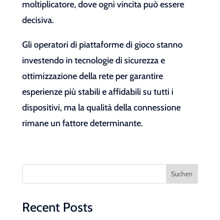
moltiplicatore, dove ogni vincita può essere
decisiva.
Gli operatori di piattaforme di gioco stanno
investendo in tecnologie di sicurezza e
ottimizzazione della rete per garantire
esperienze più stabili e affidabili su tutti i
dispositivi, ma la qualità della connessione
rimane un fattore determinante.
Suchen
Recent Posts