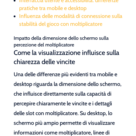
Interfaccia utente e accessibilità: differenze
pratiche tra mobile e desktop
Influenza delle modalità di connessione sulla
stabilità del gioco con moltiplicatore
Impatto della dimensione dello schermo sulla
percezione del moltiplicatore
Come la visualizzazione influisce sulla
chiarezza delle vincite
Una delle differenze più evidenti tra mobile e
desktop riguarda la dimensione dello schermo,
che influisce direttamente sulla capacità di
percepire chiaramente le vincite e i dettagli
delle slot con moltiplicatore. Su desktop, lo
schermo più ampio permette di visualizzare
informazioni come moltiplicatore, linee di