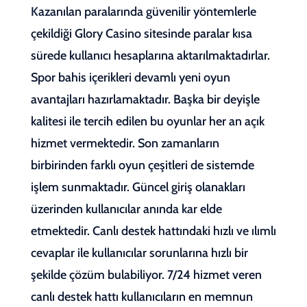
Kazanılan paralarında güvenilir yöntemlerle
çekildiği Glory Casino sitesinde paralar kısa
sürede kullanıcı hesaplarına aktarılmaktadırlar.
Spor bahis içerikleri devamlı yeni oyun
avantajları hazırlamaktadır. Başka bir deyişle
kalitesi ile tercih edilen bu oyunlar her an açık
hizmet vermektedir. Son zamanların
birbirinden farklı oyun çeşitleri de sistemde
işlem sunmaktadır. Güncel giriş olanakları
üzerinden kullanıcılar anında kar elde
etmektedir. Canlı destek hattındaki hızlı ve ılımlı
cevaplar ile kullanıcılar sorunlarına hızlı bir
şekilde çözüm bulabiliyor. 7/24 hizmet veren
canlı destek hattı kullanıcıların en memnun