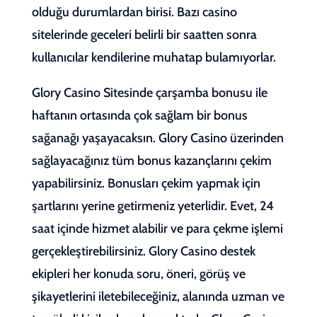
olduğu durumlardan birisi. Bazı casino
sitelerinde geceleri belirli bir saatten sonra
kullanıcılar kendilerine muhatap bulamıyorlar.
Glory Casino Sitesinde çarşamba bonusu ile
haftanın ortasında çok sağlam bir bonus
sağanağı yaşayacaksın. Glory Casino üzerinden
sağlayacağınız tüm bonus kazançlarını çekim
yapabilirsiniz. Bonusları çekim yapmak için
şartlarını yerine getirmeniz yeterlidir. Evet, 24
saat içinde hizmet alabilir ve para çekme işlemi
gerçekleştirebilirsiniz. Glory Casino destek
ekipleri her konuda soru, öneri, görüş ve
şikayetlerini iletebileceğiniz, alanında uzman ve