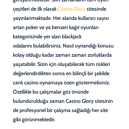
çeşitleri de ilk olarak
Casino Glory
sitesinde
yayınlanmaktadır. Her alanda kullanıcı sayısı
artan poker ve ya benzeri kağıt oyunları
kategorisinde yer alan blackjack
odalarını bulabilirsiniz. Nasıl oynandığı konusu
kolay olduğu kadar zaman zaman zorluklarda
yaşatabilir. Sizin için oluşabilecek tüm riskleri
değerlendirdikten sonra en bilinçli bir şekilde
canlı casino oynamaya özen göstermelisiniz.
Özellikle bu çalışmalar göz önünde
bulundurulduğu zaman Casino Glory sitesinin
de profesyonel bir çalışma sağladığı her site
gibi görünmektedir.