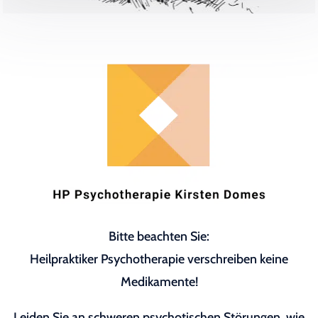
Bitte beachten Sie:
Heilpraktiker Psychotherapie verschreiben keine
Medikamente!
Leiden Sie an schweren psychotischen Störungen, wie