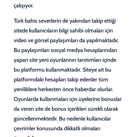
çalışıyor.
Türk bahis severlerin de yakından takip ettiği
sitede kullanıcıların bilgi sahibi olmaları için
video ve görsel paylaşımları da yapılmaktadır.
Bu paylaşımları sosyal medya hesaplarından
yapan site yeni oyunlarının tanıtımları içinde
bu platformu kullanmaktadır. Siteye ait bu
platformdaki hesapları takip edenler tüm
yeniliklere herkesten önce haberdar olurlar.
Oyunlarda kullanmaları için üyelerine bonuslar
da veren site de bonus içerikleri sürekli olarak
güncellenmektedir. Bu nedenle kullanıcılar
çevrimler konusunda dikkatli olmaları