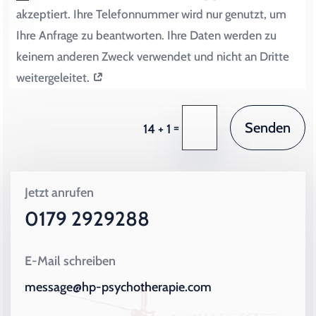
akzeptiert. Ihre Telefonnummer wird nur genutzt, um
Ihre Anfrage zu beantworten. Ihre Daten werden zu
keinem anderen Zweck verwendet und nicht an Dritte
weitergeleitet.
Senden
=
14 + 1
Jetzt anrufen
0179 2929288
E-Mail schreiben
message@hp-psychotherapie.com