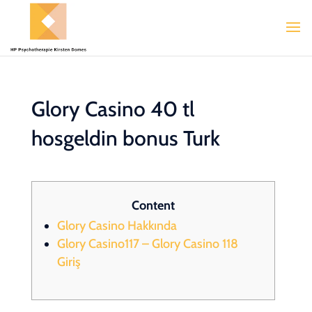
Glory Casino 40 tl
hosgeldin bonus Turk
Content
Glory Casino Hakkında
Glory Casino117 – Glory Casino 118
Giriş