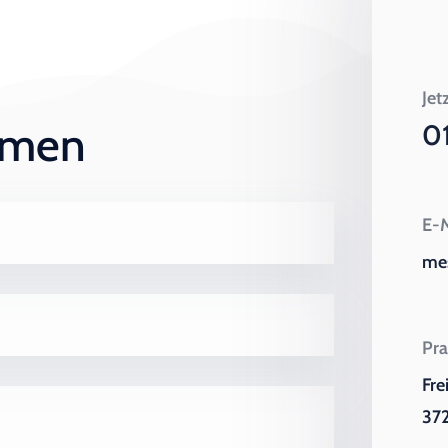
Jet
ehmen
0
E-M
me
Pra
Fre
372