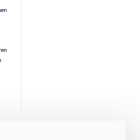
nen
ren
n