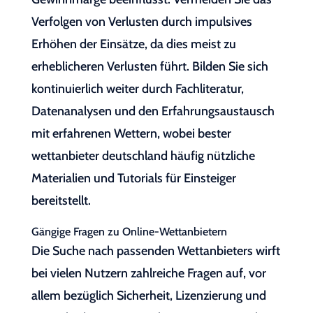
Verfolgen von Verlusten durch impulsives
Erhöhen der Einsätze, da dies meist zu
erheblicheren Verlusten führt. Bilden Sie sich
kontinuierlich weiter durch Fachliteratur,
Datenanalysen und den Erfahrungsaustausch
mit erfahrenen Wettern, wobei bester
wettanbieter deutschland häufig nützliche
Materialien und Tutorials für Einsteiger
bereitstellt.
Gängige Fragen zu Online-Wettanbietern
Die Suche nach passenden Wettanbieters wirft
bei vielen Nutzern zahlreiche Fragen auf, vor
allem bezüglich Sicherheit, Lizenzierung und