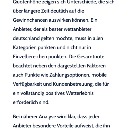
Quotenhöhe zeigen sich Unterschiede, die sich
über längere Zeit deutlich auf die
Gewinnchancen auswirken können. Ein
Anbieter, der als bester wettanbieter
deutschland gelten möchte, muss in allen
Kategorien punkten und nicht nur in
Einzelbereichen punkten. Die Gesamtnote
beachtet neben den dargestellten Faktoren
auch Punkte wie Zahlungsoptionen, mobile
Verfügbarkeit und Kundenbetreuung, die für
ein vollständig positives Wetterlebnis
erforderlich sind.
Bei näherer Analyse wird klar, dass jeder
Anbieter besondere Vorteile aufweist, die ihn