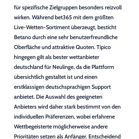
für spezifische Zielgruppen besonders reizvoll
wirken. Während bet365 mit dem größten
Live-Wetten-Sortiment überzeugt, besticht
Betano durch eine sehr benutzerfreundliche
Oberfläche und attraktive Quoten. Tipico
hingegen gilt als bester wettanbieter
deutschland für Neulinge, da die Plattform
übersichtlich gestaltet ist und einen
erstklassigen deutschsprachigen Support
anbietet. Die Auswahl des geeigneten
Anbieters wird daher stark bestimmt von den
individuellen Präferenzen, wobei erfahrene
Wettbegeisterte möglicherweise andere
Prioritäten setzen als Anfänger. Entscheidend