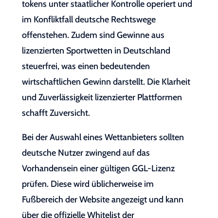
tokens unter staatlicher Kontrolle operiert und
im Konfliktfall deutsche Rechtswege
offenstehen. Zudem sind Gewinne aus
lizenzierten Sportwetten in Deutschland
steuerfrei, was einen bedeutenden
wirtschaftlichen Gewinn darstellt. Die Klarheit
und Zuverlässigkeit lizenzierter Plattformen
schafft Zuversicht.
Bei der Auswahl eines Wettanbieters sollten
deutsche Nutzer zwingend auf das
Vorhandensein einer gültigen GGL-Lizenz
prüfen. Diese wird üblicherweise im
Fußbereich der Website angezeigt und kann
über die offizielle Whitelist der