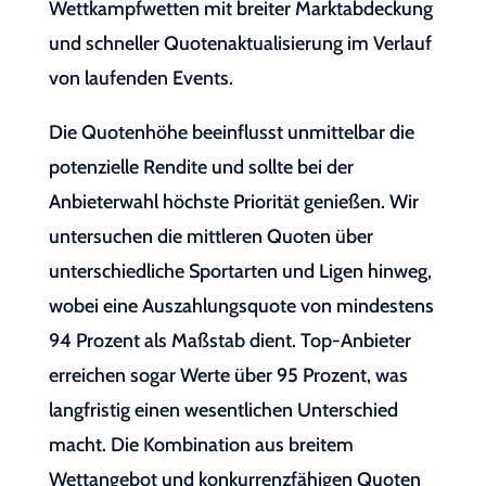
Wettkampfwetten mit breiter Marktabdeckung
und schneller Quotenaktualisierung im Verlauf
von laufenden Events.
Die Quotenhöhe beeinflusst unmittelbar die
potenzielle Rendite und sollte bei der
Anbieterwahl höchste Priorität genießen. Wir
untersuchen die mittleren Quoten über
unterschiedliche Sportarten und Ligen hinweg,
wobei eine Auszahlungsquote von mindestens
94 Prozent als Maßstab dient. Top-Anbieter
erreichen sogar Werte über 95 Prozent, was
langfristig einen wesentlichen Unterschied
macht. Die Kombination aus breitem
Wettangebot und konkurrenzfähigen Quoten