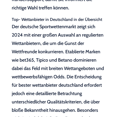
richtige Wahl treffen können.
Top- Wettanbieter in Deutschland in der Übersicht
Der deutsche Sportwettenmarkt zeigt sich
2024 mit einer großen Auswahl an regulierten
Wettanbietern, die um die Gunst der
Wettfreunde konkurrieren. Etablierte Marken
wie bet365, Tipico und Betano dominieren
dabei das Feld mit breiten Wettangeboten und
wettbewerbsfähigen Odds. Die Entscheidung
für bester wettanbieter deutschland erfordert
jedoch eine detaillierte Betrachtung
unterschiedlicher Qualitätskriterien, die über
bloße Bekanntheit hinausgehen. Besonders