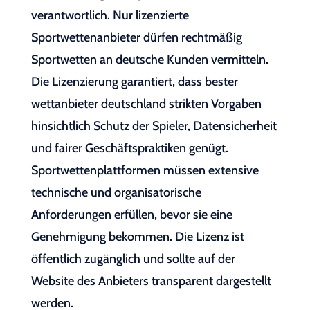
verantwortlich. Nur lizenzierte
Sportwettenanbieter dürfen rechtmäßig
Sportwetten an deutsche Kunden vermitteln.
Die Lizenzierung garantiert, dass bester
wettanbieter deutschland strikten Vorgaben
hinsichtlich Schutz der Spieler, Datensicherheit
und fairer Geschäftspraktiken genügt.
Sportwettenplattformen müssen extensive
technische und organisatorische
Anforderungen erfüllen, bevor sie eine
Genehmigung bekommen. Die Lizenz ist
öffentlich zugänglich und sollte auf der
Website des Anbieters transparent dargestellt
werden.