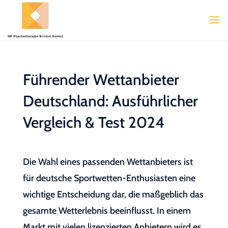
Führender Wettanbieter
Deutschland: Ausführlicher
Vergleich & Test 2024
Die Wahl eines passenden Wettanbieters ist
für deutsche Sportwetten-Enthusiasten eine
wichtige Entscheidung dar, die maßgeblich das
gesamte Wetterlebnis beeinflusst. In einem
Markt mit vielen lizenzierten Anbietern wird es