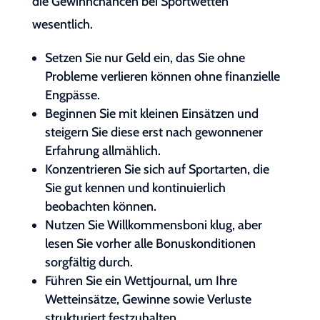
die Gewinnchancen bei Sportwetten
wesentlich.
Setzen Sie nur Geld ein, das Sie ohne
Probleme verlieren können ohne finanzielle
Engpässe.
Beginnen Sie mit kleinen Einsätzen und
steigern Sie diese erst nach gewonnener
Erfahrung allmählich.
Konzentrieren Sie sich auf Sportarten, die
Sie gut kennen und kontinuierlich
beobachten können.
Nutzen Sie Willkommensboni klug, aber
lesen Sie vorher alle Bonuskonditionen
sorgfältig durch.
Führen Sie ein Wettjournal, um Ihre
Wetteinsätze, Gewinne sowie Verluste
strukturiert festzuhalten.