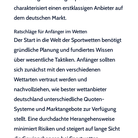
charakterisiert einen erstklassigen Anbieter auf
dem deutschen Markt.
Ratschläge für Anfänger im Wetten
Der Start in die Welt der Sportwetten benötigt
gründliche Planung und fundiertes Wissen
über wesentliche Taktiken. Anfänger sollten
sich zunächst mit den verschiedenen
Wettarten vertraut werden und
nachvollziehen, wie bester wettanbieter
deutschland unterschiedliche Quoten-
Systeme und Marktangebote zur Verfügung
stellt. Eine durchdachte Herangehensweise
minimiert Risiken und steigert auf lange Sicht