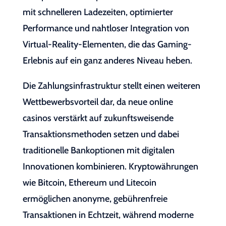
mit schnelleren Ladezeiten, optimierter
Performance und nahtloser Integration von
Virtual-Reality-Elementen, die das Gaming-
Erlebnis auf ein ganz anderes Niveau heben.
Die Zahlungsinfrastruktur stellt einen weiteren
Wettbewerbsvorteil dar, da neue online
casinos verstärkt auf zukunftsweisende
Transaktionsmethoden setzen und dabei
traditionelle Bankoptionen mit digitalen
Innovationen kombinieren. Kryptowährungen
wie Bitcoin, Ethereum und Litecoin
ermöglichen anonyme, gebührenfreie
Transaktionen in Echtzeit, während moderne