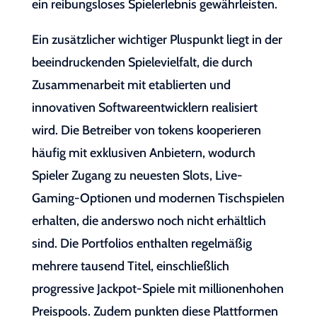
ein reibungsloses Spielerlebnis gewährleisten.
Ein zusätzlicher wichtiger Pluspunkt liegt in der
beeindruckenden Spielevielfalt, die durch
Zusammenarbeit mit etablierten und
innovativen Softwareentwicklern realisiert
wird. Die Betreiber von tokens kooperieren
häufig mit exklusiven Anbietern, wodurch
Spieler Zugang zu neuesten Slots, Live-
Gaming-Optionen und modernen Tischspielen
erhalten, die anderswo noch nicht erhältlich
sind. Die Portfolios enthalten regelmäßig
mehrere tausend Titel, einschließlich
progressive Jackpot-Spiele mit millionenhohen
Preispools. Zudem punkten diese Plattformen