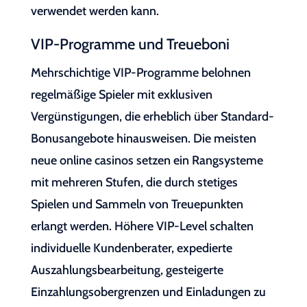
verwendet werden kann.
VIP-Programme und Treueboni
Mehrschichtige VIP-Programme belohnen
regelmäßige Spieler mit exklusiven
Vergünstigungen, die erheblich über Standard-
Bonusangebote hinausweisen. Die meisten
neue online casinos setzen ein Rangsysteme
mit mehreren Stufen, die durch stetiges
Spielen und Sammeln von Treuepunkten
erlangt werden. Höhere VIP-Level schalten
individuelle Kundenberater, expedierte
Auszahlungsbearbeitung, gesteigerte
Einzahlungsobergrenzen und Einladungen zu