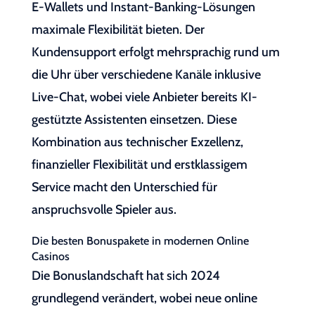
E-Wallets und Instant-Banking-Lösungen
maximale Flexibilität bieten. Der
Kundensupport erfolgt mehrsprachig rund um
die Uhr über verschiedene Kanäle inklusive
Live-Chat, wobei viele Anbieter bereits KI-
gestützte Assistenten einsetzen. Diese
Kombination aus technischer Exzellenz,
finanzieller Flexibilität und erstklassigem
Service macht den Unterschied für
anspruchsvolle Spieler aus.
Die besten Bonuspakete in modernen Online
Casinos
Die Bonuslandschaft hat sich 2024
grundlegend verändert, wobei neue online