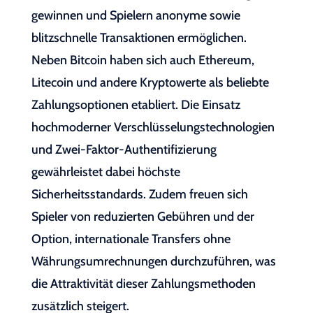
gewinnen und Spielern anonyme sowie
blitzschnelle Transaktionen ermöglichen.
Neben Bitcoin haben sich auch Ethereum,
Litecoin und andere Kryptowerte als beliebte
Zahlungsoptionen etabliert. Die Einsatz
hochmoderner Verschlüsselungstechnologien
und Zwei-Faktor-Authentifizierung
gewährleistet dabei höchste
Sicherheitsstandards. Zudem freuen sich
Spieler von reduzierten Gebühren und der
Option, internationale Transfers ohne
Währungsumrechnungen durchzuführen, was
die Attraktivität dieser Zahlungsmethoden
zusätzlich steigert.