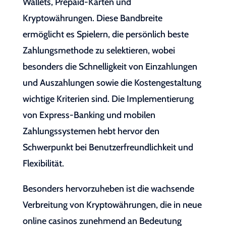
Wallets, Prepaid-Karten und
Kryptowährungen. Diese Bandbreite
ermöglicht es Spielern, die persönlich beste
Zahlungsmethode zu selektieren, wobei
besonders die Schnelligkeit von Einzahlungen
und Auszahlungen sowie die Kostengestaltung
wichtige Kriterien sind. Die Implementierung
von Express-Banking und mobilen
Zahlungssystemen hebt hervor den
Schwerpunkt bei Benutzerfreundlichkeit und
Flexibilität.
Besonders hervorzuheben ist die wachsende
Verbreitung von Kryptowährungen, die in neue
online casinos zunehmend an Bedeutung