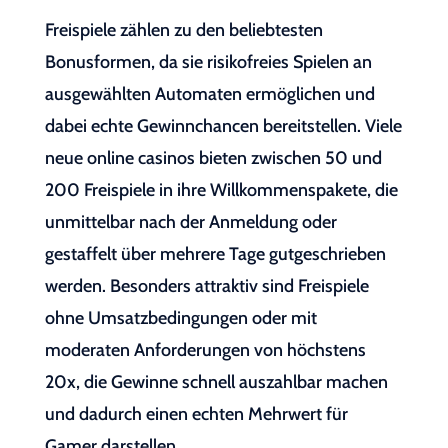
Freispiele zählen zu den beliebtesten
Bonusformen, da sie risikofreies Spielen an
ausgewählten Automaten ermöglichen und
dabei echte Gewinnchancen bereitstellen. Viele
neue online casinos bieten zwischen 50 und
200 Freispiele in ihre Willkommenspakete, die
unmittelbar nach der Anmeldung oder
gestaffelt über mehrere Tage gutgeschrieben
werden. Besonders attraktiv sind Freispiele
ohne Umsatzbedingungen oder mit
moderaten Anforderungen von höchstens
20x, die Gewinne schnell auszahlbar machen
und dadurch einen echten Mehrwert für
Gamer darstellen.