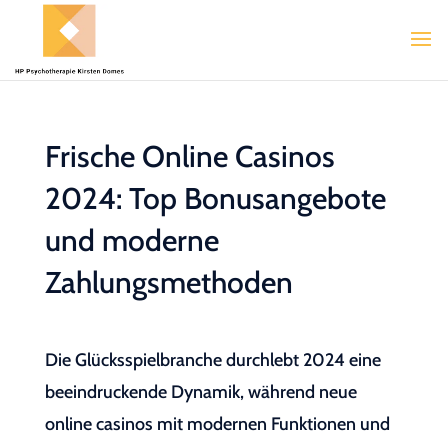
Frische Online Casinos
2024: Top Bonusangebote
und moderne
Zahlungsmethoden
Die Glücksspielbranche durchlebt 2024 eine
beeindruckende Dynamik, während neue
online casinos mit modernen Funktionen und