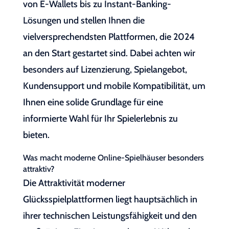
von E-Wallets bis zu Instant-Banking-
Lösungen und stellen Ihnen die
vielversprechendsten Plattformen, die 2024
an den Start gestartet sind. Dabei achten wir
besonders auf Lizenzierung, Spielangebot,
Kundensupport und mobile Kompatibilität, um
Ihnen eine solide Grundlage für eine
informierte Wahl für Ihr Spielerlebnis zu
bieten.
Was macht moderne Online-Spielhäuser besonders
attraktiv?
Die Attraktivität moderner
Glücksspielplattformen liegt hauptsächlich in
ihrer technischen Leistungsfähigkeit und den