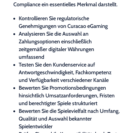
Compliance ein essentielles Merkmal darstellt.
Kontrollieren Sie regulatorische
Genehmigungen von Curacao eGaming
Analysieren Sie die Auswahl an
Zahlungsoptionen einschließlich
zeitgemäßer digitaler Währungen
umfassend
Testen Sie den Kundenservice auf
Antwortgeschwindigkeit, Fachkompetenz
und Verfügbarkeit verschiedener Kanäle
Bewerten Sie Promotionsbedingungen
hinsichtlich Umsatzanforderungen, Fristen
und berechtigter Spiele strukturiert
Bewerten Sie die Spielevielfalt nach Umfang,
Qualität und Auswahl bekannter
Spielentwickler