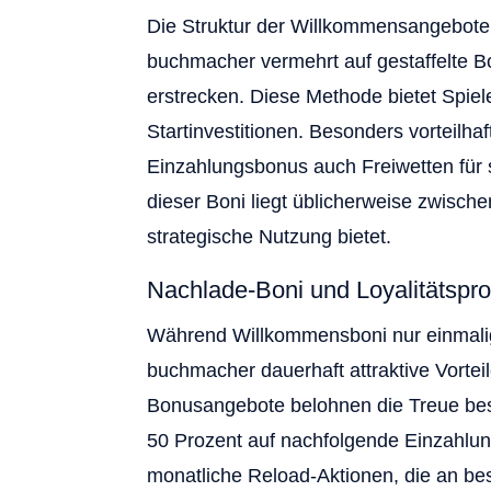
Die Struktur der Willkommensangebote 
buchmacher vermehrt auf gestaffelte B
erstrecken. Diese Methode bietet Spiele
Startinvestitionen. Besonders vorteilh
Einzahlungsbonus auch Freiwetten für 
dieser Boni liegt üblicherweise zwisch
strategische Nutzung bietet.
Nachlade-Boni und Loyalitätsp
Während Willkommensboni nur einmalig
buchmacher dauerhaft attraktive Vorte
Bonusangebote belohnen die Treue be
50 Prozent auf nachfolgende Einzahlung
monatliche Reload-Aktionen, die an b