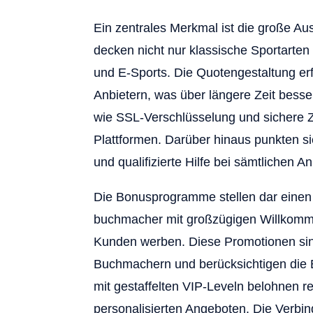
Ein zentrales Merkmal ist die große A
decken nicht nur klassische Sportarte
und E-Sports. Die Quotengestaltung erfo
Anbietern, was über längere Zeit bess
wie SSL-Verschlüsselung und sichere
Plattformen. Darüber hinaus punkten si
und qualifizierte Hilfe bei sämtlichen An
Die Bonusprogramme stellen dar einen 
buchmacher mit großzügigen Willkomm
Kunden werben. Diese Promotionen sind o
Buchmachern und berücksichtigen die 
mit gestaffelten VIP-Leveln belohnen r
personalisierten Angeboten. Die Verb