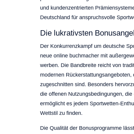
und kundenzentrierten Prämiensystemen
Deutschland für anspruchsvolle Sportw
Die lukrativsten Bonusang
Der Konkurrenzkampf um deutsche Sport
neue online buchmacher mit außergewö
werben. Die Bandbreite reicht von trad
modernen Rückerstattungsangeboten, die
zugeschnitten sind. Besonders hervor
die offenen Nutzungsbedingungen, die 
ermöglicht es jedem Sportwetten-Enthus
Wettstil zu finden.
Die Qualität der Bonusprogramme läss