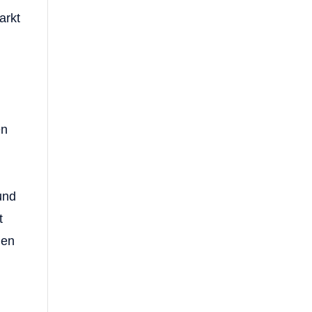
arkt
en
und
t
len
n