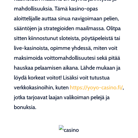
mahdollisuuksia. Tämä kasino-opas
aloittelijalle auttaa sinua navigoimaan pelien,
sääntöjen ja strategioiden maailmassa. Olitpa
sitten kiinnostunut sloteista, pöytäpeleistä tai
live-kasinoista, opimme yhdessä, miten voit
maksimoida voittomahdollisuutesi sekä pitää
hauskaa pelaamisen aikana. Lähde mukaan ja
löydä korkeat voitot! Lisäksi voit tutustua
verkkokasinoihin, kuten
https://yoyo-casino.fi/
,
jotka tarjoavat laajan valikoiman pelejä ja
bonuksia.