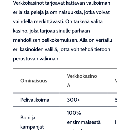
Verkkokasinot tarjoavat kattavan valikoiman
erilaisia pelejä ja ominaisuuksia, jotka voivat
vaihdella merkittävästi. On tärkeää valita
kasino, joka tarjoaa sinulle parhaan
mahdollisen pelikokemuksen. Alla on vertailu
eri kasinoiden välillä, jotta voit tehdä tietoon
perustuvan valinnan.
Verkkokasino
Ominaisuus
Verkko
A
Pelivalikoima
300+
500+
100%
Boni ja
ensimmäisestä
Ilmaisk
kampanjat