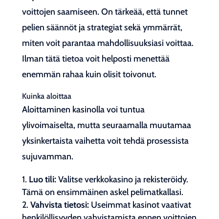
voittojen saamiseen. On tärkeää, että tunnet
pelien säännöt ja strategiat sekä ymmärrät,
miten voit parantaa mahdollisuuksiasi voittaa.
Ilman tätä tietoa voit helposti menettää
enemmän rahaa kuin olisit toivonut.
Kuinka aloittaa
Aloittaminen kasinolla voi tuntua
ylivoimaiselta, mutta seuraamalla muutamaa
yksinkertaista vaihetta voit tehdä prosessista
sujuvamman.
Luo tili:
Valitse verkkokasino ja rekisteröidy.
Tämä on ensimmäinen askel pelimatkallasi.
Vahvista tietosi:
Useimmat kasinot vaativat
henkilöllisyyden vahvistamista ennen voittojen