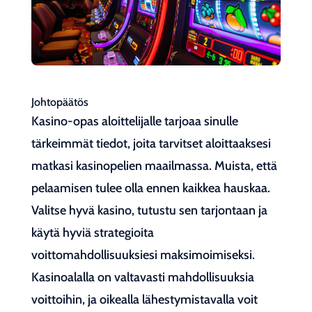
Johtopäätös
Kasino-opas aloittelijalle tarjoaa sinulle
tärkeimmät tiedot, joita tarvitset aloittaaksesi
matkasi kasinopelien maailmassa. Muista, että
pelaamisen tulee olla ennen kaikkea hauskaa.
Valitse hyvä kasino, tutustu sen tarjontaan ja
käytä hyviä strategioita
voittomahdollisuuksiesi maksimoimiseksi.
Kasinoalalla on valtavasti mahdollisuuksia
voittoihin, ja oikealla lähestymistavalla voit