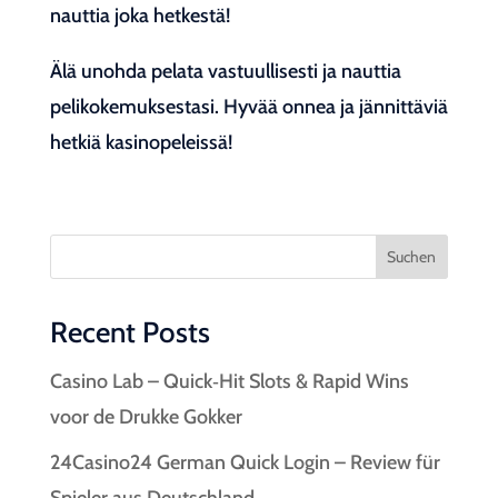
nauttia joka hetkestä!
Älä unohda pelata vastuullisesti ja nauttia
pelikokemuksestasi. Hyvää onnea ja jännittäviä
hetkiä kasinopeleissä!
Suchen
Recent Posts
Casino Lab – Quick‑Hit Slots & Rapid Wins
voor de Drukke Gokker
24Casino24 German Quick Login – Review für