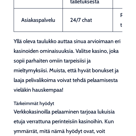
talletuksesta
Rajoit
Asiakaspalvelu
24/7 chat
tunnit
Yllä oleva taulukko auttaa sinua arvioimaan eri
kasinoiden ominaisuuksia. Valitse kasino, joka
sopii parhaiten omiin tarpeisiisi ja
mieltymyksiisi. Muista, että hyvät bonukset ja
laaja pelivalikoima voivat tehdä pelaamisesta
vieläkin hauskempaa!
Tärkeimmät hyödyt
Verkkokasinoilla pelaaminen tarjoaa lukuisia
etuja verrattuna perinteisiin kasinoihin. Kun
ymmärrät, mitä nämä hyödyt ovat, voit