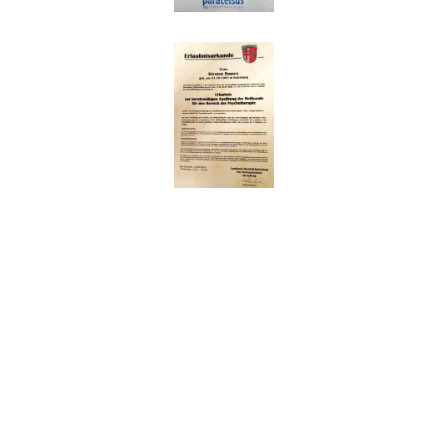
Impressum
|
Datenschutz
© Copyright 2026 HP Psychotherapie Kirsten
Domes