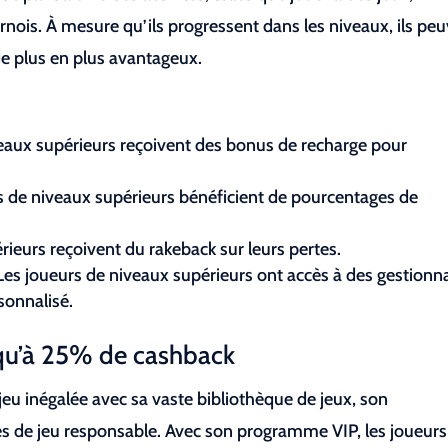
urnois. À mesure qu’ils progressent dans les niveaux, ils pe
e plus en plus avantageux.
veaux supérieurs reçoivent des bonus de recharge pour
s de niveaux supérieurs bénéficient de pourcentages de
rieurs reçoivent du rakeback sur leurs pertes.
es joueurs de niveaux supérieurs ont accès à des gestionn
sonnalisé.
squ’à 25% de cashback
jeu inégalée avec sa vaste bibliothèque de jeux, son
tés de jeu responsable. Avec son programme VIP, les joueurs