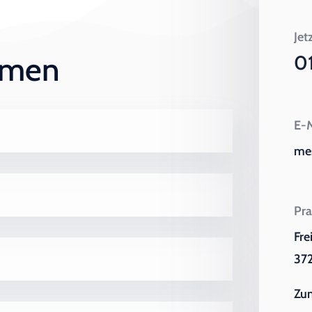
Jet
ehmen
0
E-M
me
Pra
Fre
372
Zu