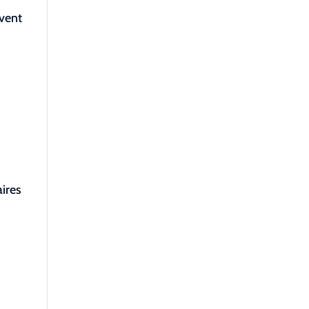
uvent
aires