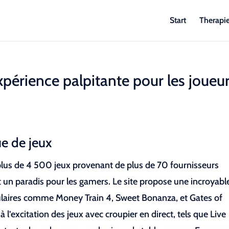
Start
Therapi
xpérience palpitante pour les joueu
ue de jeux
plus de 4 500 jeux provenant de plus de 70 fournisseurs
un paradis pour les gamers. Le site propose une incroyabl
opulaires comme Money Train 4, Sweet Bonanza, et Gates of
l’excitation des jeux avec croupier en direct, tels que Live