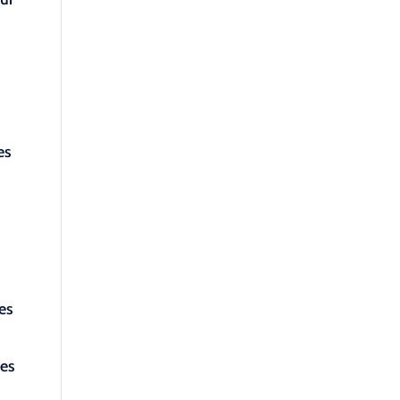
es
es
s
Les