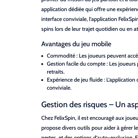
application dédiée qui offre une expérie
interface conviviale, l’application FelixSp
spins lors de leur trajet quotidien ou en a
Avantages du jeu mobile
Commodité : Les joueurs peuvent accéd
Gestion facile du compte : Les joueurs
retraits.
Expérience de jeu fluide : L’applicatio
conviviale.
Gestion des risques – Un asp
Chez FelixSpin, il est encouragé aux joue
propose divers outils pour aider à gérer 
pertes, et des options d’auto-exclusion. E