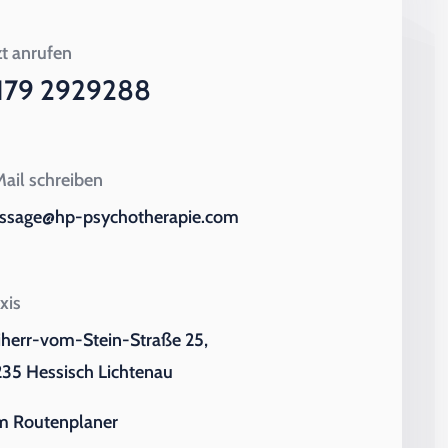
zt anrufen
179 2929288
ail schreiben
ssage@hp-psychotherapie.com
xis
iherr-vom-Stein-Straße 25,
35 Hessisch Lichtenau
m Routenplaner