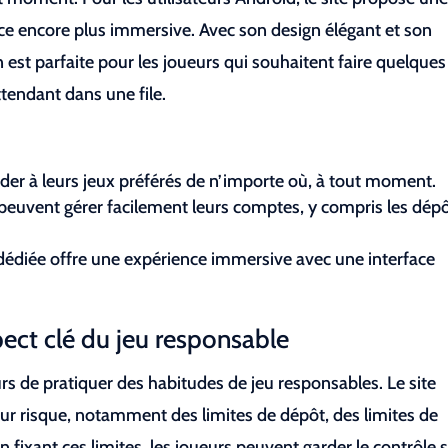
nce encore plus immersive. Avec son design élégant et son
in est parfaite pour les joueurs qui souhaitent faire quelques
ttendant dans une file.
er à leurs jeux préférés de n’importe où, à tout moment.
 peuvent gérer facilement leurs comptes, y compris les dépô
n dédiée offre une expérience immersive avec une interface
ect clé du jeu responsable
urs de pratiquer des habitudes de jeu responsables. Le site
leur risque, notamment des limites de dépôt, des limites de
n fixant ces limites, les joueurs peuvent garder le contrôle 