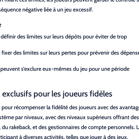
séquence négative liée à un jeu excessif.
e
définir des limites sur leurs dépôts pour éviter de trop
 fixer des limites sur leurs pertes pour prévenir des dépens
s peuvent s’exclure eux-mêmes du jeu pour une période
xclusifs pour les joueurs fidèles
 pour récompenser la fidélité des joueurs avec des avantag
tème par niveaux, avec des niveaux supérieurs offrant de
 du rakeback, et des gestionnaires de compte personnels. 
cipant à diverses activités, telles que jouer à des jeux,