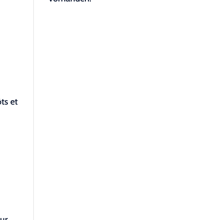
ts et
sur