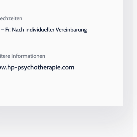
echzeiten
– Fr: Nach individueller Vereinbarung
tere Informationen
w.hp-psychotherapie.com