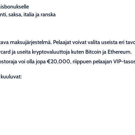
aisbonukselle
ti, saksa, italia ja ranska
va maksujärjestelmä. Pelaajat voivat valita useista eri tavo
card ja useita kryptovaluuttoja kuten Bitcoin ja Ethereum.
storaja voi olla jopa €20,000, riippuen pelaajan VIP-tasos
 kuuluvat: