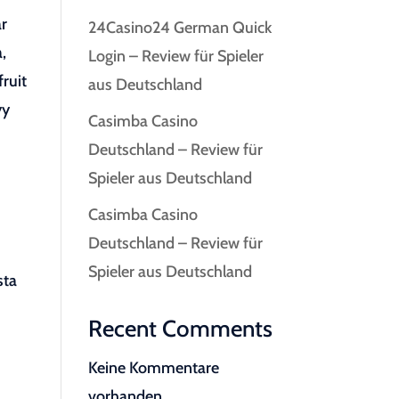
ar
24Casino24 German Quick
,
Login – Review für Spieler
fruit
aus Deutschland
yy
Casimba Casino
Deutschland – Review für
Spieler aus Deutschland
Casimba Casino
Deutschland – Review für
Spieler aus Deutschland
sta
Recent Comments
Keine Kommentare
vorhanden.