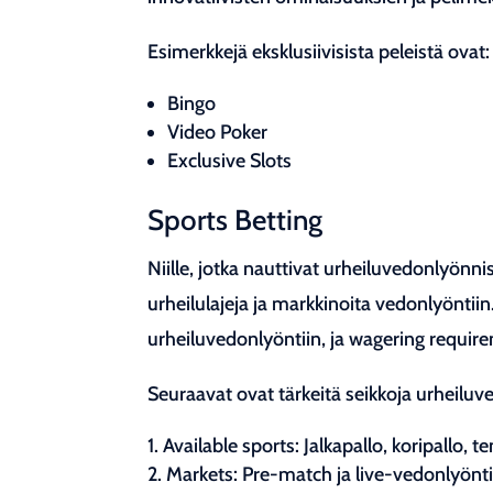
Esimerkkejä eksklusiivisista peleistä ovat:
Bingo
Video Poker
Exclusive Slots
Sports Betting
Niille, jotka nauttivat urheiluvedonlyönni
urheilulajeja ja markkinoita vedonlyöntii
urheiluvedonlyöntiin, ja wagering require
Seuraavat ovat tärkeitä seikkoja urheilu
Available sports: Jalkapallo, koripallo, 
Markets: Pre-match ja live-vedonlyönt