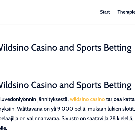
Start
Therapi
Wildsino Casino and Sports Betting
Wildsino Casino and Sports Betting
heiluvedonlyönnin jännityksestä,
wildsino casino
tarjoaa katt
yksiin. Valittavana on yli 9 000 peliä, mukaan lukien slotit
n pelaajilla on valinnanvaraa. Sivusto on saatavilla 28 kielellä
lle.