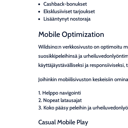
Cashback-bonukset
Eksklusiiviset tarjoukset
Lisääntynyt nostoraja
Mobile Optimization
Wildsino:n verkkosivusto on optimoitu mob
suosikkipeleihinsä ja urheiluvedonlyöntima
käyttäjäystävälliseksi ja responsiiviseksi
Joihinkin mobiilisivuston keskeisiin omina
Helppo navigointi
Nopeat latausajat
Koko pääsy peleihin ja urheiluvedonlyö
Casual Mobile Play