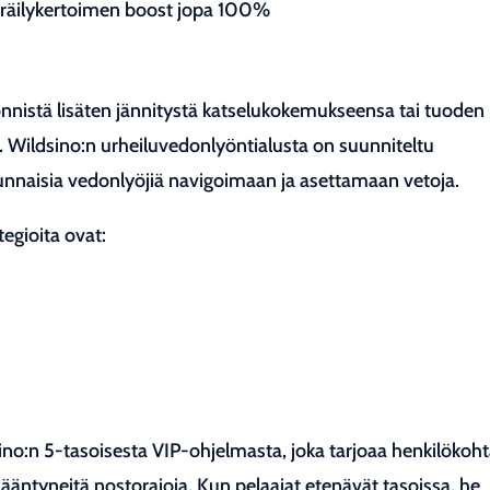
eräilykertoimen boost jopa 100%
nnistä lisäten jännitystä katselukokemukseensa tai tuoden
sa. Wildsino:n urheiluvedonlyöntialusta on suunniteltu
tunnaisia vedonlyöjiä navigoimaan ja asettamaan vetoja.
tegioita ovat:
ino:n 5-tasoisesta VIP-ohjelmasta, joka tarjoaa henkilökoht
lisääntyneitä nostorajoja. Kun pelaajat etenävät tasoissa, he