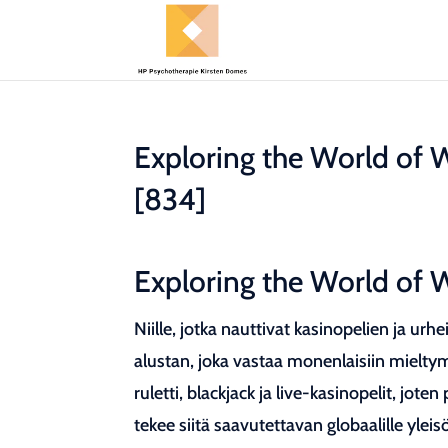
Exploring the World of 
[834]
Exploring the World of 
Niille, jotka nauttivat kasinopelien ja ur
alustan, joka vastaa monenlaisiin mieltym
ruletti, blackjack ja live-kasinopelit, jote
tekee siitä saavutettavan globaalille yleisö