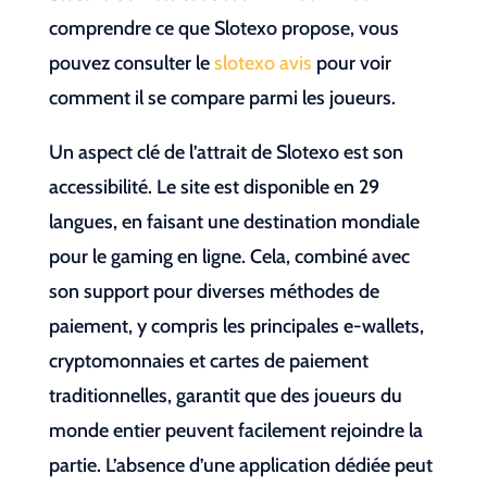
comprendre ce que Slotexo propose, vous
pouvez consulter le
slotexo avis
pour voir
comment il se compare parmi les joueurs.
Un aspect clé de l’attrait de Slotexo est son
accessibilité. Le site est disponible en 29
langues, en faisant une destination mondiale
pour le gaming en ligne. Cela, combiné avec
son support pour diverses méthodes de
paiement, y compris les principales e-wallets,
cryptomonnaies et cartes de paiement
traditionnelles, garantit que des joueurs du
monde entier peuvent facilement rejoindre la
partie. L’absence d’une application dédiée peut