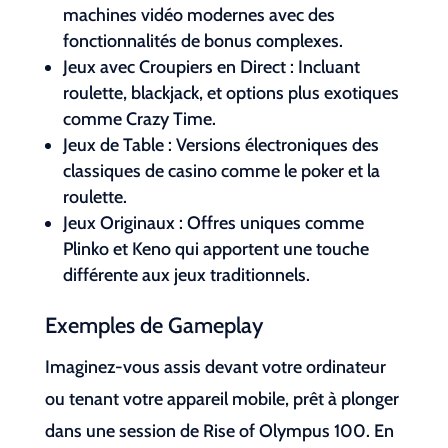
machines vidéo modernes avec des
fonctionnalités de bonus complexes.
Jeux avec Croupiers en Direct : Incluant
roulette, blackjack, et options plus exotiques
comme Crazy Time.
Jeux de Table : Versions électroniques des
classiques de casino comme le poker et la
roulette.
Jeux Originaux : Offres uniques comme
Plinko et Keno qui apportent une touche
différente aux jeux traditionnels.
Exemples de Gameplay
Imaginez-vous assis devant votre ordinateur
ou tenant votre appareil mobile, prêt à plonger
dans une session de Rise of Olympus 100. En