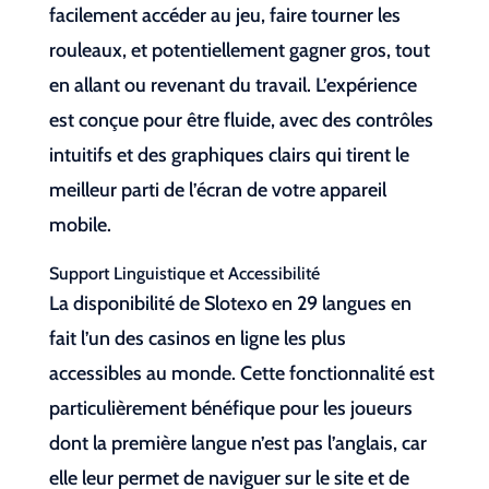
facilement accéder au jeu, faire tourner les
rouleaux, et potentiellement gagner gros, tout
en allant ou revenant du travail. L’expérience
est conçue pour être fluide, avec des contrôles
intuitifs et des graphiques clairs qui tirent le
meilleur parti de l’écran de votre appareil
mobile.
Support Linguistique et Accessibilité
La disponibilité de Slotexo en 29 langues en
fait l’un des casinos en ligne les plus
accessibles au monde. Cette fonctionnalité est
particulièrement bénéfique pour les joueurs
dont la première langue n’est pas l’anglais, car
elle leur permet de naviguer sur le site et de