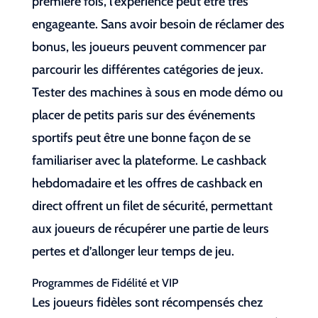
première fois, l’expérience peut être très
engageante. Sans avoir besoin de réclamer des
bonus, les joueurs peuvent commencer par
parcourir les différentes catégories de jeux.
Tester des machines à sous en mode démo ou
placer de petits paris sur des événements
sportifs peut être une bonne façon de se
familiariser avec la plateforme. Le cashback
hebdomadaire et les offres de cashback en
direct offrent un filet de sécurité, permettant
aux joueurs de récupérer une partie de leurs
pertes et d’allonger leur temps de jeu.
Programmes de Fidélité et VIP
Les joueurs fidèles sont récompensés chez