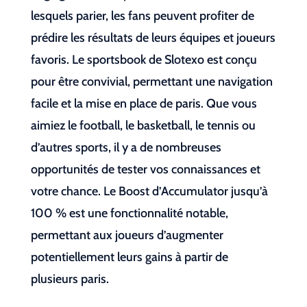
lesquels parier, les fans peuvent profiter de
prédire les résultats de leurs équipes et joueurs
favoris. Le sportsbook de Slotexo est conçu
pour être convivial, permettant une navigation
facile et la mise en place de paris. Que vous
aimiez le football, le basketball, le tennis ou
d’autres sports, il y a de nombreuses
opportunités de tester vos connaissances et
votre chance. Le Boost d’Accumulator jusqu’à
100 % est une fonctionnalité notable,
permettant aux joueurs d’augmenter
potentiellement leurs gains à partir de
plusieurs paris.