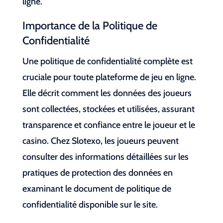
ligne.
Importance de la Politique de
Confidentialité
Une politique de confidentialité complète est
cruciale pour toute plateforme de jeu en ligne.
Elle décrit comment les données des joueurs
sont collectées, stockées et utilisées, assurant
transparence et confiance entre le joueur et le
casino. Chez Slotexo, les joueurs peuvent
consulter des informations détaillées sur les
pratiques de protection des données en
examinant le document de politique de
confidentialité disponible sur le site.