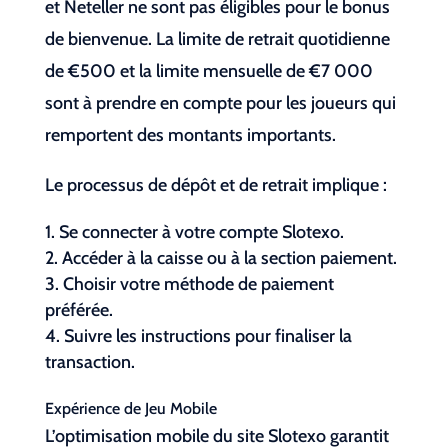
et Neteller ne sont pas éligibles pour le bonus
de bienvenue. La limite de retrait quotidienne
de €500 et la limite mensuelle de €7 000
sont à prendre en compte pour les joueurs qui
remportent des montants importants.
Le processus de dépôt et de retrait implique :
Se connecter à votre compte Slotexo.
Accéder à la caisse ou à la section paiement.
Choisir votre méthode de paiement
préférée.
Suivre les instructions pour finaliser la
transaction.
Expérience de Jeu Mobile
L’optimisation mobile du site Slotexo garantit