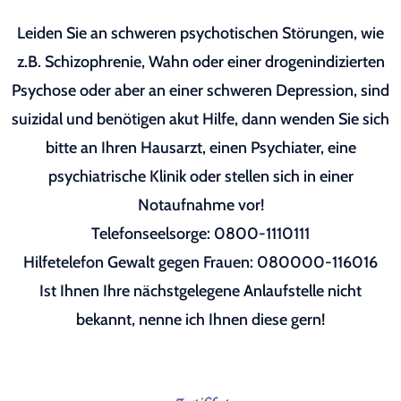
Leiden Sie an schweren psychotischen Störungen, wie
z.B. Schizophrenie, Wahn oder einer drogenindizierten
Psychose oder aber an einer schweren Depression, sind
suizidal und benötigen akut Hilfe, dann wenden Sie sich
bitte an Ihren Hausarzt, einen Psychiater, eine
psychiatrische Klinik oder stellen sich in einer
Notaufnahme vor!
Telefonseelsorge: 0800-1110111
Hilfetelefon Gewalt gegen Frauen: 080000-116016
Ist Ihnen Ihre nächstgelegene Anlaufstelle nicht
bekannt, nenne ich Ihnen diese gern!