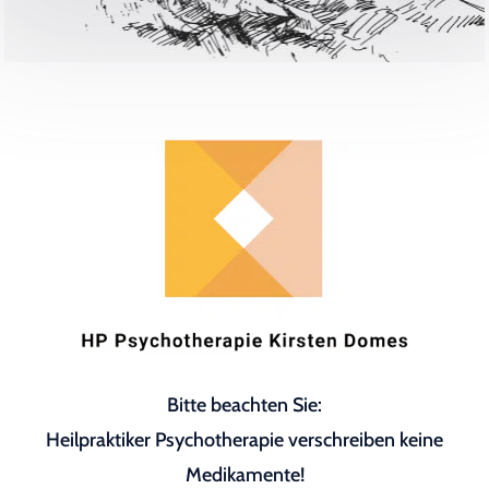
Bitte beachten Sie:
Heilpraktiker Psychotherapie verschreiben keine
Medikamente!