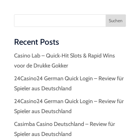
Suchen
Recent Posts
Casino Lab – Quick‑Hit Slots & Rapid Wins
voor de Drukke Gokker
24Casino24 German Quick Login – Review für
Spieler aus Deutschland
24Casino24 German Quick Login – Review für
Spieler aus Deutschland
Casimba Casino Deutschland – Review für
Spieler aus Deutschland