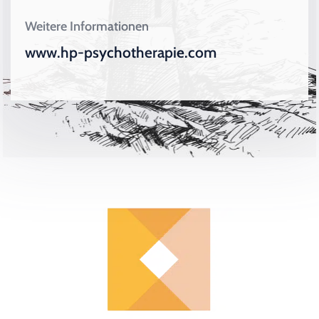
Weitere Informationen
www.hp-psychotherapie.com