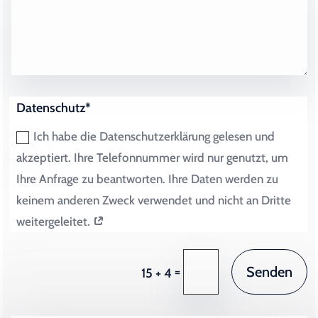
Datenschutz*
Ich habe die Datenschutzerklärung gelesen und
akzeptiert. Ihre Telefonnummer wird nur genutzt, um
Ihre Anfrage zu beantworten. Ihre Daten werden zu
keinem anderen Zweck verwendet und nicht an Dritte
weitergeleitet.
Senden
=
15 + 4