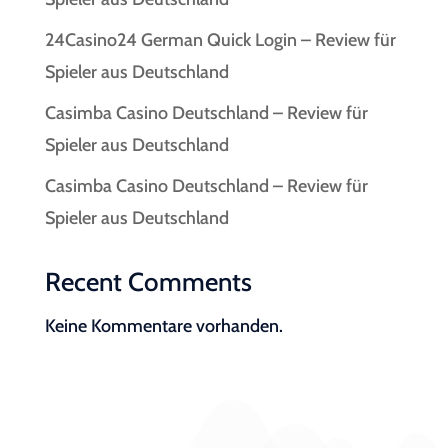
24Casino24 German Quick Login – Review für
Spieler aus Deutschland
Casimba Casino Deutschland – Review für
Spieler aus Deutschland
Casimba Casino Deutschland – Review für
Spieler aus Deutschland
Recent Comments
Keine Kommentare vorhanden.