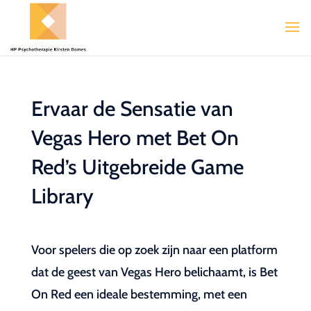
Ervaar de Sensatie van
Vegas Hero met Bet On
Red’s Uitgebreide Game
Library
Voor spelers die op zoek zijn naar een platform
dat de geest van Vegas Hero belichaamt, is Bet
On Red een ideale bestemming, met een