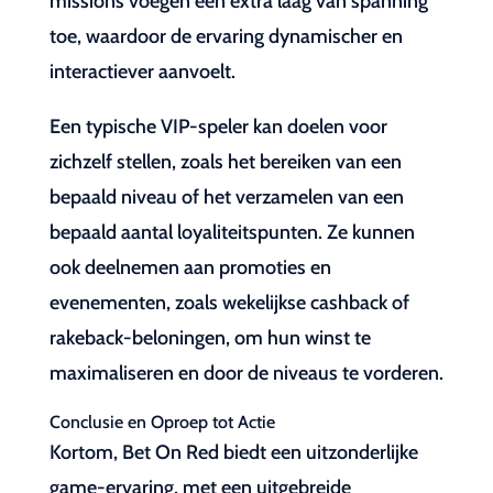
missions voegen een extra laag van spanning
toe, waardoor de ervaring dynamischer en
interactiever aanvoelt.
Een typische VIP-speler kan doelen voor
zichzelf stellen, zoals het bereiken van een
bepaald niveau of het verzamelen van een
bepaald aantal loyaliteitspunten. Ze kunnen
ook deelnemen aan promoties en
evenementen, zoals wekelijkse cashback of
rakeback-beloningen, om hun winst te
maximaliseren en door de niveaus te vorderen.
Conclusie en Oproep tot Actie
Kortom, Bet On Red biedt een uitzonderlijke
game-ervaring, met een uitgebreide