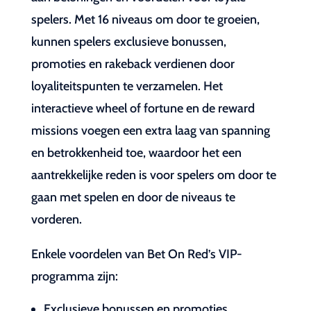
spelers. Met 16 niveaus om door te groeien,
kunnen spelers exclusieve bonussen,
promoties en rakeback verdienen door
loyaliteitspunten te verzamelen. Het
interactieve wheel of fortune en de reward
missions voegen een extra laag van spanning
en betrokkenheid toe, waardoor het een
aantrekkelijke reden is voor spelers om door te
gaan met spelen en door de niveaus te
vorderen.
Enkele voordelen van Bet On Red’s VIP-
programma zijn:
Exclusieve bonussen en promoties