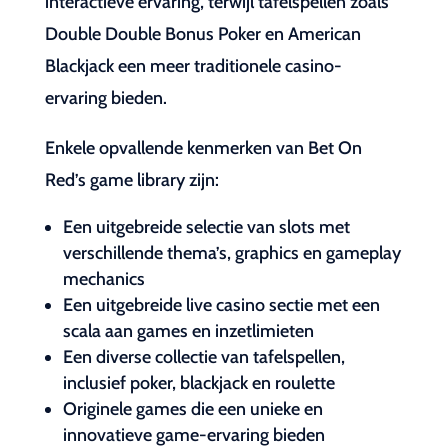
interactieve ervaring, terwijl tafelspellen zoals
Double Double Bonus Poker en American
Blackjack een meer traditionele casino-
ervaring bieden.
Enkele opvallende kenmerken van Bet On
Red’s game library zijn:
Een uitgebreide selectie van slots met
verschillende thema’s, graphics en gameplay
mechanics
Een uitgebreide live casino sectie met een
scala aan games en inzetlimieten
Een diverse collectie van tafelspellen,
inclusief poker, blackjack en roulette
Originele games die een unieke en
innovatieve game-ervaring bieden