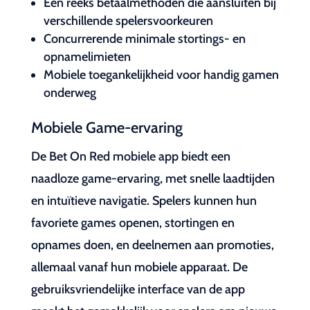
Een reeks betaalmethoden die aansluiten bij
verschillende spelersvoorkeuren
Concurrerende minimale stortings- en
opnamelimieten
Mobiele toegankelijkheid voor handig gamen
onderweg
Mobiele Game-ervaring
De Bet On Red mobiele app biedt een
naadloze game-ervaring, met snelle laadtijden
en intuïtieve navigatie. Spelers kunnen hun
favoriete games openen, stortingen en
opnames doen, en deelnemen aan promoties,
allemaal vanaf hun mobiele apparaat. De
gebruiksvriendelijke interface van de app