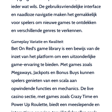
ieder wat wils. De gebruiksvriendelijke interface
en naadloze navigatie maken het gemakkelijk
voor spelers om nieuwe games te ontdekken
en verschillende genres te verkennen.
Gameplay Variatie en Kwaliteit
Bet On Red’s game library is een bewijs van de
inzet van het platform om een uitzonderlijke
game-ervaring te bieden. Met games zoals
Megaways, Jackpots en Bonus Buys kunnen
spelers genieten van een scala aan
opwindende functies en mechanics. De live
casino sectie, met games zoals Crazy Time en
Power Up Roulette, biedt een meeslepende en