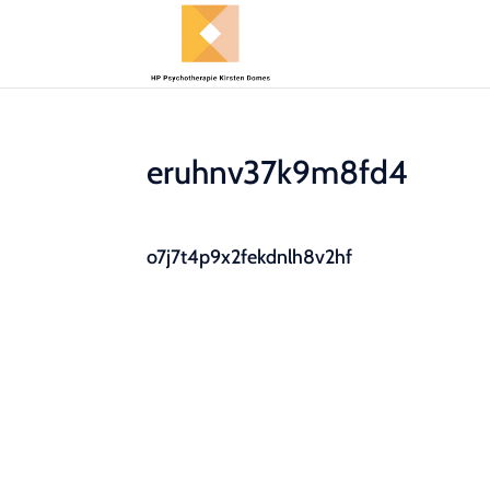
eruhnv37k9m8fd4
o7j7t4p9x2fekdnlh8v2hf