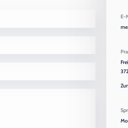
E-M
me
Pra
Fre
372
Zu
Spr
Mo 