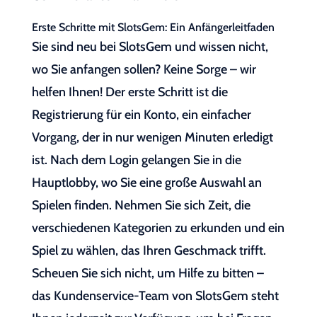
Erste Schritte mit SlotsGem: Ein Anfängerleitfaden
Sie sind neu bei SlotsGem und wissen nicht,
wo Sie anfangen sollen? Keine Sorge – wir
helfen Ihnen! Der erste Schritt ist die
Registrierung für ein Konto, ein einfacher
Vorgang, der in nur wenigen Minuten erledigt
ist. Nach dem Login gelangen Sie in die
Hauptlobby, wo Sie eine große Auswahl an
Spielen finden. Nehmen Sie sich Zeit, die
verschiedenen Kategorien zu erkunden und ein
Spiel zu wählen, das Ihren Geschmack trifft.
Scheuen Sie sich nicht, um Hilfe zu bitten –
das Kundenservice-Team von SlotsGem steht