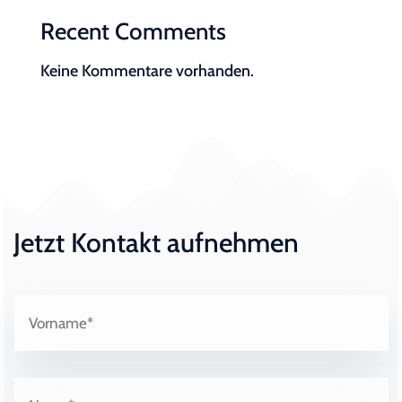
Recent Comments
Keine Kommentare vorhanden.
Jetzt Kontakt aufnehmen