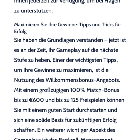
Ihnen jederzeit zur Verfügung, um bei Fragen
zu unterstützen.
Maximieren Sie Ihre Gewinne: Tipps und Tricks für
Erfolg
Sie haben die Grundlagen verstanden – jetzt ist
es an der Zeit, Ihr Gameplay auf die nächste
Stufe zu heben. Einer der wichtigsten Tipps,
um Ihre Gewinne zu maximieren, ist die
Nutzung des Willkommensbonus-Angebots.
Mit einem großzügigen 100% Match-Bonus
bis zu €600 und bis zu 125 Freispielen können
Sie mit einem guten Start durchstarten und
sich eine solide Basis für zukünftigen Erfolg
schaffen. Ein weiterer wichtiger Aspekt des