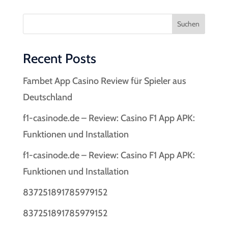
Suchen
Recent Posts
Fambet App Casino Review für Spieler aus
Deutschland
f1-casinode.de – Review: Casino F1 App APK:
Funktionen und Installation
f1-casinode.de – Review: Casino F1 App APK:
Funktionen und Installation
837251891785979152
837251891785979152