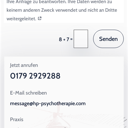
Ihre Anfrage zu beantworten. Ihre Daten werden zu
keinem anderen Zweck verwendet und nicht an Dritte
weitergeleitet.
Senden
=
8 + 7
Jetzt anrufen
0179 2929288
E-Mail schreiben
message@hp-psychotherapie.com
Praxis