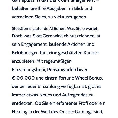
Gameplays ist das Bankroll-Management –
behalten Sie Ihre Ausgaben im Blick und
vermeiden Sie es, zu viel auszugeben.
SlotsGems laufende Aktionen: Was Sie erwartet
Doch was SlotsGem wirklich auszeichnet, ist
sein Engagement, laufende Aktionen und
Belohnungen für seine geschätzten Kunden
anzubieten. Mit regelmäßigen
Einzahlungsboni, Preisabwürfen bis zu
€100.000 und einem Fortune Wheel Bonus,
der bei jeder Einzahlung verfügbar ist, gibt es
immer etwas Neues und Aufregendes zu
entdecken. Ob Sie ein erfahrener Profi oder ein
Neuling in der Welt des Online-Gamings sind,