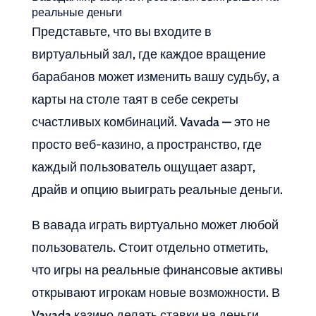
реальные деньги
Представьте, что вы входите в
виртуальный зал, где каждое вращение
барабанов может изменить вашу судьбу, а
карты на столе таят в себе секреты
счастливых комбинаций. Vavada — это не
просто веб-казино, а пространство, где
каждый пользователь ощущает азарт,
драйв и опцию выиграть реальные деньги.
В вавада играть виртуально может любой
пользователь. Стоит отдельно отметить,
что игры на реальные финансовые активы
открывают игрокам новые возможности. В
Vavada казино делать ставки на деньги