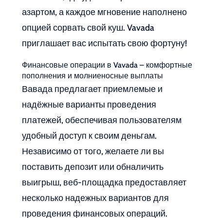
азартом, а каждое мгновение наполнено
опцией сорвать свой куш. Vavada
приглашает вас испытать свою фортуну!
Финансовые операции в Vavada – комфортные
пополнения и молниеносные выплаты
Вавада предлагает приемлемые и
надёжные варианты проведения
платежей, обеспечивая пользователям
удобный доступ к своим деньгам.
Независимо от того, желаете ли вы
поставить депозит или обналичить
выигрыш, веб-площадка предоставляет
несколько надежных вариантов для
проведения финансовых операций.