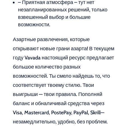
– Приятная атмосфера – тут нет
незапланированных решений, только
взвешенный выбор и большие
возможности.
Азартные развлечения, которые
открывают новые грани азарта! В текущем
году Vavada настоящий ресурс предлагает
большое количество разных
возможностей. Ты смело найдешь то, что
соответствует твоему стилю. Твои
выигрыши — твои правила. Пополняй
баланс и обналичивай средства через
Visa, Mastercard, PostePay, PayPal, Skrill—
незамедлительно, удобно, без проблем.