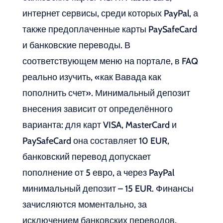
интернет сервисы, среди которых PayPal, а
также предоплаченные карты PaySafeCard
и банковские переводы. В
соответствующем меню на портале, в FAQ
реально изучить, «как Вавада как
пополнить счет». Минимальный депозит
внесения зависит от определённого
варианта: для карт VISA, MasterCard и
PaySafeCard она составляет 10 EUR,
банковский перевод допускает
пополнение от 5 евро, а через PayPal
минимальный депозит – 15 EUR. Финансы
зачисляются моментально, за
исключением банковских переводов,