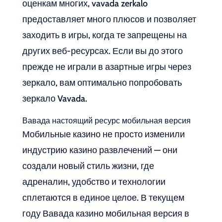
оценкам многих, vavada zerkalo
предоставляет много плюсов и позволяет
заходить в игры, когда те запрещены на
других веб-ресурсах. Если вы до этого
прежде не играли в азартные игры через
зеркало, вам оптимально попробовать
зеркало Vavada.
Вавада настоящий ресурс мобильная версия
Мобильные казино не просто изменили
индустрию казино развлечений — они
создали новый стиль жизни, где
адреналин, удобство и технологии
сплетаются в единое целое. В текущем
году Вавада казино мобильная версия в