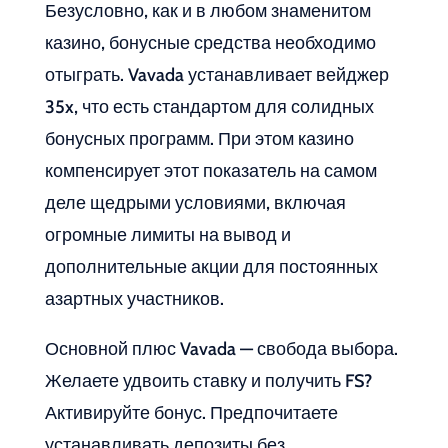
Безусловно, как и в любом знаменитом
казино, бонусные средства необходимо
отыграть. Vavada устанавливает вейджер
35x, что есть стандартом для солидных
бонусных программ. При этом казино
компенсирует этот показатель на самом
деле щедрыми условиями, включая
огромные лимиты на вывод и
дополнительные акции для постоянных
азартных участников.
Основной плюс Vavada — свобода выбора.
Желаете удвоить ставку и получить FS?
Активируйте бонус. Предпочитаете
устанавливать депозиты без