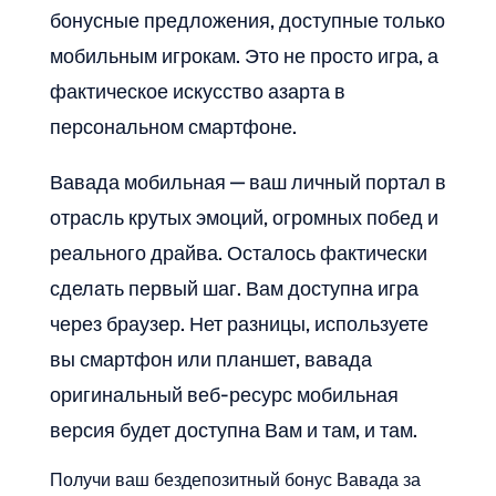
бонусные предложения, доступные только
мобильным игрокам. Это не просто игра, а
фактическое искусство азарта в
персональном смартфоне.
Вавада мобильная — ваш личный портал в
отрасль крутых эмоций, огромных побед и
реального драйва. Осталось фактически
сделать первый шаг. Вам доступна игра
через браузер. Нет разницы, используете
вы смартфон или планшет, вавада
оригинальный веб-ресурс мобильная
версия будет доступна Вам и там, и там.
Получи ваш бездепозитный бонус Вавада за