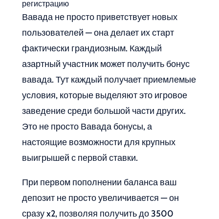
регистрацию
Вавада не просто приветствует новых
пользователей — она делает их старт
фактически грандиозным. Каждый
азартный участник может получить бонус
вавада. Тут каждый получает приемлемые
условия, которые выделяют это игровое
заведение среди большой части других.
Это не просто Вавада бонусы, а
настоящие возможности для крупных
выигрышей с первой ставки.
При первом пополнении баланса ваш
депозит не просто увеличивается — он
сразу x2, позволяя получить до 3500