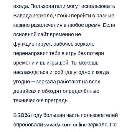
входа. Пользователи могут использовать
Вавада зеркало, чтобы перейти в разные
казино развлечения в любое время. Если
основной сайт временно не
функционирует, рабочее зеркало
перенаправит тебя в игру без потери
времени и выигрышей. Ты можешь
наслаждаться игрой где угодно и когда
угодно — зеркала работают на всех
девайсах и обходят определённые
технические преграды.
В 2026 году большая часть пользователей
опробовали vavada.com online зеркало. По