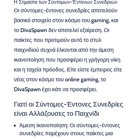
Η Σημασία των Σύντομων-Έντονων Συνεδριών
Οι σύντομες-έντονες συνεδρίες αποτελούν
βασικό στοιχείο στον κόσμο του gaming, και
το DivaSpawn δεν αποτελεί εξαίρεση. Οι
παίκτες που προτιμούν αυτό το στυλ
παιχνιδιού συχνά έλκονται από την άμεση
ικανοποίηση που προσφέρει η γρήγορη νίκη
και η ταχεία πρόοδος. Είτε είστε έμπειρος είτε
νέος στον κόσμο του online gaming, το
DivaSpawn έχει κάτι να προσφέρει.
Γιατί οι Σύντομες-Έντονες Συνεδρίες
είναι Αλλάζουσες το Παιχνίδι
Άμεση Ικανοποίηση: Οι σύντομες-έντονες
συνεδρίες παρέχουν στους παίκτες μια