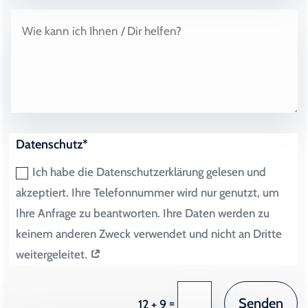
Datenschutz*
Ich habe die Datenschutzerklärung gelesen und
akzeptiert. Ihre Telefonnummer wird nur genutzt, um
Ihre Anfrage zu beantworten. Ihre Daten werden zu
keinem anderen Zweck verwendet und nicht an Dritte
weitergeleitet.
Senden
=
12 + 9