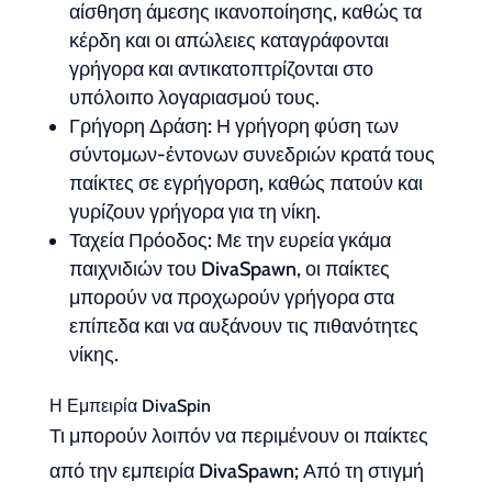
αίσθηση άμεσης ικανοποίησης, καθώς τα
κέρδη και οι απώλειες καταγράφονται
γρήγορα και αντικατοπτρίζονται στο
υπόλοιπο λογαριασμού τους.
Γρήγορη Δράση: Η γρήγορη φύση των
σύντομων-έντονων συνεδριών κρατά τους
παίκτες σε εγρήγορση, καθώς πατούν και
γυρίζουν γρήγορα για τη νίκη.
Ταχεία Πρόοδος: Με την ευρεία γκάμα
παιχνιδιών του DivaSpawn, οι παίκτες
μπορούν να προχωρούν γρήγορα στα
επίπεδα και να αυξάνουν τις πιθανότητες
νίκης.
Η Εμπειρία DivaSpin
Τι μπορούν λοιπόν να περιμένουν οι παίκτες
από την εμπειρία DivaSpawn; Από τη στιγμή