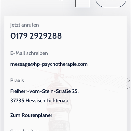
Jetzt anrufen
0179 2929288
E-Mail schreiben
message@hp-psychotherapie.com
Praxis
Freiherr-vom-Stein-Straße 25,
37235 Hessisch Lichtenau
Zum Routenplaner