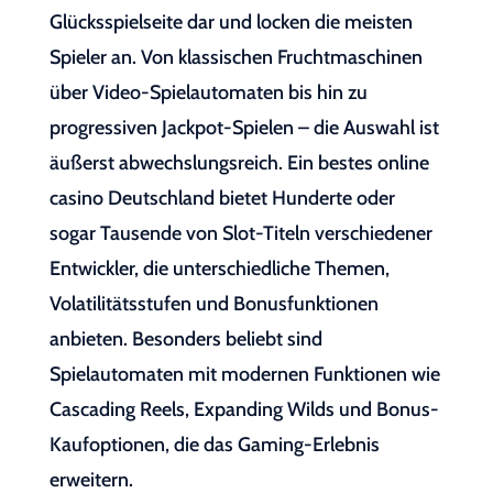
Glücksspielseite dar und locken die meisten
Spieler an. Von klassischen Fruchtmaschinen
über Video-Spielautomaten bis hin zu
progressiven Jackpot-Spielen – die Auswahl ist
äußerst abwechslungsreich. Ein bestes online
casino Deutschland bietet Hunderte oder
sogar Tausende von Slot-Titeln verschiedener
Entwickler, die unterschiedliche Themen,
Volatilitätsstufen und Bonusfunktionen
anbieten. Besonders beliebt sind
Spielautomaten mit modernen Funktionen wie
Cascading Reels, Expanding Wilds und Bonus-
Kaufoptionen, die das Gaming-Erlebnis
erweitern.