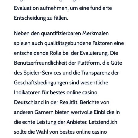
Evaluation aufnehmen, um eine fundierte
Entscheidung zu fällen.
Neben den quantifizierbaren Merkmalen
spielen auch qualitätsgebundene Faktoren eine
entscheidende Rolle bei der Evaluierung. Die
Benutzerfreundlichkeit der Plattform, die Güte
des Spieler-Services und die Transparenz der
Geschäftsbedingungen sind wesentliche
Indikatoren für bestes online casino
Deutschland in der Realität. Berichte von
anderen Gamern bieten wertvolle Einblicke in
die echte Leistung der Anbieter. Letztendlich
sollte die Wahl von bestes online casino