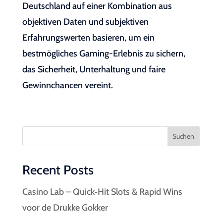
Deutschland auf einer Kombination aus
objektiven Daten und subjektiven
Erfahrungswerten basieren, um ein
bestmögliches Gaming-Erlebnis zu sichern,
das Sicherheit, Unterhaltung und faire
Gewinnchancen vereint.
Suchen
Recent Posts
Casino Lab – Quick‑Hit Slots & Rapid Wins
voor de Drukke Gokker