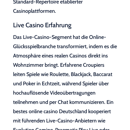
Standard-Repertoire etablierter
Casinoplattformen.
Live Casino Erfahrung
Das Live-Casino-Segment hat die Online-
Glücksspielbranche transformiert, indem es die
Atmosphäre eines realen Casinos direkt ins
Wohnzimmer bringt. Erfahrene Croupiers
leiten Spiele wie Roulette, Blackjack, Baccarat
und Poker in Echtzeit, während Spieler über
hochauflösende Videoübertragungen
teilnehmen und per Chat kommunizieren. Ein
bestes online casino Deutschland kooperiert
mit führenden Live-Casino-Anbietern wie