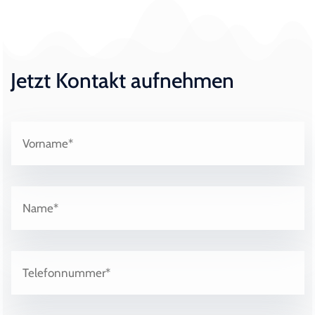
Jetzt Kontakt aufnehmen