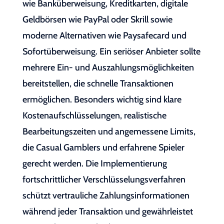
wie Banküberweisung, Kreditkarten, digitale
Geldbörsen wie PayPal oder Skrill sowie
moderne Alternativen wie Paysafecard und
Sofortüberweisung. Ein seriöser Anbieter sollte
mehrere Ein- und Auszahlungsmöglichkeiten
bereitstellen, die schnelle Transaktionen
ermöglichen. Besonders wichtig sind klare
Kostenaufschlüsselungen, realistische
Bearbeitungszeiten und angemessene Limits,
die Casual Gamblers und erfahrene Spieler
gerecht werden. Die Implementierung
fortschrittlicher Verschlüsselungsverfahren
schützt vertrauliche Zahlungsinformationen
während jeder Transaktion und gewährleistet