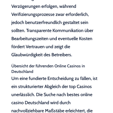
Verzögerungen erfolgen, während
Verifizierungsprozesse zwar erforderlich,
jedoch benutzerfreundlich gestaltet sein
sollten. Transparente Kommunikation über
Bearbeitungszeiten und eventuelle Kosten
fördert Vertrauen und zeigt die
Glaubwürdigkeit des Betreibers.
Übersicht der führenden Online Casinos in
Deutschland
Um eine fundierte Entscheidung zu fällen, ist
ein strukturierter Abgleich der top Casinos
unerlässlich. Die Suche nach bestes online
casino Deutschland wird durch
nachvollziehbare Maßstäbe erleichtert, die