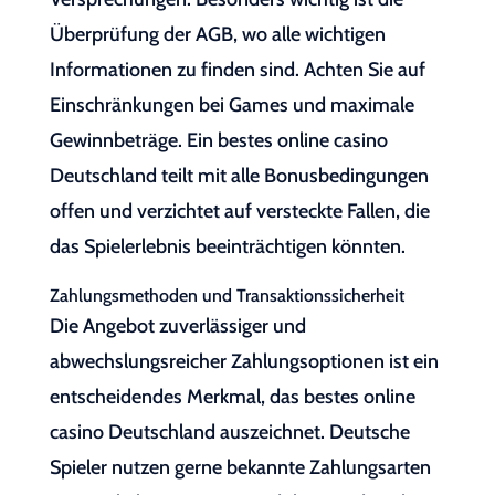
Überprüfung der AGB, wo alle wichtigen
Informationen zu finden sind. Achten Sie auf
Einschränkungen bei Games und maximale
Gewinnbeträge. Ein bestes online casino
Deutschland teilt mit alle Bonusbedingungen
offen und verzichtet auf versteckte Fallen, die
das Spielerlebnis beeinträchtigen könnten.
Zahlungsmethoden und Transaktionssicherheit
Die Angebot zuverlässiger und
abwechslungsreicher Zahlungsoptionen ist ein
entscheidendes Merkmal, das bestes online
casino Deutschland auszeichnet. Deutsche
Spieler nutzen gerne bekannte Zahlungsarten