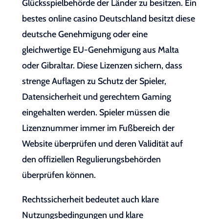
Glücksspielbehörde der Länder zu besitzen. Ein
bestes online casino Deutschland besitzt diese
deutsche Genehmigung oder eine
gleichwertige EU-Genehmigung aus Malta
oder Gibraltar. Diese Lizenzen sichern, dass
strenge Auflagen zu Schutz der Spieler,
Datensicherheit und gerechtem Gaming
eingehalten werden. Spieler müssen die
Lizenznummer immer im Fußbereich der
Website überprüfen und deren Validität auf
den offiziellen Regulierungsbehörden
überprüfen können.
Rechtssicherheit bedeutet auch klare
Nutzungsbedingungen und klare